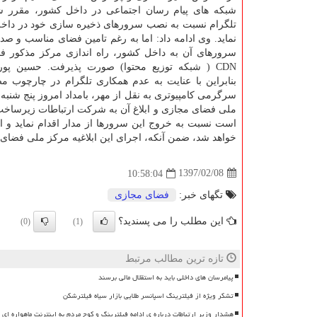
شبكه های پیام رسان اجتماعی در داخل كشور، مقرر ش
تلگرام نسبت به نصب سرورهای ذخیره سازی خود در داخل
نماید. وی ادامه داد: اما به رغم تامین فضای مناسب و صد
سرورهای آن به داخل كشور، راه اندازی مركز مذكور 
CDN ( شبكه توزیع محتوا) صورت پذیرفت. حسین پور
سرگرمی كامپیوتری به نقل از مهر، بامداد امروز پنج شنب
ملی فضای مجازی و ابلاغ آن به شركت ارتباطات زیرساخت،
است نسبت به خروج این سرورها از مدار اقدام نماید و از ا
خواهد شد، ضمن آنكه، اجرای این ابلاغیه مركز ملی فضای 
1397/02/08
10:58:04
تگهای خبر:
فضای مجازی
این مطلب را می پسندید؟
(0)
(1)
تازه ترین مطالب مرتبط
پیامرسان های داخلی باید به استقلال مالی برسند
تشکر ویژه از فیلترینگ اسپانسر طلایی بازار سیاه فیلترشکن
هشدار وزیر ارتباطات درباره ی ادامه فیلترینگ و کوچ مردم به اینترنت ماهواره ای