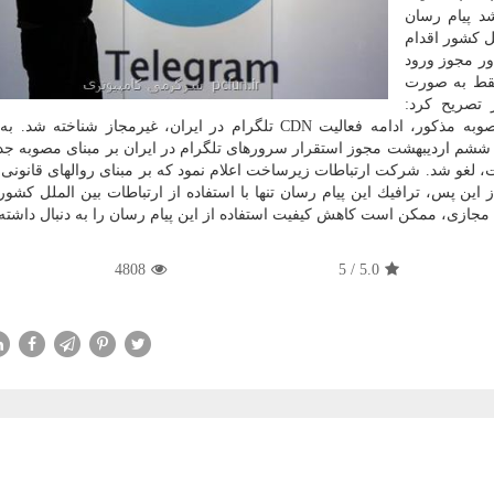
د پیام رسان
 كشور اقدام
ور مجوز ورود
فقط به صورت
 تصریح كرد:
بنابراین با عنایت به عدم همكاری تلگرام در چارچوب مصوبه مذكور، ادامه فعالیت CDN تلگرام در ایران، غیرمجاز 
ه ششم اردیبهشت مجوز استقرار سرورهای تلگرام در ایران بر مبنای مصوبه جد
 لغو شد. شركت ارتباطات زیرساخت اعلام نمود كه بر مبنای روالهای قانون
ین پس، ترافیك این پیام رسان تنها با استفاده از ارتباطات بین الملل كشور 
مجازی، ممكن است كاهش كیفیت استفاده از این پیام رسان را به دنبال داشته 
4808
5
/
5.0