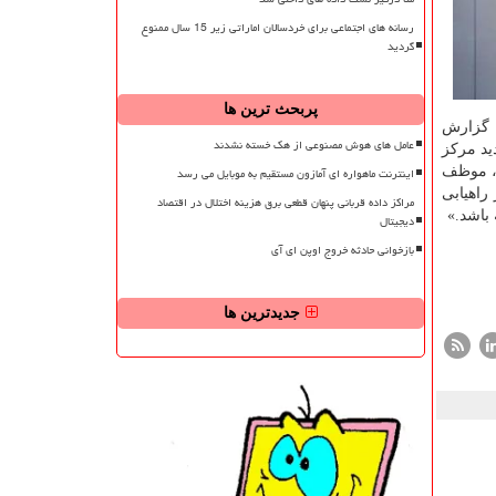
رسانه های اجتماعی برای خردسالان اماراتی زیر 15 سال ممنوع
گردید
پربحث ترین ها
شناخته شد. به گزارش
عامل های هوش مصنوعی از هک خسته نشدند
ید مركز
ی، موظف
اینترنت ماهواره ای آمازون مستقیم به موبایل می رسد
راهیابی
مراکز داده قربانی پنهان قطعی برق هزینه اختلال در اقتصاد
باشد.»
دیجیتال
بازخوانی حادثه خروج اوپن ای آی
جدیدترین ها