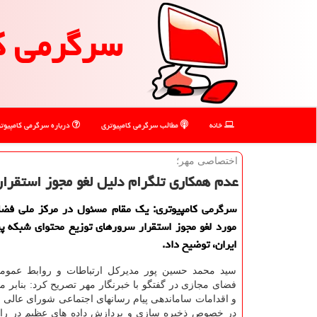
سرگرمی ك
خانه
مطالب سرگرمی كامپیوتری
درباره سرگرمی كامپیوت
اختصاصی مهر؛
عدم همكاری تلگرام دلیل لغو مجوز استقرار
سرگرمی كامپیوتری: یك مقام مسئول در مركز ملی فضا
مورد لغو مجوز استقرار سرورهای توزیع محتوای شبكه پ
ایران، توضیح داد.
سید محمد حسین پور مدیركل ارتباطات و روابط عموم
فضای مجازی در گفتگو با خبرنگار مهر تصریح كرد: بنابر م
و اقدامات ساماندهی پیام رسانهای اجتماعی شورای عالی
در خصوص ذخیره سازی و پردازش داده های عظیم در رابط