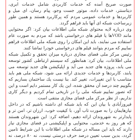
صورت صریح آمده كه خدمات كاربردی شامل خدمات ابری،
دیتاسنتر، خدمات داده، موتور جست وجو، پیام رسان، ای میل و
كاربردها و خدمات عمومی مردم كه پركاربرد هستند و همین طور
زیرساخت شبكه ای آنها باید فراهم گردد.
وی درباره لایه محتوای شبكه ملی اطلاعات بیان كرد: اگر محتوایی
مانند VODها یا فیلم های درخواستی باشد كه مردم به صورت عام
استفاده می نمایند، باید این امكان را روی شبكه ملی اطلاعات فراهم
نماییم كه مردم بتوانند فیلم های درخواستی خودرا تماشا كنند.
رئیس مركز ملی فضای مجازی درباره میزان تحقق و تكمیل شبكه
ملی اطلاعات، بیان كرد: همانطور كه سیستم ارتباطی كشور توسعه
می یابد، پروژه های جدید می آید و اپلیكیشن های جدید توسعه می
یابند، كاربردها و خدمات جدیدی ارائه می شود، شبكه ملی هم باید
متناسب با این تغییرات، تغییر كند. بنا نیست یك ساختمان بسازیم كه
بگوییم چند درصد آن محقق شده، این یك كار مستمر دایم است و این
كه تصور نماییم شبكه ملی را در تاریخی تمام كردیم و دیگر كاری
نداریم، از نظر مركز ملی فضای مجازی منتفی است.
فیروزآبادی با بیان این كه باید شبكه ای داشته باشیم كه در داخل
نیازهایمان را به صورت تاب آور، با كیفیت خوب، ارزان تر، امن تر و
پایدارتر به شهروندان ارائه دهیم، اضافه كرد: این شهروندان هستند
كه هر روز به خدمتی، محتوایی و اپلیكیشنی در فضای مجازی نیاز
دارند كه باید این مساله در شبكه ملی اطلاعات با این شرایط تامین
گردد، بدین سبب تعیین درصد حرف درستی نیست، نه ۸۰ درصد، نه