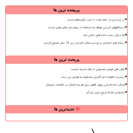
پربیننده ترین ها
از پایداری در ایام سخت تا ثبت رکوردهای جدید
دستگاههای اجرایی موظف به استفاده از پیامرسان های بومی شدند
متا درگیر نشت داده های داخلی شد
رسانه های اجتماعی برای خردسالان اماراتی زیر 15 سال ممنوع گردید
پربحث ترین ها
عامل های هوش مصنوعی از هک خسته نشدند
اینترنت ماهواره ای آمازون مستقیم به موبایل می رسد
مراکز داده قربانی پنهان قطعی برق هزینه اختلال در اقتصاد دیجیتال
بازخوانی حادثه خروج اوپن ای آی
جدیدترین ها