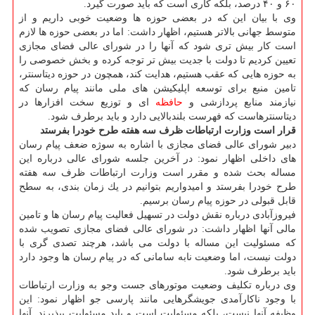
۶۰ و ۴۰ درصد، بلكه كاری است كه باید صورت گیرد.
وی با بیان این كه در بعضی حوزه ها وضعیت خوبی داریم و از
متوسط جهانی بالاتر هستیم، اظهار داشت: اما در بعضی حوزه ها لازم
است كار بیش تری شود كه آنها را در شورای عالی فضای مجازی
تعیین كردیم تا دولت با جدیت بیش تر توجه كرده و بخش خصوصی را
به حوزه هایی كه عقب هستیم، هدایت كند، همچون در حوزه دیتاسنتر،
تامین منبع برای توسعه اپلیكیشن های ملی مانند پیام رسان كه
نیازمند منابع پردازشی و
حافظه
ای و توزیع سخت افزارها در
دیتاسنترهاست كه فهرست بلندبالایی دارد و باید برطرف شود.
قرار است وزارت ارتباطات ظرف سه هفته طرح خودرا بفرستد
دبیر شورای عالی فضای مجازی با اشاره به سوژه ضعف پیام رسان
های داخلی اظهار نمود: در آخرین جلسه شورای عالی درباره این
مساله بحث شده و مقرر است وزارت ارتباطات ظرف سه هفته
طرح خودرا بفرستد و امیدواریم بتوانیم در یك زمان بندی، به سطح
قابل قبولی در حوزه پیام رسان برسیم.
فیروزآبادی درباره نقش دولت در تسهیل فعالیت پیام رسان ها و تامین
مالی آنها اظهار داشت: در شورای عالی فضای مجازی تصویب شده
كه مسئولیت این مساله با دولت می باشد، هرچند تصدی گری با
دولت نیست، اما وضعیت نابه سامانی كه در پیام رسان ها وجود دارد
باید برطرف شود.
وی درباره تكلیف وضعیت موتورهای جست وجو به وزارت ارتباطات
با وجود ناكارآمدی جویشگرهایی مانند پارسی جو اظهار نمود: این
وظیفه آنها نیست، بلكه مسئولیت است و باید مسئولیت بپذیرند. آنها