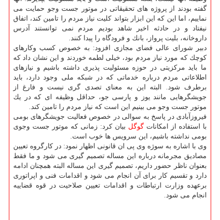
گفته بودند از پروژه های تحقیقاتی در موتور جست وجو حمایت می
نماییم، اما این كه این ابزار بتواند كلیت نیاز مردم را تامین كند، اتفاق
نیفتاد و در حادثه اخیر شاهد بودیم مردم نمی توانستند آدرس
داروخانه، بلیت پرواز، بانك و فرودگاه را پیدا كنند.
دبیر شورای عالی فضای مجازی افزود: به خصوص كسب وكارهای
كوچك كه مورد نیاز مردم بود، خیلی لطمه خوردند و این نشان داد كه
ما باید مركزیتی در حوزه مسئولیت پذیری داشته باشیم و نیازهای
اطلاعاتی مردم درباره خدماتی كه در شبكه ملی وجود دارد، باید
برطرف شود. البته این به معنای تصدی گری نیست و فارغ از
جویشگرهایی مانند یوز و پارسی جو، حداقل وظیفه ای كه در یك
موتور جست وجو می بینیم این است كه نیاز مردم را تامین كند.
فیروزآبادی در پاسخ به سوالی در خصوص فعالیت جویشگرهای بومی
با استفاده از امكانات
گوگل
بیان كرد: زمانی كه موتور جست وجوی
بومی نداشته باشیم، این سرویس ها خوب است.
وی با اشاره به سوژه وی پی ان قانونی اظهار نمود: در كارگروه تعیین
مصادیق مجرمانه درباره این مساله تصمیم گیری می شود و ما فقط
بعنوان ناظر حضور داریم، تصمیم گیری این مساله البته همچنان ادامه
دارد و تقسیم كار برای آن انجام می شود و اقدامات فنی و اپراتوری
برعهده وزارت ارتباطات و اقدامات تعیین صلاحیت در قوه قضاییه
انجام می شود.