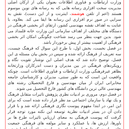
وزارت ارتباطات و فناوری اطلاعات بعنوان یكی از اركان اصلی
مدیریت سخت افزاری رسانه هایی كه به رسانه های نوین موسوم
هستند (اعم از تلفن
هوشمند
، اینترنت و از این دست)، نقش به
سزایی در صورِ نرم افزاری این رسانه ها ایفا می كند. بعلاوه، با
عنایت به اهداف نقشه مهندسی كشور، ارتقای اثر بخشی فرهنگی در
دستگاه های مختلف از اهداف سازمانی این وزارت خانه قلمداد می
شود. بدین جهت بنظر می رسد شناخت چگونگی امكان اثر بخشی
فرهنگی از اهمیت بیشتر از پیش برخوردار باشد.
در فصل نخست، بخش اول، با طرح این سوال كه فرهنگ چیست،
سه تعریف از فرهنگ ارائه شده و سپس در بخش بیان مسئله ی این
فصل، توضیح داده شد كه هدف اصلی این نوشتار تقویت نگاه و
رویكردهای فرهنگی در بین مدیران و دست اندركاران وزارتخانه
بظاهر غیرفرهنگی وزارت ارتباطات و فناوری اطلاعات است. چونكه
واقعیت این است كه به طور سنتی، مدیران و كارشناسان جامعه
مخابراتی ایران از میان مهندسین و فارغ التحصیلان رشته های
مهندسی عالی ترین دانشگاه های كشور فارغ التحصیل می شوند.
در فصل دوم، مروری بر ادبیات نظری پژوهش تاثیرات متقابل فرهنگ
و یك نهاد یا سازمان اجتماعی مد نظر قرار داده شده است كه برای
این امر، در ابتدا مفهوم پیوست نگاری فرهنگی ارائه شد و با قرار
دادن آن در بستر ادبیات نظریة توسعه این نكته مورد توجه قرار
گرفت كه پیوست فرهنگی به معنای ارزیابیِ تاثیرات طرح ها بر
باورها، ارزش ها، یا عملكرد و سایر مولفه های فرهنگی جمعیت
خاصی است كه طرح یا برنامه ای مقرر است برای آن اجرا شود و