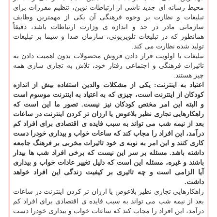
محیط رسانه ای جدید ناشی از ارتباطات نوین، تنظیم مقررات برای
تبلیغات و نظارت بر وجوه فرهنگی آن یكی از مهمترین وظایف
سازمانی مادر در حد و اندازه ی وزارت ارتباطات باشد، دقیقاً
همانطور كه در تبلیغات تلویزیونی، سازمان صدا و سیما بر تبلیغات
تولید شده نظارت می كند.
تبلیغات با اولویت قرار دادن فروش محصولات بدون اهمیت دادن به
تاثیرات فرهنگی و اجتماعی رفتار خود، تلاش به تجاری سازی همه
چیز هستند.
اعتیاد به اینترنت:
یكی از مشكلات والدین استفاده بیش از اندازه
كودكان از اینترنت است، چیزی كه به اعتیاد به اینترنت موسوم است
و البته این امر مختص كودكان نیز نیست. تصور ما این است كه
راهكارهایی تجاری نظیر بلاعوض یا ارزان تر كردن اینترنت در ساعات
بعد از نیمه شب می تواند به سبب فایده ی اقتصادی برای افراد كم
درآمد، این افراد را مجاب كند كه ساعات خواب و بیداری خودرا دست
كاری كنند و این امر به نوبه ی خود تاثیرات مخربی بر فرهنگ جامعه
داشته باشد. مسئله بر سر این نیست كه برخی افراد شب ها بیدار
باشند و غیره، مسئله این است كه دلیل تغییر عادات خواب و بیداری
آیا الزامی است و چه تاثیری بر كیفیت زندگی این افراد خواهد
داشت.
راهكارهایی تجاری نظیر بلاعوض یا ارزان تر كردن اینترنت در ساعات
بعد از نیمه شب می تواند به سبب فایده ی اقتصادی برای افراد كم
درآمد، این افراد را مجاب كند كه ساعات خواب و بیداری خودرا دست