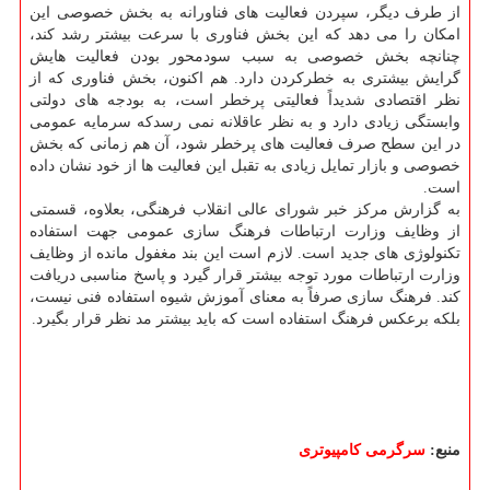
از طرف دیگر، سپردن فعالیت های فناورانه به بخش خصوصی این
امكان را می دهد كه این بخش فناوری با سرعت بیشتر رشد كند،
چنانچه بخش خصوصی به سبب سودمحور بودن فعالیت هایش
گرایش بیشتری به خطركردن دارد. هم اكنون، بخش فناوری كه از
نظر اقتصادی شدیداً فعالیتی پرخطر است، به بودجه های دولتی
وابستگی زیادی دارد و به نظر عاقلانه نمی رسدكه سرمایه عمومی
در این سطح صرف فعالیت های پرخطر شود، آن هم زمانی كه بخش
خصوصی و بازار تمایل زیادی به تقبل این فعالیت ها از خود نشان داده
است.
به گزارش مركز خبر شورای عالی انقلاب فرهنگی، بعلاوه، قسمتی
از وظایف وزارت ارتباطات فرهنگ سازی عمومی جهت استفاده
تكنولوژی های جدید است. لازم است این بند مغفول مانده از وظایف
وزارت ارتباطات مورد توجه بیشتر قرار گیرد و پاسخ مناسبی دریافت
كند. فرهنگ سازی صرفاً به معنای آموزش شیوه استفاده فنی نیست،
بلكه برعكس فرهنگ استفاده است كه باید بیشتر مد نظر قرار بگیرد.
منبع:
سرگرمی كامپیوتری