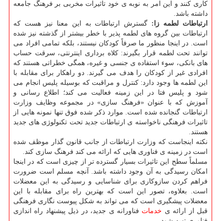
كاری كنند و این امر به نوبه ی خود تاثیرات مخربی بر فرهنگ جامعه
داشته باشد.
ارتباطات لطمه زا:
گسترش ارتباطات به این معنا نیز هست كه
ارتباطات بین گروه های لطمه پذیر با خطر بیشتر از گذشته نیز شده
است. در اینجا منظور ما صرفاً كودكان نیستند، بلكه تمامی افراد می
توانند تحت لطمه قرار بگیرند: كلاه برداری اینترنتی، سرقت حساب
های بانكی، سوء استفاده ی جنسی و غیره، همگی خطراتی هستند كه
افرادی غیر از كودكان را هدف می گیرند. دو راهكار برای مقابله با
این لطمه ها وجود دارد: كنترل و مراقبت كه بوسیله پلیس انجام می
شود و پلیس فتا در این زمینه فعالیت می كند؛ اطلاع رسانی و
آموزش كه با عنوان «فرهنگ سازی» در مجموعه وظایف وزارت
ارتباطات گنجانده شده است. موارد ذكر شده فوق تنها نمونه هایی از
تاثیرات فرهنگی ناخواسته ی ارتباطات جدید تحت تكنولوژی های جدید
هستند.
نكته اینجاست كه وزارت ارتباطات از جانب قانون گذار موظف شده
است در زمینه ی فناوری هایی كه ارائه می كند فرهنگ سازی كند.
مسلماً سطح این تاثیرات بسیار گسترده تر از چیزی است كه در اینجا
امكان رسیدگی به آن وجود داشته باشد. آنچه مسلم است ضرورت
فراهم كردن سازوكاری برای شناسایی و رسیدگی به این معضلات
است. بعلاوه، تصور این است كه بهترین راه برای مقابله با این
معضلات پیشگیری است كه می تواند به شكل پیوست نگاری فرهنگی
قبل از ارائه ی
خدمات
فناورانه ی جدید، در ذیل پیشنهاد راه اندازی
فناوری تهیه شود.