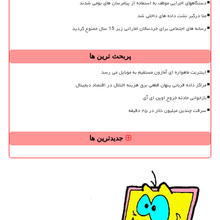
دستگاههای اجرایی موظف به استفاده از پیامرسان های بومی شدند
متا درگیر نشت داده های داخلی شد
رسانه های اجتماعی برای خردسالان اماراتی زیر 15 سال ممنوع گردید
پربحث ترین ها
اینترنت ماهواره ای آمازون مستقیم به موبایل می رسد
مراکز داده قربانی پنهان قطعی برق هزینه اختلال در اقتصاد دیجیتال
بازخوانی حادثه خروج اوپن ای آی
سرقت چندین میلیون دلار در ۲۵ دقیقه
جدیدترین ها