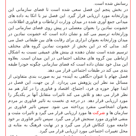
رسانش شده است.
در بخش پنجم این فصل سعی شده است تا فضای سازمانی این
وزارتخانه مورد ارزیابی قرار گیرد. این فصل نیز با اتكا به داده های
میدانی جمع آوری شده در میدان وزارت ارتباطات و فناوری اطلاعات،
خشونت نمادین را بعنوان معضلی در پیش روی فضای سازمانی این
وزارتخانه ترسیم می كند و نشان داده است كه خشونت نمادین در
میدان وزارتخانه بعنوان ابزاری برای رقابت های بین طبقاتی عمل می
كند. مدلی كه در این بخش از خشونت نمادین گروه های مختلف
ترسیم شده است نشان دهنده ی بینش های عمیقی نسبت به اشكال
ارتباطی بین گروه های مختلف اجتماعی در این میدان است. بعلاوه
این مدل خود نشان داده است كه فضای سازمانی چگونه خودرا طبقه
بندی می كند در طبقات اجتماعی قرار می دهد.
فصل چهام با عنوان «نگاهی به آینده» نیز به صورت بندی متفاوتی از
مسائل مد نظر این پژوهش می پردازد. از ین جهت، این فصل در
ابتدا چهار حوزه ی فرد، اجتماع، اقتصاد و فناوری را در كنار هم مد
نظر قرار می دهد و تلاش می كند تاثیرات متقابل آنها بر یكدیگر را
مورد ارزیابی قرار دهد. در درجه ی نخست به تاثیر فناوری بر مردم
بعنوان اشخاصی منفرد پرداخته می شود. سپس تاثیر فناوری بر
سازمان ها و
شركت
ها مورد ارزیابی قرار می گیرد و تاثیرات مثبت و
منفی فناوری مورد سنجش قرار می گیرد. سپس تاثیر فناوری بر خود
جامعه مورد كنكاش قرار می گیرد و در نهایت فرهنگ به مثابه ی
محل تغییرات اجتماعی مورد ارزیابی قرار می گیرد.