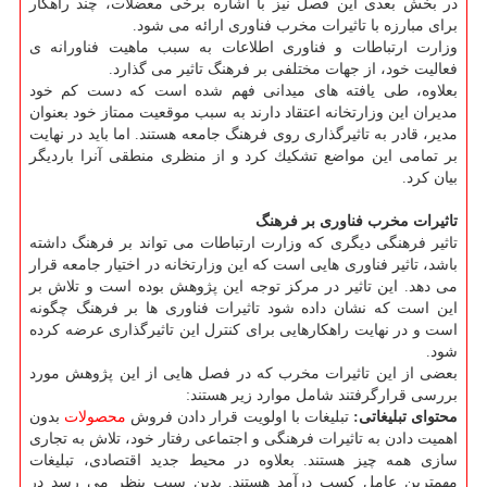
در بخش بعدی این فصل نیز با اشاره برخی معضلات، چند راهكار
برای مبارزه با تاثیرات مخرب فناوری ارائه می شود.
وزارت ارتباطات و فناوری اطلاعات به سبب ماهیت فناورانه ی
فعالیت خود، از جهات مختلفی بر فرهنگ تاثیر می گذارد.
بعلاوه، طی یافته های میدانی فهم شده است كه دست كم خود
مدیران این وزارتخانه اعتقاد دارند به سبب موقعیت ممتاز خود بعنوان
مدیر، قادر به تاثیرگذاری روی فرهنگ جامعه هستند. اما باید در نهایت
بر تمامی این مواضع تشكیك كرد و از منظری منطقی آنرا باردیگر
بیان كرد.
تاثیرات مخرب فناوری بر فرهنگ
تاثیر فرهنگی دیگری كه وزارت ارتباطات می تواند بر فرهنگ داشته
باشد، تاثیر فناوری هایی است كه این وزارتخانه در اختیار جامعه قرار
می دهد. این تاثیر در مركز توجه این پژوهش بوده است و تلاش بر
این است كه نشان داده شود تاثیرات فناوری ها بر فرهنگ چگونه
است و در نهایت راهكارهایی برای كنترل این تاثیرگذاری عرضه كرده
شود.
بعضی از این تاثیرات مخرب كه در فصل هایی از این پژوهش مورد
بررسی قرارگرفتند شامل موارد زیر هستند:
محتوای تبلیغاتی:
تبلیغات با اولویت قرار دادن فروش
محصولات
بدون
اهمیت دادن به تاثیرات فرهنگی و اجتماعی رفتار خود، تلاش به تجاری
سازی همه چیز هستند. بعلاوه در محیط جدید اقتصادی، تبلیغات
مهمترین عامل كسب درآمد هستند. بدین سبب بنظر می رسد در