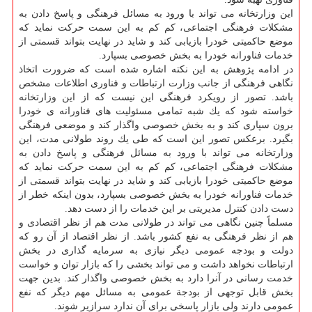
این وزارتخانه می تواند با ورود به مسائل فرهنگی و پاسخ دادن به
مشكلات فرهنگی اجتماعی، كم كم به این سمت حركت نماید كه
موضع حاكمیتی خودرا بازیابی كند و شاید در نهایت بتواند قسمتی از
خدمات فناورانه خودرا به بخش خصوصی بسپارد.
در ادامه پژوهش به این نكته اشاره شده است كه ضرورت اتخاذ
نگاهی فرهنگی از جانب وزارت ارتباطات و فناوری اطلاعات مشخص
باشد. تصور از رویكرد فرهنگی این نیست كه از این وزارتخانه
خواسته شود كه یك شبه تمامی مسئولیت های فناورانه ی خودرا
برون سپاری كند و به بخش خصوصی واگذار كند و موضعی فرهنگی
بگیرد. برعكس تصور این است كه طی یك روند طولانی مدت، این
وزارتخانه می تواند با ورود به مسائل فرهنگی و پاسخ دادن به
مشكلات فرهنگی اجتماعی، كم كم به این سمت حركت نماید كه
موضع حاكمیتی خودرا بازیابی كند و شاید در نهایت بتواند قسمتی از
خدمات فناورانه خودرا به بخش خصوصی بسپارد، بدون اینكه خطر از
دست دادن كنترل مدیریتی بر این خدمات را از دست دهد.
مسلماً چنین نگاهی می تواند در طولانی مدت هم از نظر اقتصادی و
هم از نظر فرهنگی به نفع كشور باشد. از نظر اقتصاد از آن رو كه
دولت و بودجه عمومی دیگر نیازی به سرمایه گذاری در بخش
ارتباطات نخواهد داشت و می تواند بخشی را كه بازار توان و خواست
خدمت رسانی در آنرا دارد به بخش خصوصی واگذار كند. بدین جهت
بخش قابل توجهی از بودجة عمومی به مسائل مهم دیگر كه نفع
عمومی دارند ولی بازار پاسخی برای آن ندارد سرازیر شوند.