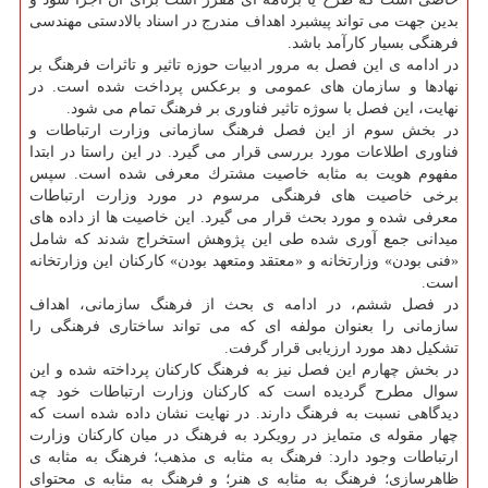
بدین جهت می تواند پیشبرد اهداف مندرج در اسناد بالادستی مهندسی
فرهنگی بسیار كارآمد باشد.
در ادامه ی این فصل به مرور ادبیات حوزه تاثیر و تاثرات فرهنگ بر
نهادها و سازمان های عمومی و برعكس پرداخت شده است. در
نهایت، این فصل با سوژه تاثیر فناوری بر فرهنگ تمام می شود.
در بخش سوم از این فصل فرهنگ سازمانی وزارت ارتباطات و
فناوری اطلاعات مورد بررسی قرار می گیرد. در این راستا در ابتدا
مفهوم هویت به مثابه خاصیت مشترك معرفی شده است. سپس
برخی خاصیت های فرهنگی مرسوم در مورد وزارت ارتباطات
معرفی شده و مورد بحث قرار می گیرد. این خاصیت ها از داده های
میدانی جمع آوری شده طی این پژوهش استخراج شدند كه شامل
«فنی بودن» وزارتخانه و «معتقد ومتعهد بودن» كاركنان این وزارتخانه
است.
در فصل ششم، در ادامه ی بحث از فرهنگ سازمانی، اهداف
سازمانی را بعنوان مولفه ای كه می تواند ساختاری فرهنگی را
تشكیل دهد مورد ارزیابی قرار گرفت.
در بخش چهارم این فصل نیز به فرهنگ كاركنان پرداخته شده و این
سوال مطرح گردیده است كه كاركنان وزارت ارتباطات خود چه
دیدگاهی نسبت به فرهنگ دارند. در نهایت نشان داده شده است كه
چهار مقوله ی متمایز در رویكرد به فرهنگ در میان كاركنان وزارت
ارتباطات وجود دارد: فرهنگ به مثابه ی مذهب؛ فرهنگ به مثابه ی
ظاهرسازی؛ فرهنگ به مثابه ی هنر؛ و فرهنگ به مثابه ی محتوای