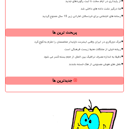
از پایداری در ایام سخت تا ثبت رکوردهای جدید
متا درگیر نشت داده های داخلی شد
رسانه های اجتماعی برای خردسالان اماراتی زیر 15 سال ممنوع گردید
پربحث ترین ها
مرگ دورکاری در ایران وقتی اینترنت ناپایدار متخصصان را ملزم به کوچ کرد
ریشه خیلی از مشکلات محیط زیست فرهنگی است
دقیقا به اندازه مصرف ترافیک بین الملل از حجم بسته کسر می شود
عامل های هوش مصنوعی از هک خسته نشدند
جدیدترین ها