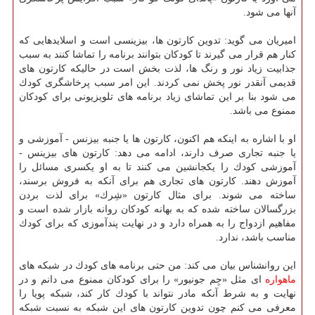
آنها می شود.
امیریان می گوید: تدوین كارتون ها، بیزینسی است و اسلایدهایی كه
كنار هم قرار می گیرند تا كودكان بتوانند برنامه را تماشا كنند به سبب
جذابیت زیاد نور و رنگ ها، لذت بخش است در حالیكه كارتون های
قدیمی آنقدر نور پخش نمی كردند. این امر سبب پرخاشگری كودك
می شود بنا بر این تماشای زیاد برنامه های تلویزیونی برای كودكان
ممنوع می باشد.
او با اشاره به اینكه هم اكنون، كارتون ها یا جنبه بیزنس - آموزشی و
یا جنبه تجاری صرف دارند، ادامه می دهد: كارتون های بیزینس -
آموزشی كودك را یكجانشین می كنند تا به او یكسری مسائل را
آموزش دهند. كارتون های تجاری هم برای آنكه به فروش برسند،
ساخته می شوند. برای مثال كارتون «شِرك» برای لذت بردن
بزرگسالان ساخته شده كه به بهانه كودكان روانه بازار شده است و
مفاهیم ازدواج را به همراه دارد و در نهایت پندآموزی كه برای كودك
مناسب باشد، ندارد.
این روانشناس بیان می كند: من حتی برنامه های كودك در شبكه های
ماهواره
ای مثل «جِم جونیور» را برای كودكان ممنوع می دانم و در
نهایت و به شرط آنكه مادر نتواند با كودك كار كند، شبكه پویا را
معرفی می كنم چون تدوین كارتون های این شبكه به نسبت شبكه