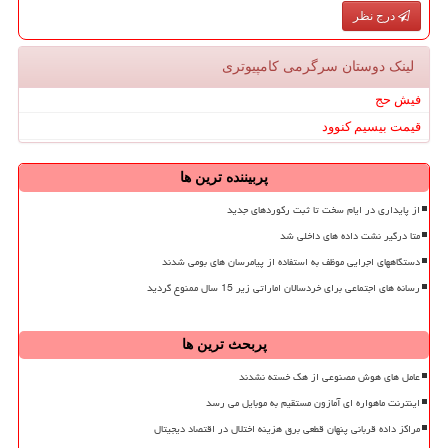
درج نظر
لینک دوستان سرگرمی كامپیوتری
فیش حج
قیمت بیسیم کنوود
پربیننده ترین ها
از پایداری در ایام سخت تا ثبت رکوردهای جدید
متا درگیر نشت داده های داخلی شد
دستگاههای اجرایی موظف به استفاده از پیامرسان های بومی شدند
رسانه های اجتماعی برای خردسالان اماراتی زیر 15 سال ممنوع گردید
پربحث ترین ها
عامل های هوش مصنوعی از هک خسته نشدند
اینترنت ماهواره ای آمازون مستقیم به موبایل می رسد
مراکز داده قربانی پنهان قطعی برق هزینه اختلال در اقتصاد دیجیتال