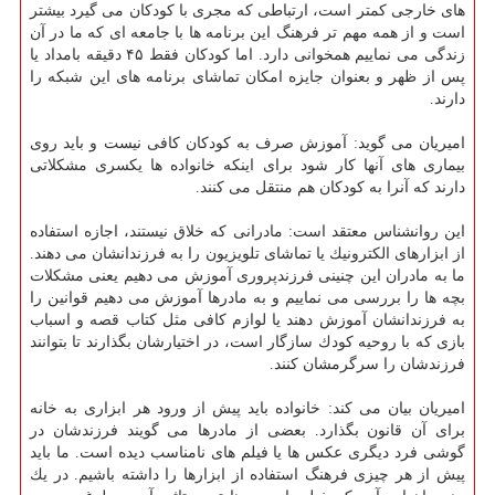
های خارجی كمتر است، ارتباطی كه مجری با كودكان می گیرد بیشتر
است و از همه مهم تر فرهنگ این برنامه ها با جامعه ای كه ما در آن
زندگی می نماییم همخوانی دارد. اما كودكان فقط ۴۵ دقیقه بامداد یا
پس از ظهر و بعنوان جایزه امكان تماشای برنامه های این شبكه را
دارند.
امیریان می گوید: آموزش صرف به كودكان كافی نیست و باید روی
بیماری های آنها كار شود برای اینكه خانواده ها یكسری مشكلاتی
دارند كه آنرا به كودكان هم منتقل می كنند.
این روانشناس معتقد است: مادرانی كه خلاق نیستند، اجازه استفاده
از ابزارهای الكترونیك یا تماشای تلویزیون را به فرزندانشان می دهند.
ما به مادران این چنینی فرزندپروری آموزش می دهیم یعنی مشكلات
بچه ها را بررسی می نماییم و به مادرها آموزش می دهیم قوانین را
به فرزندانشان آموزش دهند یا لوازم كافی مثل كتاب قصه و اسباب
بازی كه با روحیه كودك سازگار است، در اختیارشان بگذارند تا بتوانند
فرزندشان را سرگرمشان كنند.
امیریان بیان می كند: خانواده باید پیش از ورود هر ابزاری به خانه
برای آن قانون بگذارد. بعضی از مادرها می گویند فرزندشان در
گوشی فرد دیگری عكس ها یا فیلم های نامناسب دیده است. ما باید
پیش از هر چیزی فرهنگ استفاده از ابزارها را داشته باشیم. در یك