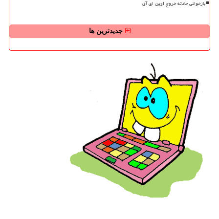
بازخوانی حادثه خروج اوپن ای آی
جدیدترین ها