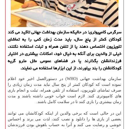
سرگرمی كامپیوتری: در حالیكه سازمان بهداشت جهانی تاكید می كند
كودكان كمتر از پنج سال، باید مدت زمان كمی را به تماشای
تلویزیون اختصاص دهند یا از تلفن همراه و تبلت استفاده نكنند،
خیلی از والدین برای آنكه به خیال خود، امكانات بیشتری در اختیار
فرزندانشان بگذارند یا در فضاهای عمومی مثل مترو گریه
كودكانشان را بند بیاورند، از این ابزارها استفاده می نمایند.
سازمان بهداشت جهانی (WHO) در دستورالعمل اخیر خود اعلام
نموده است كه كودكان كمتر از پنج سال نباید مدت زمان زیادی را
صرف تماشای تلویزیون، استفاده از تلفن همراه، تبلت و انجام بازی
های كامپیوتری كنند. لازم است خواب خوبی داشته باشند و مدت
زمان بیشتری را بازی كنند تا در سلامت كامل باشند.
این در حالی است كه برخی والدین از اینكه كودكانشان می توانند
بعضی از بازی ها را دانلود و نصب كنند، لذت می برند و احساس
خوشی و رضایت می كنند و آنرا به حساب باهوش بودن فرزندشان