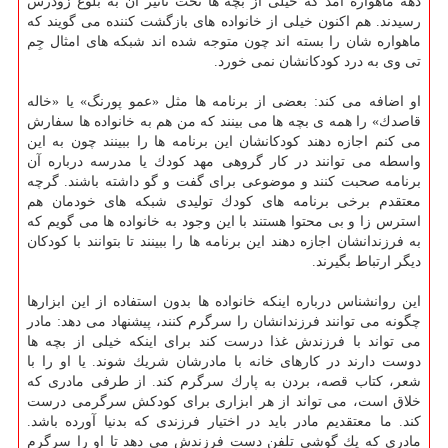
دهه ماهواره آمد كه خیلی از بچه ها تحت تاثیر آن به بلوغ زودرس
رسیدند. هم اكنون خیلی از خانواده های بازگشت كننده می گویند كه
ماهواره شان را بسته اند چون متوجه شده اند شبكه های امثال جِم
تی وی به درد كودكانشان نمی خورد.
او اضافه می كند: بعضی از برنامه ها مثل «عمو پورنگ» یا «خاله
قاصدك» را همه ی بچه ها می بینند كه من هم به خانواده ها سفارش
می كنم اجازه دهند كودكانشان این برنامه ها را ببینند چون به این
واسطه می توانند در كار گروهی مهد كودك یا مدرسه درباره آن
برنامه صحبت كنند و موضوعی برای گفت و گو داشته باشند. گرچه
معتقدم برخی برنامه های كودك تولیدی شبكه های خودمان هم
استرس زا و بی محتوا هستند با این وجود به خانواده ها می گویم كه
به فرزندانشان اجازه دهند این برنامه ها را ببینند تا بتوانند با كودكان
دیگر ارتباط بگیرند.
این روانشناس درباره اینكه خانواده ها بدون استفاده از این ابزارها
چگونه می توانند فرزندانشان را سرگرم كنند، پیشنهاد می دهد: مادر
می تواند با فرزندش غذا درست كند برای اینكه خیلی از بچه ها
دوست دارند در كارهای خانه با مادرشان شریك شوند. یا او را با
شعر، كتاب قصه، بردن به پارك سرگرم كند. از طرفی مادری كه
خلاق است، می تواند از هر ابزاری برای كودكش سرگرمی درست
كند. ما معتقدیم مادر باید در اختیار فرزندی كه بدنیا آورده باشد.
مادری كه یك گوشی تلفن دست فرزندش می دهد تا او را سرگرم