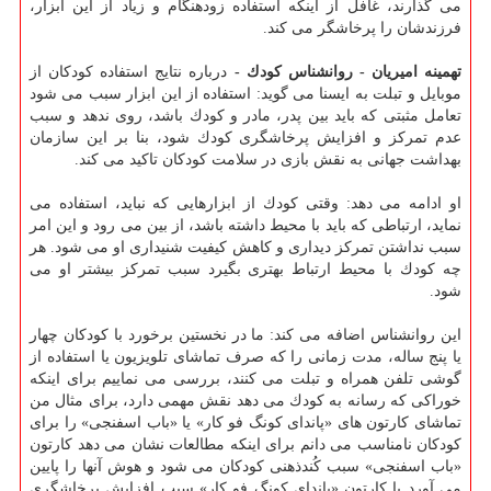
می گذارند، غافل از اینكه استفاده زودهنگام و زیاد از این ابزار،
فرزندشان را پرخاشگر می كند.
تهمینه امیریان - روانشناس كودك -
درباره نتایج استفاده كودكان از
موبایل و تبلت به ایسنا می گوید: استفاده از این ابزار سبب می شود
تعامل مثبتی كه باید بین پدر، مادر و كودك باشد، روی ندهد و سبب
عدم تمركز و افزایش پرخاشگری كودك شود، بنا بر این سازمان
بهداشت جهانی به نقش بازی در سلامت كودكان تاكید می كند.
او ادامه می دهد: وقتی كودك از ابزارهایی كه نباید، استفاده می
نماید، ارتباطی كه باید با محیط داشته باشد، از بین می رود و این امر
سبب نداشتن تمركز دیداری و كاهش كیفیت شنیداری او می شود. هر
چه كودك با محیط ارتباط بهتری بگیرد سبب تمركز بیشتر او می
شود.
این روانشناس اضافه می كند: ما در نخستین برخورد با كودكان چهار
یا پنج ساله، مدت زمانی را كه صرف تماشای تلویزیون یا استفاده از
گوشی تلفن همراه و تبلت می كنند، بررسی می نماییم برای اینكه
خوراكی كه رسانه به كودك می دهد نقش مهمی دارد، برای مثال من
تماشای كارتون های «پاندای كونگ فو كار» یا «باب اسفنجی» را برای
كودكان نامناسب می دانم برای اینكه مطالعات نشان می دهد كارتون
«باب اسفنجی» سبب كُندذهنی كودكان می شود و هوش آنها را پایین
می آورد یا كارتون «پاندای كونگ فو كار» سبب افزایش پرخاشگری