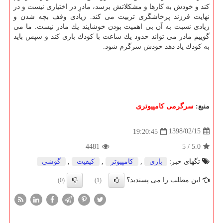
كند و خودش به كارها و مشكلاتش برسد، مادرِ در اختیاری نیست و در
نهایت فرزند پرخاشگری تربیت می كند. زیادی وقف بچه شدن و
زیادی نسبت به آن بی اهمیت بودن خوشایند یك مادر نیست. ما می
گوییم مادر می تواند حدود یك ساعت با كودك بازی كند و سپس باید
به كودك یاد دهد خودش سرگرم شود.
منبع:
سرگرمی كامپیوتری
1398/02/15
19:20:45
4481
5
/
5.0
تگهای خبر:
بازی
,
كامپیوتر
,
كیفیت
,
گوشی
این مطلب را می پسندید؟
(0)
(1)