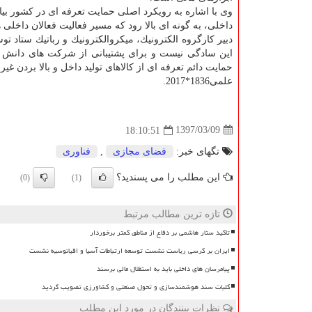
وی با اشاره به رویكرد اصلی حمایت تعرفه ای در كشور بیان 
داخلی، به گونه ای بالا رود كه مسیر فعالیت فعالان داخلی
دبیر كارگروه الكترونیك، میكروالكترونیك و رباتیك ستاد ت
این سادگی نیست و برای پشتیبانی از شركت های دانش ب
حمایت دائم تعرفه ای از كالاهای تولید داخل و بالا بردن غی
علمی1836*2017.
1397/03/09
18:10:51
تگهای خبر:
فضای مجازی
,
فناوری
این مطلب را می پسندید؟
(0)
(1)
تازه ترین مطالب مرتبط
تاکید ستار هاشمی بر دفاع از مناطق کمتر برخوردار
ایران بر کرسی ریاست نشست توسعه ارتباطات آسیا و اقیانوسیه نشست
پیامرسان های داخلی باید به استقلال مالی برسند
کلیات سند هوشمندسازی و تحول صنعتی و کشاورزی تصویب گردید
نظرات بینندگان در مورد این مطلب