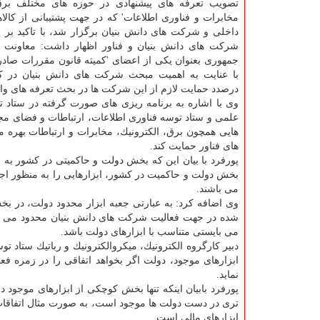
تصویب تعرفه های پیشنهادی در حوزه های مختلف برق،
مخابرات و فناوری اطلاعات' كه در جهت پشتیبانی از كالاه
داخلی و شركت های دانش بنیان برگزار شد، با تاكید بر 
شركت های دانش بنیان و فناور اظهار داشت: معاونت
جمهوری بعنوان یكی از اعضای 'كمیته قانون مقررات صادر
با عنایت به اهمیت مبحث شركت های دانش بنیان در ك
درصدد حمایت لازم از این شركت ها در بحث تعرفه های وا
وی با اشاره به برنامه ریزی های صورت گرفته در ستاد 
علمی و ستاد توسه فناوری اطلاعات، ارتباطات و فضای مج
هایی همچون برق، الكترونیك، مخابرات و ارتباطات بهره
های فناور حمایت كند.
پورفرد با بیان این كه بخش دولت و حاكمیتی در كشور به 
بخش دولت و حاكمیت در كشور، ابزارهایی را به منظور اجر
می باشند.
وی اضافه كرد: به عبارتی جعبه ابزار محدود دولت، در ب
شده در جهت فعالیت شركت های دانش بنیان محدود می گردد
می بایستی متناسب با ابزارهای دولت باشد.
دبیر كارگروه الكترونیك، میكروالكترونیك و رباتیك ستاد 
ابزارهای موجود، دولت اگر بخواهد اتفاقی را در زمره فعال
نماید.
پورفرد بابیان اینكه تنها بخش كوچكی از ابزارهای موجود 
تری در دست دولت ها موجود است، به صورت مثال اتفاقات 
ابزارهای مالی است.