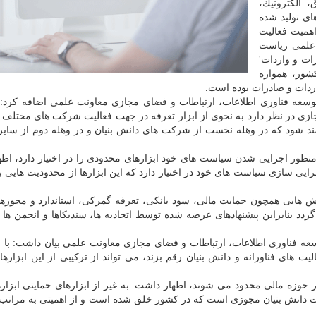
 الكترونیك،
ای تولید شده
اهمیت فعالیت
 علمی ریاست
ات و واردات'
شور، همواره
ردات و صادرات بوده است.
توسعه فناوری اطلاعات، ارتباطات و فضای مجازی معاونت علمی اضافه كرد:
ازی در نظر دارد به نحوی از ابزار تعرفه در جهت فعالیت شركت های مختلف 
 مند شود كه در وهله نخست از شركت های دانش بنیان و در وهله دوم از سا
منظور اجرایی شدن سیاست های خود ابزارهای محدودی را در اختیار دارد، اظها
ایی سازی سیاست های خود در اختیار دارد كه این ابزارها از محدودیت هایی ب
خش هایی همچون حمایت مالی، سود بانكی، تعرفه گمركی، استاندارد و مجوزها
 بنابراین پیشنهادهای عرضه شده توسط اتحادیه ها، سندیكاها و انجمن ها 
توسعه فناوری اطلاعات، ارتباطات و فضای مجازی معاونت علمی بیان داشت: با ع
یت های فناورانه و دانش بنیان رقم بزند، می تواند از تركیبی از این ابزارها 
در حوزه مالی محدود می شوند، اظهار داشت: به غیر از ابزارهای حمایتی ابزار
دانش بنیان مجوزی است كه در كشور خلق شده است و از اهمیتی به مراتب با