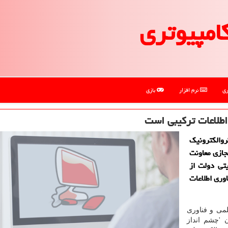
امپیوتری
ری
نرم افزار
بازی
اطلاعات تركیبی است
روالكترونیك
جازی معاونت
تی دولت از
وری اطلاعات
می و فناوری
 'چشم انداز