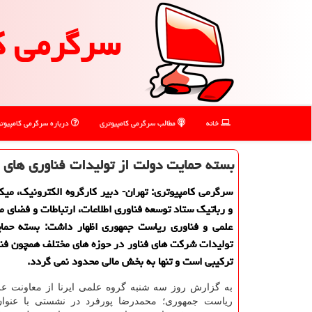
سرگرمی ك
خانه
مطالب سرگرمی كامپیوتری
درباره سرگرمی كامپیوت
بسته حمایت دولت از تولیدات فناوری های 
سرگرمی كامپیوتری: تهران- دبیر كارگروه الكترونیك، میك
و رباتیك ستاد توسعه فناوری اطلاعات، ارتباطات و فضای م
علمی و فناوری ریاست جمهوری اظهار داشت: بسته حمای
تولیدات شركت های فناور در حوزه های مختلف همچون فنا
تركیبی است و تنها به بخش مالی محدود نمی گردد.
به گزارش روز سه شنبه گروه علمی ایرنا از معاونت عل
ریاست جمهوری؛ محمدرضا پورفرد در نشستی با عنوان