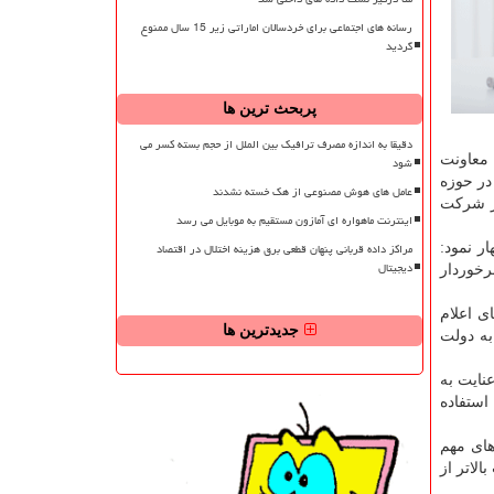
رسانه های اجتماعی برای خردسالان اماراتی زیر 15 سال ممنوع
گردید
پربحث ترین ها
دقیقا به اندازه مصرف ترافیک بین الملل از حجم بسته کسر می
 معاونت
شود
در حوزه
عامل های هوش مصنوعی از هک خسته نشدند
یر شركت
اینترنت ماهواره ای آمازون مستقیم به موبایل می رسد
مراکز داده قربانی پنهان قطعی برق هزینه اختلال در اقتصاد
ر نمود:
دیجیتال
رخوردار
ی اعلام
جدیدترین ها
به دولت
نایت به
استفاده
های مهم
لاتر از