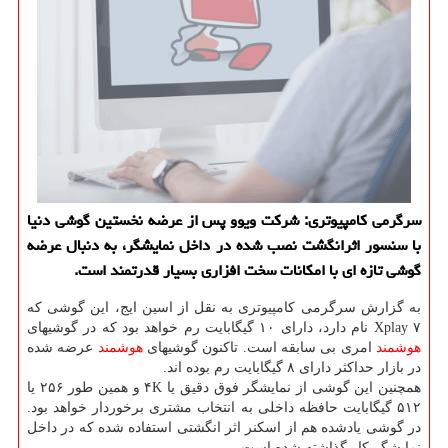
سرگرمی كامپیوتری: شركت ویوو پس از عرضه نخستین گوشی دنیا
با سنسور اثرانگشت نصب شده در داخل نمایشگر، به دنبال عرضه
گوشی تازه ای با امكانات سخت افزاری بسیار قدرتمند است.
به گزارش سرگرمی كامپیوتری به نقل از اسین ایج، این گوشی كه
Xplay ۷ نام دارد، دارای ۱۰ گیگابایت رم خواهد بود كه در گوشیهای
هوشمند
امری بی سابقه است. تاكنون گوشیهای
هوشمند
عرضه شده
در بازار حداكثر دارای ۸ گیگابایت رم بوده اند.
همچنین این گوشی از نمایشگر فوق دقیق یا ۴K و همین طور ۲۵۶ یا
۵۱۲ گیگابایت حافظه داخلی به انتخاب مشتری برخوردار خواهد بود.
در گوشی یادشده هم از اسكنر اثر انگشتی استفاده شده كه در داخل
نمایشگر كار گذاشته شده است.