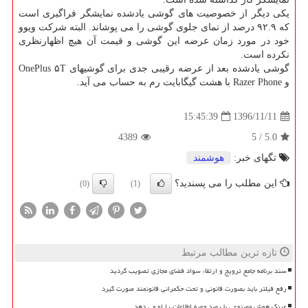
یكی دیگر از خصوصیت های گوشی یادشده نمایشگر فراگیری است
كه ۹۲.۹ درصد از نمای جلوی گوشی را می پوشاند. البته شركت ویوو
خود در مورد زمان عرضه این گوشی و قیمت آن هیچ اظهارنظری
نكرده است.
گوشی یادشده بعد از عرضه رقیبی جدی برای گوشیهای OnePlus ۵T
و Razer Phone با هشت گیگابایت رم به حساب می آید.
1396/11/11
15:45:39
4389
5
/
5.0
تگهای خبر:
هوشمند
این مطلب را می پسندید؟
(0)
(1)
تازه ترین مطالب مرتبط
سند برنامه جامع ترویج و ارتقاء سواد فضای مجازی تصویب گردید
رفع فیلتر باید بصورت قانونی و تحت حکمرانی قانونمند صورت گیرد
عینک هوش مصنوعی با رصد چهره اطلاعات را لو می دهد