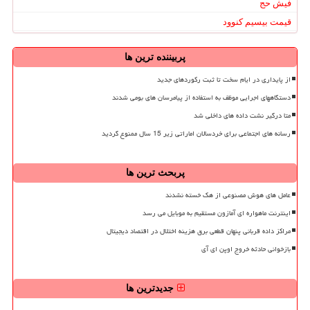
فیش حج
قیمت بیسیم کنوود
پربیننده ترین ها
از پایداری در ایام سخت تا ثبت رکوردهای جدید
دستگاههای اجرایی موظف به استفاده از پیامرسان های بومی شدند
متا درگیر نشت داده های داخلی شد
رسانه های اجتماعی برای خردسالان اماراتی زیر 15 سال ممنوع گردید
پربحث ترین ها
عامل های هوش مصنوعی از هک خسته نشدند
اینترنت ماهواره ای آمازون مستقیم به موبایل می رسد
مراکز داده قربانی پنهان قطعی برق هزینه اختلال در اقتصاد دیجیتال
بازخوانی حادثه خروج اوپن ای آی
جدیدترین ها