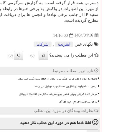
دسترس همه قرار گرفته است. به گزارش سرگرمی کامپی
از مهر، این اظهارات در واکنش به برخی خبرها در رابطه ب
سفید IP از جانب برخی نهادها و انجمن ها برای دریافت 
مطرح گردیده است.
1404/04/16
14:16:00
تگهای خبر:
اینترنت
,
شركت
این مطلب را می پسندید؟
(0)
(0)
تازه ترین مطالب مرتبط
دقیقا به اندازه مصرف ترافیک بین الملل از حجم بسته کسر می شود
اینترنت ماهواره ای آمازون مستقیم به موبایل می رسد
مراکز داده قربانی پنهان قطعی برق هزینه اختلال در اقتصاد دیجیتال
بازخوانی حادثه خروج اوپن ای آی
نظرات بینندگان در مورد این مطلب
لطفا شما هم
در مورد این مطلب
نظر دهید