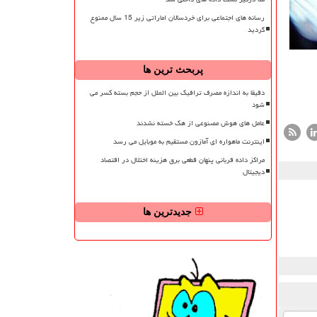
رسانه های اجتماعی برای خردسالان اماراتی زیر 15 سال ممنوع
گردید
پربحث ترین ها
دقیقا به اندازه مصرف ترافیک بین الملل از حجم بسته کسر می
شود
عامل های هوش مصنوعی از هک خسته نشدند
اینترنت ماهواره ای آمازون مستقیم به موبایل می رسد
مراکز داده قربانی پنهان قطعی برق هزینه اختلال در اقتصاد
دیجیتال
جدیدترین ها