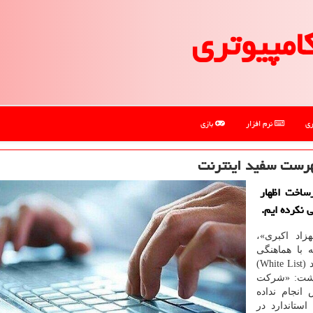
امپیوتری
ری
نرم افزار
بازی
هرست سفید اینترنت
ساخت اظهار
 نکرده ایم.
اد اکبری»،
 با هماهنگی
انجمن بلاک چین با این شرکت برای عرضه فهرست سفید (White List)
نوشت: «شرکت
انجام نداده
ستاندارد در