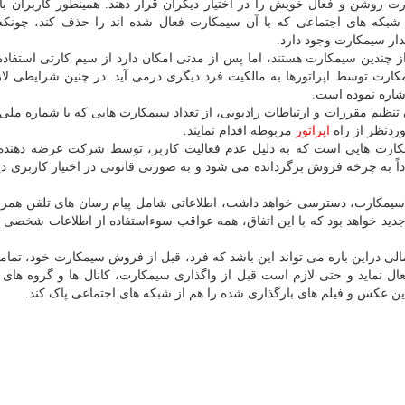
رت روشن و فعال خویش را در اختیار دیگران قرار دهند. همینطور کاربران بای
 شبکه های اجتماعی که با آن سیمکارت فعال شده اند را حذف کند، چونکه
ار سیمکارت وجود دارد.
از چندین سیمکارت هستند، اما پس از مدتی امکان دارد از سیم کارتی استفاده ن
مکارت توسط اپراتورها به مالکیت فرد دیگری درمی آید. در چنین شرایطی ل
اشاره نموده است.
ه پیامک ۳۰۰۰۱۵۰ و پورتال سازمان تنظیم مقررات و ارتباطات رادیویی، از تعداد سیمکارت هایی که با شماره م
ردنظر از راه
اپراتور
مربوطه اقدام نمایند.
مکارت هایی است که به دلیل عدم فعالیت کاربر، توسط شرکت عرضه دهند
اً به چرخه فروش برگردانده می شود و به صورتی قانونی در اختیار کاربری دی
ین سیمکارت، دسترسی خواهد داشت، اطلاعاتی شامل پیام رسان های تلفن همرا
ید خواهد بود که با این اتفاق، همه عواقب سوءاستفاده از اطلاعات شخصی ک
ی دراین باره می تواند این باشد که فرد، قبل از فروش سیمکارت خود، تمام
ال نماید و حتی لازم است قبل از واگذاری سیمکارت، کانال ها و گروه های 
ین عکس و فیلم های بارگذاری شده را هم از شبکه های اجتماعی پاک کند.