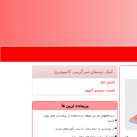
لینک دوستان سرگرمی كامپیوتری
فیش حج
قیمت بیسیم کنوود
پربیننده ترین ها
دستگاههای اجرایی موظف به استفاده از پیامرسان های بومی
شدند
از پایداری در ایام سخت تا ثبت رکوردهای جدید
متا درگیر نشت داده های داخلی شد