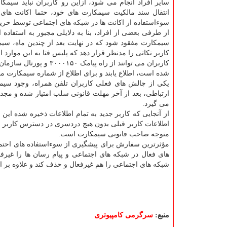
سایر افراد انجام می شود، ازاین رو کاربران نباید سیمکا
انتقال سند مالکیت سیمکارت های خود، حتما اکانت های
سوءاستفاده از اکانت ها در شبکه های اجتماعی توسط خرید
از طرفی بعضی از افراد، بنا به دلایلی مجبور به استفاده 
سیمکارت مفقود شود که در نهایت بعد از چندین ماه، سی
کاربر نکاتی را مدنظر قرار دهد که پلیس فتا به این موارد 
کاربران می توانند از را
شده است، اطلاع یابند و برای اطلاع از شماره سیمکارت مو
یکی از چالش های فعلی کاربران تلفن همراه، وجود سی
ارتباطی، بعد از آخر مهلت قانونی سلب امتیاز شده و مجدد
می گیرد.
از آنجایی که کاربر جدید به تمام اطلاعات ذخیره شده ا
اطلاعات کاربر قبلی بدون هیچ دردسری در دسترس کاربر جد
متوجه صاحب قانونی سیمکارت است.
مؤثرترین سفارش برای پیشگیری از سوءاستفاده های احتمال
های فعال در شبکه های اجتماعی و پیام رسان ها را غیرفع
شبکه های اجتماعی را هم غیرفعال و حذف کند و علاوه بر ا
منبع:
سرگرمی كامپیوتری