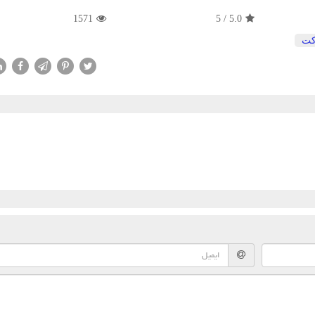
1571
5
/
5.0
ت