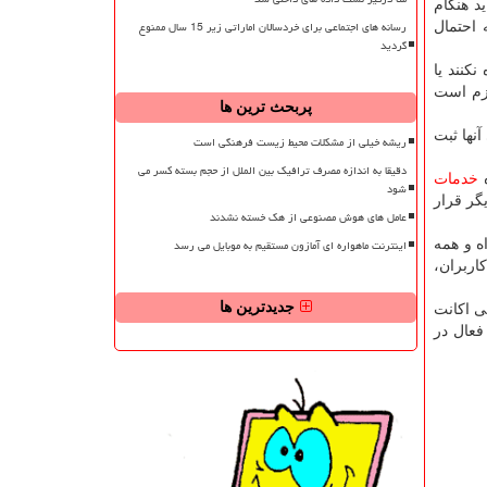
د هنگام
رسانه های اجتماعی برای خردسالان اماراتی زیر 15 سال ممنوع
 احتمال
گردید
کنند یا
ازم است
پربحث ترین ها
لی آنها ثبت
ریشه خیلی از مشکلات محیط زیست فرهنگی است
دقیقا به اندازه مصرف ترافیک بین الملل از حجم بسته کسر می
ه
خدمات
شود
گر قرار
عامل های هوش مصنوعی از هک خسته نشدند
اینترنت ماهواره ای آمازون مستقیم به موبایل می رسد
ه و همه
اربران،
جدیدترین ها
ی اکانت
فعال در