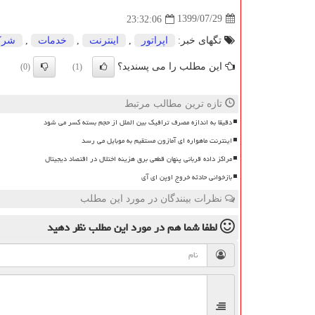
1399/07/29
23:32:06
تگهای خبر:
اپراتور
,
اینترنت
,
خدمات
,
شرك
این مطلب را می پسندید؟
(0)
(1)
تازه ترین مطالب مرتبط
دقیقا به اندازه مصرف ترافیک بین الملل از حجم بسته کسر می شود
اینترنت ماهواره ای آمازون مستقیم به موبایل می رسد
مراکز داده قربانی پنهان قطعی برق هزینه اختلال در اقتصاد دیجیتال
بازخوانی حادثه خروج اوپن ای آی
نظرات بینندگان در مورد این مطلب
لطفا شما هم
در مورد این مطلب
نظر دهید