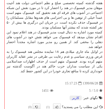
هفته گذشته کمیته تخصصی صلح و نظم اجتماعی دولت هند آجیت
موهان مدیر فیسبوک در هند را احضار کرد تا در مورد نقش این شبکه
اجتماعی در آشوب های فرقه ای هند تحقیق کند. فیسبوک متهم است
عمداً خیلی از توهین ها و بی احترامی های هندوها مقابل مسلمانان را
در فیسبوک حذف نکرده است. در جریان این درگیری ها بیش از ۵۰
نفر کشته شدند که بیشتر آنها مسلمان بودند.
کمیته مورد اشاره به دنبال غیبت مدیر فیسبوک در هند اعلام نمود این
اقدام نشان میدهد که فیسبوک می خواهد نقش خود در آشوب های
دهلی را مخفی کند. از همین رو مدیر مورد اشاره مجدداً احضار
خواهد شد.
در اوایل ماه جاری میلادی هم ۱۸ نماینده مجلس هند فیسبوک را به
غرض ورزی سیاسی و عدم رعایت بی طرفی در نشر عقاید کاربران
متهم کرده بودند. فیسبوک متهم است از حذف اظهارات ضداسلامی
یکی از سیاست مداران حزب حاکم هند در آگوست گذشته نیز
خودداری کرده تا منافع تجاری خودرا در این کشور حفظ کند.
1399/06/28
15:17:23
1451
5
/
5.0
تگهای خبر:
كاربر
این مطلب را می پسندید؟
(0)
(1)