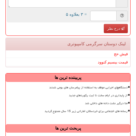
= ۳ بعلاوه ۵
درج نظر
لینک دوستان سرگرمی كامپیوتری
فیش حج
قیمت بیسیم کنوود
پربیننده ترین ها
دستگاههای اجرایی موظف به استفاده از پیامرسان های بومی شدند
از پایداری در ایام سخت تا ثبت رکوردهای جدید
متا درگیر نشت داده های داخلی شد
رسانه های اجتماعی برای خردسالان اماراتی زیر 15 سال ممنوع گردید
پربحث ترین ها