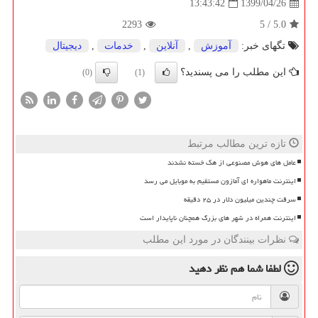
1399/04/26
13:43:42
2293
5
/
5.0
تگهای خبر:
آموزش
,
آنلاین
,
خدمات
,
دیجیتال
این مطلب را می پسندید؟
(0)
(1)
تازه ترین مطالب مرتبط
عامل های هوش مصنوعی از هک خسته نشدند
اینترنت ماهواره ای آمازون مستقیم به موبایل می رسد
سرقت چندین میلیون دلار در ۲۵ دقیقه
اینترنت همراه در شهر های بزرگ همچنان ناپایدار است
نظرات بینندگان در مورد این مطلب
لطفا شما هم
نظر دهید