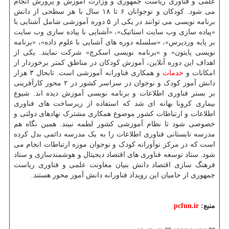
علمی و فناوری ریاست جمهوری و وزارت آموزش و پرورش انجام
می شود. کودکان و نوجوانان ۶ تا ۱۸ سال با هر سطحی از دانش
برنامه نویسی می توانند در یکی از ۵ دوره آموزشی شامل آشنایی با
«پیاده سازی وب سایت استاتیک»، «آشنایی با پیاده سازی وب سایت
بر پایه وردپرس»، «سلسله دوره های آشنایی با علوم داده»، «برنامه
نویسی پایتون» و «برنامه نویسی اسکرچ» شرکت نمایند. یکی از
اهداف این دوره آنلاین، آموزش کودکان در مناطق کمتر برخوردار از
امکانات و
خدمات
و همکاری فناورانه آموزشی است. تابحال ۳ هزار
دانش آموز کودک و نوجوان در سراسر کشور در ۲ محور کارآفرینی
بر بستر فناوری اطلاعات و برنامه نویسی آموزش دیده اند. شیوع
بیماری کرونا بهانه ای شد که استفاده از زیرساخت های فناوری
اطلاعات و ارتباطات کشور موضوع همکاری مشترک نهادهای دولتی و
خصوصی شود تا نظام آموزشی کشور لطمه نبیند. همین نگاه هم
مدرسه تابستانی فناوری اطلاعات را به یک مدرسه دائمی بدل کرده
است که در مرکز نوآورانه کودک و نوجوان موزه ارتباطات انجام می
شود. ستاد توسعه فناوری های اقتصاد دیجیتال و هوشمندسازی و ستاد
فرهنگ سازی اقتصاد دانش بنیان معاونت علمی و فناوری ریاست
جمهوری از حامیان این رویداد فناورانه دانش آموز محور هستند.
منبع:
pcfun.ir