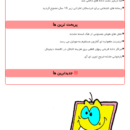
متا درگیر نشت داده های داخلی شد
رسانه های اجتماعی برای خردسالان اماراتی زیر 15 سال ممنوع گردید
پربحث ترین ها
عامل های هوش مصنوعی از هک خسته نشدند
اینترنت ماهواره ای آمازون مستقیم به موبایل می رسد
مراکز داده قربانی پنهان قطعی برق هزینه اختلال در اقتصاد دیجیتال
بازخوانی حادثه خروج اوپن ای آی
جدیدترین ها