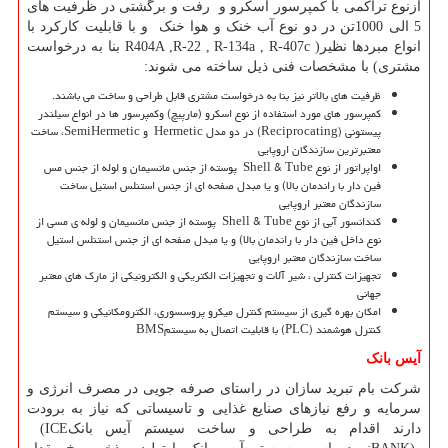
ازنوع تراکمی با کمپرسور اسکرو و رفت و برگشتی در ظرفیت های
5 الی 1000تن در دو نوع آب خنک و هوا خنک و با قابلیت کارکرد با
انواع مبردها نظیر
R404A ,R-22 , R-134a , R-407c )
بنا به درخواست
مشتری) با مشخصات فنی ذیل ساخته می شوند:
ظرفیت های بالاتر نیز بنا به درخواست مشتری قابل طراحی و ساخت می باشند.
کمپرسور های مورد استفاده از نوع اسکرو (مارپیچ) وکمپرسور ها در انواع سیلندر
پیستونی
(Reciprocating)
در دو مدل
Hermetic
و
SemiHermetic
، ساخت
معتبرترین سازندگان اروپایی
اواپراتور از نوع
Shell & Tube
پوسته از جنس مانسیمان و لوله از جنس مس
فین دار با راندمان بالا) و یا مبدل صفحه ای از جنس استنلس استیل ساخت
سازندگان معتبر اروپایی
کندانسور آبی از نوع
Shell & Tube
پوسته از جنس مانسیمان و لوله ی مسی از
نوع داخل فین دار با راندمان بالا) و یا مبدل صفحه ای از جنس استنلس استیل
ساخت سازندگان معتبر اروپایی
تجهیزات کنترلی ، شیر آلات و تجهیزات الکتریکی و الکترونیکی از مارک های معتبر
جهانی
امکان بهره گیری از سیستم کنترل میکرو پروسسوری، الکترومکانیکی و سیستم
کنترل هوشمند
(PLC)
با قابلیت اتصال به سیستم
BMS
آیس بانک
شرکت بام تبرید سازان در راستای صرفه جویی در مصرف انرژی و
سرمایه و رفع نیازهای صنایع غذایی و تاسیساتی که نیاز به برودت
دارند اقدام به طراحی و ساخت سیستم آیس بانک
(ICE