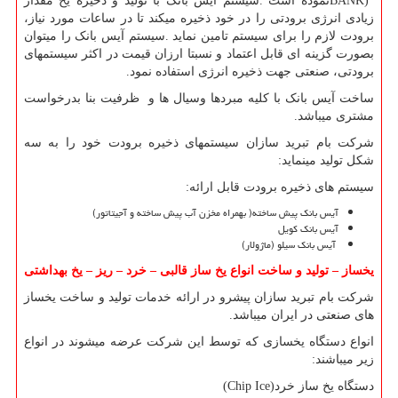
BANK)
نموده است
.
سیستم آیس بانک با تولید و ذخیره یخ مقدار
زیادی انرژی برودتی را در خود ذخیره میکند تا در ساعات مورد نیاز،
برودت لازم را برای سیستم تامین نماید
.
سیستم آیس بانک را میتوان
بصورت گزینه ای قابل اعتماد و نسبتا ارزان قیمت در اکثر سیستمهای
برودتی، صنعتی جهت ذخیره انرژی استفاده نمود.
ساخت آیس بانک با کلیه مبردها وسیال ها و ظرفیت بنا بدرخواست
مشتری میباشد.
شرکت بام تبرید سازان سیستمهای ذخیره برودت خود را به سه
شکل تولید مینماید:
سیستم های ذخیره برودت قابل ارائه:
آیس بانک پیش ساخته
)
بهمراه مخزن آب پیش ساخته و آجیتاتور
(
آیس بانک کویل
آیس بانک سیلو (ماژولار
(
یخساز
–
تولید و ساخت انواع یخ ساز قالبی
–
خرد
–
ریز
–
یخ بهداشتی
شرکت بام تبرید سازان پیشرو در ارائه خدمات تولید و ساخت یخساز
های صنعتی در ایران میباشد.
انواع دستگاه یخسازی که توسط این شرکت عرضه میشوند در انواع
زیر میباشند:
دستگاه یخ ساز خرد
(Chip Ice)