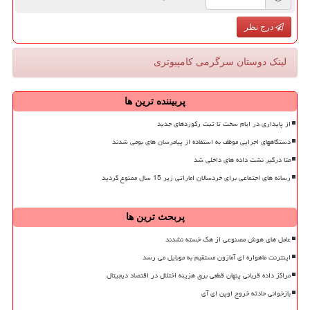
درج نظر
لینک دوستان سرگرمی كامپیوتری
پربیننده ترین ها
از پایداری در ایام سخت تا ثبت رکوردهای جدید
دستگاههای اجرایی موظف به استفاده از پیامرسان های بومی شدند
متا درگیر نشت داده های داخلی شد
رسانه های اجتماعی برای خردسالان اماراتی زیر 15 سال ممنوع گردید
پربحث ترین ها
عامل های هوش مصنوعی از هک خسته نشدند
اینترنت ماهواره ای آمازون مستقیم به موبایل می رسد
مراکز داده قربانی پنهان قطعی برق هزینه اختلال در اقتصاد دیجیتال
بازخوانی حادثه خروج اوپن ای آی