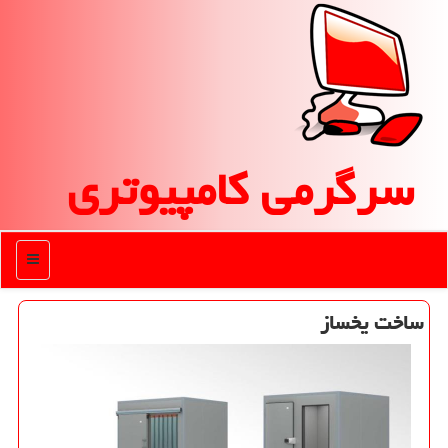
سرگرمی كامپیوتری
منو
ساخت یخساز