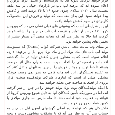
قرار خواهد گرفت؛ بگونه ای كه كارشناسان و تحلیل گران برآورد و
اعلام نموده اند كه عرضه لپ تاپ در بازارهای جهانی در سه ماهه
نخست سال ۲۰۲۰ میلادی چیزی حدود ۲۹ تا ۳۶ درصد افت و كاهش
پیدا خواهد نمود. این بدان معناست كه تولید و فروش این محصولات
كاربردی دو سوم كاهش خواهد یافت.
این در شرایطی است كه پیشبینی های قبلی نشان می داد كه ویروس
كرونا ۱۷ درصد از تولید و عرضه لپ تاپ در چین را نشانه خواهد
گرفت اما حالا به نظر می آید كه تبعات منفی آن بسیار بیشتر از
تخمین های پیشین خواهد بود.
بر مبنای وب سایت دیجی تایمز، شركت كوانتا (Quanta) كه مسئولیت
تولید لپ تاپ های مك بوك ایر و مك بوك پرو اپل را برعهده دارد،
اعلام نموده است كه به منظور جبران كاهش تولید در ماه گذشته،
اقدامات و تصمیماتی را اتخاذ نموده است بعنوان مثال آنها درصدد
هستند تا خط تولید و مونتاژ خویش را از چین به تایوان منتقل كنند كه
به عقیده تحلیلگران، این اقدامات كافی به نظر نمی رسد، چونكه
مشكل اصلی ان است كه انبارهای شركت تولیدكننده سخت افزار
بزودی از قطعات ساخت چین تخلیه خواهند شد.
با اینكه تولیدكنندگان نوت بوك تولید خویش را در چین از سر گرفته
اند، اما در صورتیكه تأمین كنندگان آنها به دلیل شیوع ویروس كرونا از
نتوانند به فعالیت خود ادامه دهند، تا ماه مارس سالجاری میلادی با
كمبود قطعات روبرو خواهند شد.
فاكسكان هم كه تولیدكننده اصلی گوشیهای آیفون اپل در چین به
حساب می آید، به نظر می آید كه با مشكلات مشابهی دست و پنجه