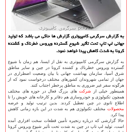
به گزارش سرگرمی كامپیوتری گزارش ها حاكی می باشد كه تولید
جهانی لپ تاپ تحت تأثیر شیوع گسترده ویروس خطرناك و كشنده
كرونا به شدت كاهش پیدا خواهد نمود.
به گزارش سرگرمی كامپیوتری به نقل از ایسنا، هم زمان با شیوع
گسترده ویروس خطرناك و كشنده كرونا در چین و سایر مناطق
شرق آسیا، سازمان بهداشت جهانی با بیان وضعیت اضطراری در
جهان از تمامی شهروندان كشورهای مختلف درخواست نمود كه از
هرگونه سفر غیر ضروری به مناطق پرخطر اجتناب كنند.
همینطور خیلی از
شركت
های بزرگ فعال در حوزه های مختلف
همچون تكنولوژی و خودروسازی هم دفاتر و كارخانه های خویش را تا
اطلاع ثانوی در چین تعطیل كردند. بدین ترتیب تولید و عرضه
محصولات
مختلف تكنولوژی هم به شدت در این بازه زمانی كاهش
پیدا كرد.
حالا گزارشی كه درباره زنجیره تأمین قطعات سخت افزاری آمده
است، تولید لپ تاپ در چین به شدت تحت تأثیر شیوع ویروس كرونا