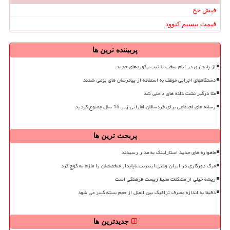
فیش حج
قیمت بیسیم کنوود
پربیننده ترین ها
از پایداری در ایام سخت تا ثبت رکوردهای جدید
دستگاههای اجرایی موظف به استفاده از پیامرسان های بومی شدند
متا درگیر نشت داده های داخلی شد
رسانه های اجتماعی برای خردسالان اماراتی زیر 15 سال ممنوع گردید
پربحث ترین ها
ماهواره های جدید استارلینک به مدار رسیدند
مرگ دورکاری در ایران وقتی اینترنت ناپایدار متخصصان را ملزم به کوچ کرد
ریشه خیلی از مشکلات محیط زیست فرهنگی است
دقیقا به اندازه مصرف ترافیک بین الملل از حجم بسته کسر می شود
جدیدترین ها