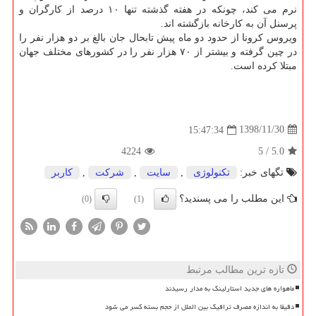
نرم می كند، چونكه در هفته گذشته تنها ۱۰ درصد از كارگران و
پرسنل آن به كارخانه بازگشته اند.
ویروس كرونا از حدود دو ماه پیش تابحال جان بالغ بر دو هزار نفر را
در چین گرفته و بیشتر از ۷۰ هزار نفر را در كشورهای مختلف جهان
مبتلا كرده است.
1398/11/30
15:47:34
4224
5
/
5.0
تگهای خبر:
تكنولوژی
,
سایت
,
شركت
,
كاربر
این مطلب را می پسندید؟
(0)
(1)
تازه ترین مطالب مرتبط
ماهواره های جدید استارلینک به مدار رسیدند
دقیقا به اندازه مصرف ترافیک بین الملل از حجم بسته کسر می شود