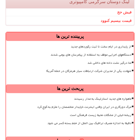
لینک دوستان سرگرمی كامپیوتری
فیش حج
قیمت بیسیم کنوود
پربیننده ترین ها
از پایداری در ایام سخت تا ثبت رکوردهای جدید
دستگاههای اجرایی موظف به استفاده از پیامرسان های بومی شدند
متا درگیر نشت داده های داخلی شد
شهادت یکی از مدیران شرکت ارتباطات سیار هرمزگان در حمله آمریکا
پربحث ترین ها
ماهواره های جدید استارلینک به مدار رسیدند
مرگ دورکاری در ایران وقتی اینترنت ناپایدار متخصصان را ملزم به کوچ کرد
ریشه خیلی از مشکلات محیط زیست فرهنگی است
دقیقا به اندازه مصرف ترافیک بین الملل از حجم بسته کسر می شود