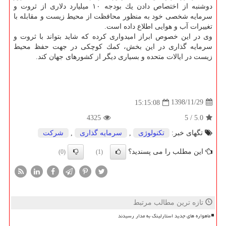
دوشنبه از اختصاص دادن یك بودجه ۱۰ میلیارد دلاری از ثروت و
سرمایه شخصی خود به منظور محافظت از محیط زیست و مقابله با
تغییرات آب و هوایی اطلاع داده است.
وی در این خصوص ابراز امیدواری كرده كه شاید بتواند با ثروت و
سرمایه گذاری در این بخش، كمك كوچكی در جهت حفظ محیط
زیست در ایالات متحده و بسیاری دیگر از كشورهای جهان كند.
1398/11/29
15:15:08
4325
5
/
5.0
تگهای خبر:
تكنولوژی
,
سرمایه گذاری
,
شركت
این مطلب را می پسندید؟
(0)
(1)
تازه ترین مطالب مرتبط
ماهواره های جدید استارلینک به مدار رسیدند