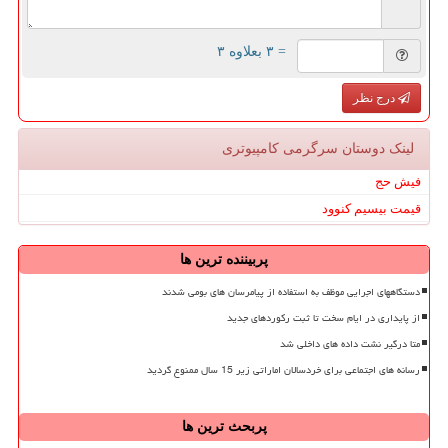
= ۳ بعلاوه ۳
درج نظر
لینک دوستان سرگرمی كامپیوتری
فیش حج
قیمت بیسیم کنوود
پربیننده ترین ها
دستگاههای اجرایی موظف به استفاده از پیامرسان های بومی شدند
از پایداری در ایام سخت تا ثبت رکوردهای جدید
متا درگیر نشت داده های داخلی شد
رسانه های اجتماعی برای خردسالان اماراتی زیر 15 سال ممنوع گردید
پربحث ترین ها