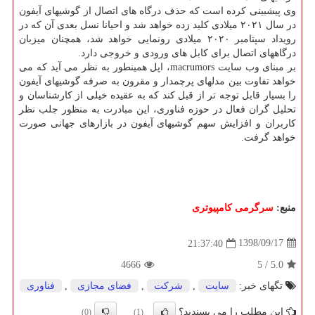
وی پیشبینی كرده است كه حذف درگاه های اتصال از گوشیهای آیفون
در سال ۲۰۲۱ میلادی كلید زده خواهد شد و احیانا نسل بعدی آن كه در
رویداد سپتامبر ۲۰۲۰ میلادی رونمایی خواهد شد، همچنان میزبان
درگاههای اتصال برای كابل های ورودی و خروجی دارد.
بر مبنای وب سایت macrumors، اپل همینطور به نظر می آید كه می
خواهد تفاوت بین مدلهای پرچمدار و مقرون به صرفه گوشیهای آیفون
را بسیار قابل توجه تر از قبل كند كه به عقیده خیلی از كارشناسان و
تحلیل گران فعال در حوزه فناوری، این مبادرت به منظور جلب نظر
كاربران و افزایش سهم گوشیهای آیفون در بازارهای جهانی صورت
خواهد گرفت.
منبع:
سرگرمی كامپیوتری
1398/09/17
21:37:40
4666
5
/
5.0
تگهای خبر:
سایت
,
شركت
,
فضای مجازی
,
فناوری
این مطلب را می پسندید؟
(0)
(1)