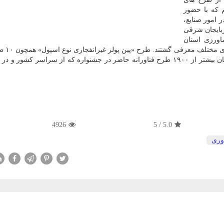
 كه با حضور
 امور صنایع،
ربایجان شرقی
اورزی استان
آذربایجان شرقی برگزار شد
جشنواره ملی نوآوری و فناوری ربع رشیدی است كه از میان بیشتر از ۱۹۰۰ طرح فناورانه حاضر در جشنواره كه از سراسر ك
4926
5
/
5.0
وری