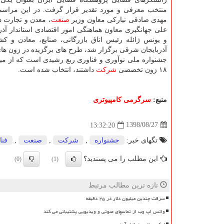
منتخب معرفی و مورد تقدیر قرار گرفت. در این مراسم
مهدی صادقی نیاركی معاون وزیر
صنعت
، معدن و تجارت در
علی جهانگیری معاون هماهنگی امور اقتصادی استاندار آذ
و یونس ژائله رئیس اتاق بازرگانی، صنایع، معادن و كش
۱۸ زون تخصصی
شركت
داشتند، انتخاب شده است.
منبع:
سرگرمی كامپیوتری
1398/08/27
13:32:20
تگهای خبر:
جشنواره
,
شركت
,
صنعت
,
فنا
این مطلب را می پسندید؟
(0)
(1)
تازه ترین مطالب مرتبط
سرقت چندین میلیون دلار در ۲۵ دقیقه
واتس اپ وب از تماسهای صوتی و ویدیویی پشتیبانی می کند