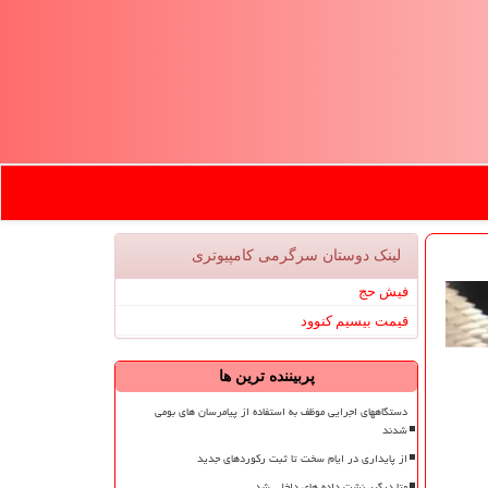
لینک دوستان سرگرمی كامپیوتری
فیش حج
قیمت بیسیم کنوود
پربیننده ترین ها
دستگاههای اجرایی موظف به استفاده از پیامرسان های بومی
شدند
از پایداری در ایام سخت تا ثبت رکوردهای جدید
متا درگیر نشت داده های داخلی شد