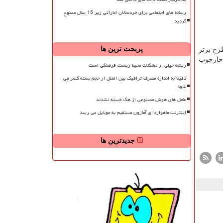
رسانه های اجتماعی برای خردسالان اماراتی زیر 15 سال ممنوع
گردید
پربحث ترین ها
، طرح های برگزیده در زون های مختلف معرفی گشتند. طرح «پین پولر غیرانفجاری نوع اسپول» همچون ۱۰ طرح برتر
شور و در چارچوب
ریشه خیلی از مشکلات محیط زیست فرهنگی است
دقیقا به اندازه مصرف ترافیک بین الملل از حجم بسته کسر می
شود
عامل های هوش مصنوعی از هک خسته نشدند
اینترنت ماهواره ای آمازون مستقیم به موبایل می رسد
جدیدترین ها