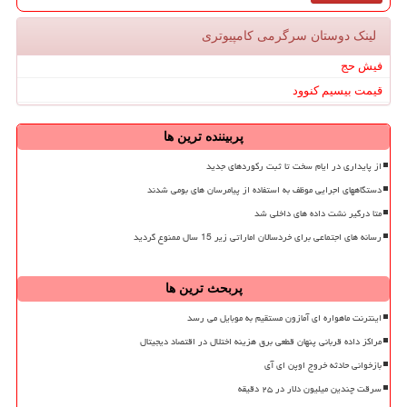
لینک دوستان سرگرمی كامپیوتری
فیش حج
قیمت بیسیم کنوود
پربیننده ترین ها
از پایداری در ایام سخت تا ثبت رکوردهای جدید
دستگاههای اجرایی موظف به استفاده از پیامرسان های بومی شدند
متا درگیر نشت داده های داخلی شد
رسانه های اجتماعی برای خردسالان اماراتی زیر 15 سال ممنوع گردید
پربحث ترین ها
اینترنت ماهواره ای آمازون مستقیم به موبایل می رسد
مراکز داده قربانی پنهان قطعی برق هزینه اختلال در اقتصاد دیجیتال
بازخوانی حادثه خروج اوپن ای آی
سرقت چندین میلیون دلار در ۲۵ دقیقه