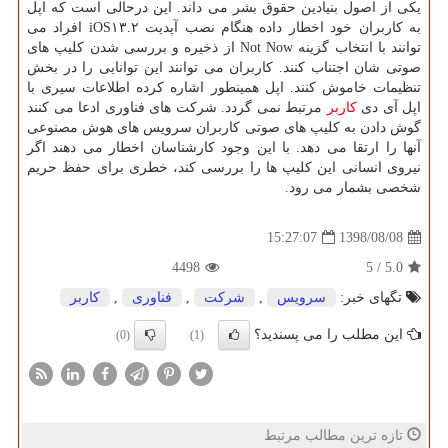
یكی از اصول بنیادین حقوق بشر می داند. این درحالی است كه اپل
به كاربران خود اخطار داده هنگام نصب آپدیت iOS۱۳.۲ افراد می
توانند با انتخاب گزینه Not Now از ذخیره و بررسی شدن كلیپ های
صوتی شان اجتناب كنند. كاربران می توانند این توانایی را در بخش
تنظیمات خاموش كنند. اپل همینطور اشاره كرده اطلاعات سیری با
اپل آی دی
كاربر
مرتبط نمی گردد. شركت های فناوری ادعا می كنند
گوش دادن به كلیپ های صوتی كاربران سرویس های هوش مصنوعی
آنها را ارتقا می دهد. با این وجود كارشناسان اخطار می دهند اگر
نیروی انسانی این كلیپ ها را بررسی كند، خطری برای حفظ حریم
شخصی بشمار می رود.
1398/08/08
15:27:07
4498
5
/
5.0
تگهای خبر:
سرویس
,
شركت
,
فناوری
,
كاربر
این مطلب را می پسندید؟
(0)
(1)
تازه ترین مطالب مرتبط