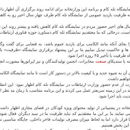
یشگاه تله كام و برنامه این وزارتخانه برای ادامه روند برگزاری آن اظهار د
ه ظرفیت بازدید عمومی از نمایشگاه تله كام ظرف چهار سال اخیر رو به كاه
های اخیر حضور مردم در نمایشگاه تله كام كاهش یافته و بیشتر روند این ن
 درحالی كه ما معتقدیم نمایشگاه تله كام دستاورد حوزه فناوری ارتباطا
 را بجای آنكه مانند الكامپ برای بازدید عموم باشد، به فضایی برای گفت وگ
ها و حاكمیت تبدیل نماییم بنا بر این پیشنهاد برقراری نمایشگاه «ظرفیت» با ت
خیر ۴۵ روزه اجرا شود.
نه با سندیكای
صنعت
مخابرات، انجمن تولیدكنندگان و نیز اپراتورها مشورت انج
آن به شیوه جدید و با كیفیت بالاتر در دستور كار است تا مانند نمایشگاه الكا
خواهیم داشت.
 از عدم حضور وزارت ارتباطات در نمایشگاه تله كام اظهار نمود: این انتقا
د در این زمینه سریعتر عمل می كردند و این برنامه متناسب با زمان مد نظر ا
یت باید اجرا شود.
خانه در پشتیبانی از تولید محتوای ویژه كودكان در فضای مجازی اظهار داش
مایند بنا بر این ما معتقدیم كه نباید ظرفیت ما در سبد دیگران فعال شود
ه لحاظ ساخت سینمایی در بین ۱۰ كشور دنیا قرار دارد اما به لحاظ میزان مصرف تولیدات فاخر داخلی، جایگاه مناسبی
 این بخش هستیم.