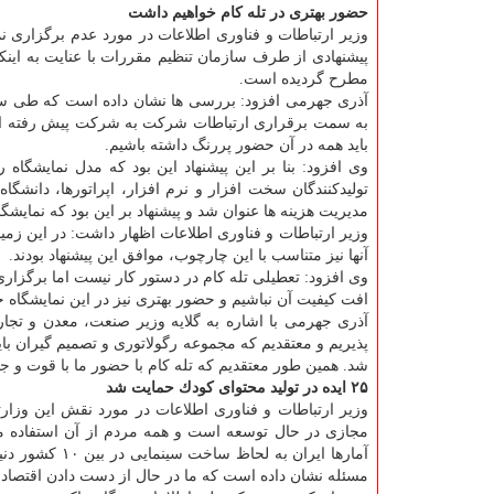
حضور بهتری در تله كام خواهیم داشت
وزیر ارتباطات و فناوری اطلاعات در مورد عدم برگزاری نما
پیشنهادی از طرف سازمان تنظیم مقررات با عنایت به اینك
مطرح گردیده است.
آذری جهرمی افزود: بررسی ها نشان داده است كه طی سال 
به سمت برقراری ارتباطات شركت به شركت پیش رفته است،
باید همه در آن حضور پررنگ داشته باشیم.
وی افزود: بنا بر این پیشنهاد این بود كه مدل نمایشگاه
تولیدكنندگان سخت افزار و نرم افزار، اپراتورها، دانشگاه 
مدیریت هزینه ها عنوان شد و پیشنهاد بر این بود كه نمایشگاه ظرفیت با تأ
وزیر ارتباطات و فناوری اطلاعات اظهار داشت: در این زمی
آنها نیز متناسب با این چارچوب، موافق این پیشنهاد بودند.
وی افزود: تعطیلی تله كام در دستور كار نیست اما برگزاری 
افت كیفیت آن نباشیم و حضور بهتری نیز در این نمایشگاه 
آذری جهرمی با اشاره به گلایه وزیر صنعت، معدن و تجارت
پذیریم و معتقدیم كه مجموعه رگولاتوری و تصمیم گیران بای
شد. همین طور معتقدیم كه تله كام با حضور ما با قوت و جد
۲۵ ایده در تولید محتوای كودك حمایت شد
وزیر ارتباطات و فناوری اطلاعات در مورد نقش این وزارت
مجازی در حال توسعه است و همه مردم از آن استفاده می ن
آمارها ایران ب
مسئله نشان داده است كه ما در حال از دست دادن اقتصاد