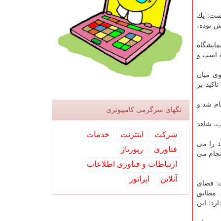
اشت: یك
ش بوده،
مایشگاه
ت است و
وی میان
اكید بر
ام شد و
تگهای سرگرمی كامپیوتری
مپ، شاهد
شركت
اینترنت
خدمات
د را می
فناوری
رپورتاژ
نجام می
ارتباطات و فناوری اطلاعات
آنلاین
اپراتور
ت: فضای
. مطابق
 ندارد؛ این