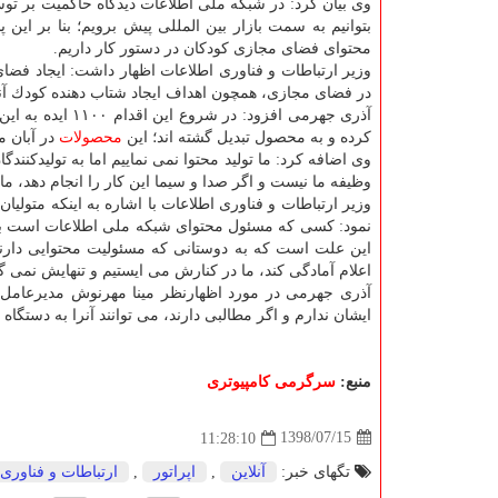
وی بیان كرد: در شبكه ملی اطلاعات دیدگاه حاكمیت بر توس
بتوانیم به سمت بازار بین المللی پیش برویم؛ بنا بر این 
محتوای فضای مجازی كودكان در دستور كار داریم.
وزیر ارتباطات و فناوری اطلاعات اظهار داشت: ایجاد فضای 
در فضای مجازی، همچون اهداف ایجاد شتاب دهنده كودك آنل
كرده و به محصول تبدیل گشته اند؛ این
محصولات
در آبان م
وی اضافه كرد: ما تولید محتوا نمی نماییم اما به تولیدكنندگ
وظیفه ما نیست و اگر صدا و سیما این كار را انجام دهد، م
وزیر ارتباطات و فناوری اطلاعات با اشاره به اینكه متولیان
نمود: كسی كه مسئول محتوای شبكه ملی اطلاعات است باید ای
این علت است كه به دوستانی كه مسئولیت محتوایی دارند
اعلام آمادگی كند، ما در كنارش می ایستیم و تنهایش نمی 
آذری جهرمی در مورد اظهارنظر مینا مهرنوش مدیرعامل س
ایشان ندارم و اگر مطالبی دارند، می توانند آنرا به دستگاه 
منبع:
سرگرمی كامپیوتری
1398/07/15
11:28:10
تگهای خبر:
آنلاین
,
اپراتور
,
ارتباطات و فناوری