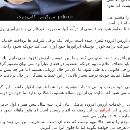
نیست اما نحوه
را منتشر می
ه ام این است
دمات ارزش افزوده مَفری شده است برای آنكه برخی شركت ها پرداخت خدماتی
 یك شركت درآمد خودرا بوسیله اپراتورها جمع آوری می كند چونكه شیوه راحتی 
افزوده دسته بندی می كنند و ما این شیوه را ارزش افزوده نمی دانیم. تك 
باید شفاف اعلام نماییم چونكه معتقدیم در فضای غبارآلود نمی توان تصمیم گر
حل قانونی باید طی شود. ما الان در حال ارزیابی هستیم اما هر چه پیش م
طیل نماییم چونكه درصد بسیار بالایی از این خدمات دهندگان در حال دریافت ج
ه می شود موجب و بانی خدمات «وَس»، خود شما هستید، اظهار داشت: این گو
 می شود كه ما ایده پرداز این مساله هستیم، اشكالی ندارد؛ ما خودمان دوس
ی از خدمات ارزش افزوده پیامكی بیان كرد: سه سال پیش همراه اول حامی
انسری این
اپراتور
در این زمینه به اتمام رسیده است اما هنوز ماهانه حدود دو 
 می شود.
مردم را بدهم. حالا مهم نیست كه عده ای دست به تخریب من می زنند و م
 هرچه می خواهند بگویند اما ما جلوی آنرا می گیریم.