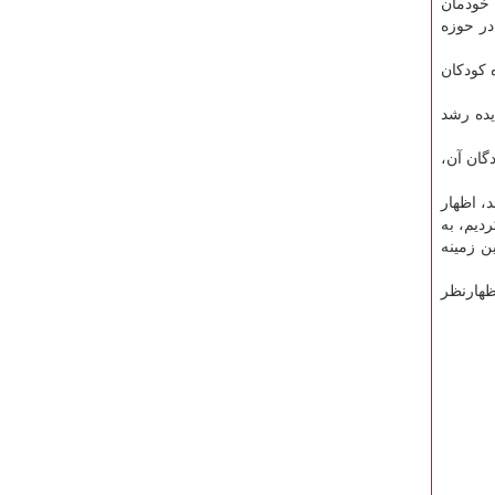
 خودمان
در حوزه
 كودكان
در شروع این اقدام ۱۱۰۰ ایده به این طرح عرضه شدند كه در نهایت ۲۵ ایده وارد مرحله شتاب دهی شد، این ۲۵ ایده رشد
دگان آن،
د، اظهار
دیم، به
ن زمینه
ظهارنظر