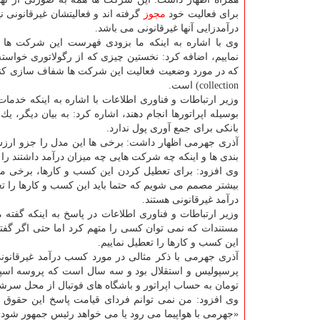
برای فعالیت خود
مجوز
گرفته اند و فعالیتشان غیرقانونی 
درآمدزایی آنها غیرقانونی می باشد.
وی با اشاره به اینكه ما بزودی فهرست این شركت ها 
نماییم، اضافه كرد: نخستین چیزی كه از رگولاتوری خواست
collection) است.
وزیر ارتباطات و فناوری اطلاعات با اشاره به اینكه خ
بوسیله اپراتورها انجام دهند، اشاره كرد: به بیان دیگر،
بانكی برای جمع آوری پول ندارد.
آذری جهرمی اظهار داشت: برخی ها این مدل را جزو ارزش 
بندی ها و اینكه چه شركت هایی چه میزان درآمد داشتند را 
وی افزود: برای تعطیل كردن این كسب و كارها، برخی مرا
بیشتر مصمم می شویم كه حتما باید این كسب و كارها را تع
درآمد غیرقانونی هستند.
وزیر ارتباطات و فناوری اطلاعات در پاسخ به اینكه گفت
مستندات كه نمی توان كسی را متهم كرد اما حتی اگر گفته
این كسب و كارها را تعطیل نماییم.
آذری جهرمی با ذكر مثالی در مورد كسب درآمد غیرقانون
پرسپولیس و استقلال بود و سه سال است كه پروسه اسپ
تومان به حساب اپراتور و باشگاه های فوتبال از محل سرشماره «۳۰۹۰» واریز
وی افزود: من نمی توانم فردای قیامت پاسخ این حقوق 
«جهرمی با هواپیما می رود یا می خواهد رئیس جمهور شود»؛