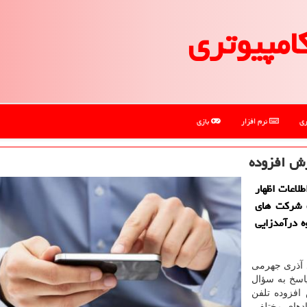
امپیوتری
ری
نرم افزار
بازی
ش افزوده
لاعات اظهار
ت شركت های
 درآمدزایی
 آذری جهرمی
پاسخ به سؤال
فزوده تلفن
دهای مختلفی