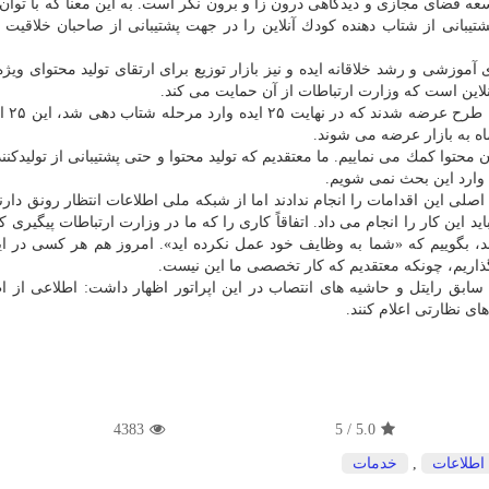
عه فضای مجازی و دیدگاهی درون زا و برون نگر است. به این معنا كه با توان
پشتیبانی از شتاب دهنده كودك آنلاین را در جهت پشتیبانی از صاحبان خلاقیت 
آموزشی و رشد خلاقانه ایده و نیز بازار توزیع برای ارتقای تولید محتوای ویژه
این است كه وزارت ارتباطات از آن حمایت می كند.
آذری جهرمی افزود: 
اه به بازار عرضه می شوند.
ان محتوا كمك می نماییم. ما معتقدیم كه تولید محتوا و حتی پشتیبانی از تولیدكنن
ا وارد این بحث نمی شویم.
 اصلی این اقدامات را انجام ندادند اما از شبكه ملی اطلاعات انتظار رونق دارن
ن كار را انجام می داد. اتفاقاً كاری را كه ما در وزارت ارتباطات پیگیری كر
، بگوییم كه «شما به وظایف خود عمل نكرده اید». امروز هم هر كسی در ای
گذاریم، چونكه معتقدیم كه كار تخصصی ما این نیست.
ابق رایتل و حاشیه های انتصاب در این اپراتور اظهار داشت: اطلاعی از ا
های نظارتی اعلام كنند.
4383
5
/
5.0
 اطلاعات
,
خدمات