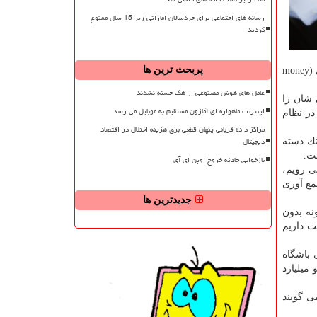
رسانه های اجتماعی برای خردسالان اماراتی زیر 15 سال ممنوع
گردید
پربحث ترین ها
كه در مورد وضعیت فعالیت این شركت ها شفاف سازی كند تا معلوم شود چه قسمتی از درآمد آنها به صورت غیرقانونی و جمع آوری پول (money
عامل های هوش مصنوعی از هک خسته نشدند
 شان را
اینترنت ماهواره ای آمازون مستقیم به موبایل می رسد
در نظام
مراکز داده قربانی پنهان قطعی برق هزینه اختلال در اقتصاد
دیجیتال
تك دسته
فت.
بازخوانی حادثه خروج اوپن ای آی
ی رویم،
مع آوری
جدیدترین ها
نه بدون
ت داریم
 باشگاه
میلیارد
ی گویند