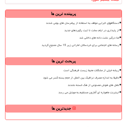
پربیننده ترین ها
دستگاههای اجرایی موظف به استفاده از پیامرسان های بومی شدند
از پایداری در ایام سخت تا ثبت رکوردهای جدید
متا درگیر نشت داده های داخلی شد
رسانه های اجتماعی برای خردسالان اماراتی زیر 15 سال ممنوع گردید
پربحث ترین ها
ریشه خیلی از مشکلات محیط زیست فرهنگی است
دقیقا به اندازه مصرف ترافیک بین الملل از حجم بسته کسر می شود
عامل های هوش مصنوعی از هک خسته نشدند
اینترنت ماهواره ای آمازون مستقیم به موبایل می رسد
جدیدترین ها