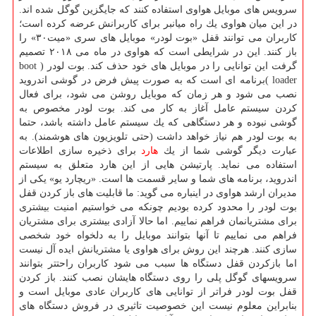
سرویس های موبایل هواوی استفاده كنند كه جایگزین گوگل شده اند.
در این میان هواوی یك راه میانبر برای كاربرانش عرضه كرده است؛
كاربران می توانند قفل «بوت لودر» موبایل های سری «میت۳۰» را
باز كنند. این در شرایطی است كه هواوی در ماه می ۲۰۱۸ تصمیم
گرفت این توانایی را در موبایل های خود حذف كند. بوت لودر ( boot
loader )برنامه ای است كه به صورت پیش فرض در گوشی اندروید
نصب می شود و هر زمان كه موبایل روشن می شود، برای فعال
كردن سیستم عامل آغاز به كار می كند. بوت لودر مخصوص به
گوشی نبوده و هر دستگاهی كه یك سیستم عامل داشته باشد، حتما
به بوت لودر هم نیاز خواهد داشت (حتی تلویزیون های هوشمند). به
عبارت دیگر گوشی شما از یك
هارد
برای ذخیره سازی اطلاعات
استفاده می نماید. پارتیشن هایی از این هارد متعلق به سیستم
اندروید، برنامه های شما و سایر قسمت ها است. «ریچارد یو» یكی از
مدیران ارشد هواوی در اینباره می گوید: ما قابلیت های باز كردن قفل
بوت لودر را محدود كرده بودیم چونكه می خواستیم امنیت بیشتری
برای مشتریانمان فراهم نماییم. اما حالا آزادی بیشتری برای مشتریان
فراهم می نماییم تا آنها بتوانند موبایل را به دلخواه خود شخصی
سازی كنند. هرچند این روش برای هواوی یا مشتریانش ایده آل نیست
اما بازكردن قفل دستگاه ها سبب می شود كاربران راحتتر بتوانند
سرویسهای گوگل پلی را روی دستگاه هایشان نصب كنند. باز كردن
قفل بوت لودر فراتر از توانایی های كاربران عادی موبایل است و
بنابراین معلوم نیست این خصوصیت تاثیری در فروش دستگاه های