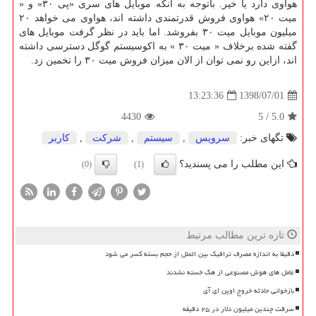
هواوی دارد یا خیر. باتوجه به آنكه موبایل های سری «پی ۳۰» و «
میت ۲۰» هواوی فروش قدرتمندی داشته اند، هواوی می خواهد ۲۰
میلیون موبایل میت ۳۰ بفروشد. اما باید در نظر گرفت موبایل های
گفته شده برخلاف « میت ۳۰ » به اكوسیستم گوگل دسترسی داشته
اند، ازاین رو نمی توان از الان میزان فروش میت ۳۰ را تخمین زد.
1398/07/01
13:23:36
4430
5
/
5.0
تگهای خبر:
سرویس
,
سیستم
,
شركت
,
كاربر
این مطلب را می پسندید؟
(0)
(1)
تازه ترین مطالب مرتبط
دقیقا به اندازه مصرف ترافیک بین الملل از حجم بسته کسر می شود
عامل های هوش مصنوعی از هک خسته نشدند
بازخوانی حادثه خروج اوپن ای آی
سرقت چندین میلیون دلار در ۲۵ دقیقه