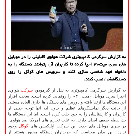
به گزارش سرگرمی كامپیوتری شركت هواوی قابلیتی را در موبایل
های سری میت۳۰ احیا كرده تا كاربران آن بتوانند دستگاه را به
دلخواه خود شخصی سازی كنند و سرویس های گوگل را روی
دستگاهشان نصب كنند.
به گزارش سرگرمی كامپیوتری به نقل از گیزمودو،
شركت
هواوی
اخیرا سری موبایل «میت ۳۰» را رونمایی كرده است. سخت افزار
این دستگاه ها ارتقا یافته و دوربین های دستگاه ها خارق العاده هستند.
از جانب دیگر نمایشگرهای عظیم و بدون لبه آنها توجه خیلی از
كاربران و كارشناسان را به خود جلب كرده است. اما این دستگاه ها
یك نقطه ضعف اصلی دارند. به علت تحریم های آمریكا ضد هواوی،
در سری موبایل های جدید این شركت اپلیكیشن های
گوگل
وجود
ندارد. این بدان معناست كه خریداران دستگاه مجبور هستند از