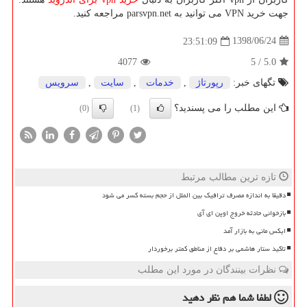
جهت خرید VPN می توانید به parsvpn.net مراجعه کنید.
1398/06/24
23:51:09
4077
5
/
5.0
تگهای خبر:
رپورتاژ
,
خدمات
,
سایت
,
سرویس
این مطلب را می پسندید؟
(0)
(1)
تازه ترین مطالب مرتبط
دقیقا به اندازه مصرف ترافیک بین الملل از حجم بسته کسر می شود
بازخوانی حادثه خروج اوپن ای آی
ایکس مانی به بازار آمد
تاکید ستار هاشمی بر دفاع از مناطق کمتر برخوردار
نظرات بینندگان در مورد این مطلب
لطفا شما هم
نظر دهید