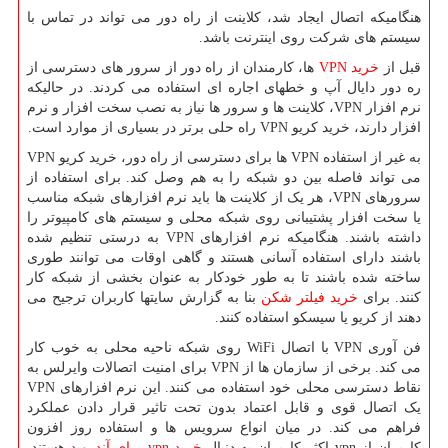
هنگامیکه اتصال ایجاد شد، کلاینت از راه دور می تواند در تماس با
سیستم های شرکت روی اینترنت باشد.
قبل از
خرید VPN
ها، کارمندان از راه دور از سرور های دسترسی از
ره دور دایال آپ و خطهای اجاره ای استفاده می کردند. در حالیکه
نرم افزار VPN، کلاینت ها و سرور ها نیاز به نصب سخت افزار و نرم
افزار دارند، خرید کریو VPN راه حلی برتر در بسیاری از موارد است.
به غیر از استفاده VPN ها برای دسترسی از راه دور، خرید کریو VPN
می تواند فاصله بین دو شبکه را به هم وصل کند. برای استفاده از
سرورهای VPN، هر یک از کلاینت ها باید نرم افزارهای شبکه مناسب
یا سخت افزار پشتیبانی روی شبکه محلی و سیستم های کامپیوتر را
داشته باشند. هنگامیکه نرم افزارهای VPN به درستی تنظیم شده
باشند دارای استفاده آسانی هستند و گاهی اوقات می توانند طوری
ساخته شده باشند تا به طور خودکار به عنوان بخشی از شبکه کار
کنند. برای
خرید فیلتر شکن
بنا به گزارش سایتها کاربران ترجیح می
دهند از کریو یا سیسکو استفاده کنند.
فن آوری VPN با اتصال WiFi روی شبکه ناحیه محلی به خوب کار
می کند. برخی از سازمان ها از VPN برای امنیت اتصالات وایرلس به
نقاط دسترسی محلی خود استفاده می کنند. این نرم افزارهای VPN
یک اتصال قوی و قابل اعتماد بدون تحت تاثیر قرار دادن عملکرد
فراهم می کند. در میان انواع سرویس ها و استفاده روز افزون
کاربران از vpn اکثر کاربران به دنبال
خرید vpn برای آندروید
هستند.