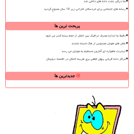
متا درگیر نشت داده های داخلی شد
رسانه های اجتماعی برای خردسالان اماراتی زیر 15 سال ممنوع گردید
پربحث ترین ها
دقیقا به اندازه مصرف ترافیک بین الملل از حجم بسته کسر می شود
عامل های هوش مصنوعی از هک خسته نشدند
اینترنت ماهواره ای آمازون مستقیم به موبایل می رسد
مراکز داده قربانی پنهان قطعی برق هزینه اختلال در اقتصاد دیجیتال
جدیدترین ها