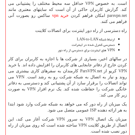
است. به خصوص VPN حداقل سه محیط مختلف را پشتیبانی می
کند. گزارش کاربران حاکی از آن است که سایتهای معتبری مانند
parsvpn.net امکان فراهم کردن
خرید vpn
ساکس رو بصورت آنی
فراهم می کنند.
راه دسترسی از راه دور اینترنت برای اتصالات کلاینت
ارتباط شبکه LAN-to-LAN
دسترسی کنترل شده در اینترانت
VPN های اینترنت برای دسترسی از راه دور
در سالهای اخیر، بسیاری از شرکت ها با اجازه به کاربران برای کار
کردن خارج از دفاتر جابجایی های کاربران را افزایش داده اند. با خرید
VPN کریو از ParsVPN.net کارمندان به سفرهای کاری بیشتری می
روند و نیاز به اتصال به شبکه شرکت رو به رشد است. VPN می
تواند اتصالات را برقرار سازد از آن پشتیبانی کند و دسترسی به دفاتر
خانگی شرکت را حفاظت شده کند. یک نرم افزار VPN به صورت
زیر کار می کند:
یک میزبان از راه دور که می خواهد به شبکه شرکت وارد شود ابتدا
به هر ارائه دهنده ISP عمومی متصل می شود.
میزبان یک اتصال VPN به سرور VPN شرکت آغاز می کند، این
اتصال از طریق کلاینت VPN ساخته شده است که روی میزبان از راه
دور نصب شده است.