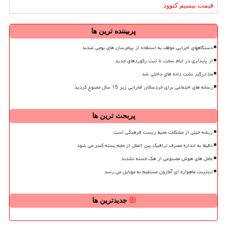
قیمت بیسیم کنوود
پربیننده ترین ها
دستگاههای اجرایی موظف به استفاده از پیامرسان های بومی شدند
از پایداری در ایام سخت تا ثبت رکوردهای جدید
متا درگیر نشت داده های داخلی شد
رسانه های اجتماعی برای خردسالان اماراتی زیر 15 سال ممنوع گردید
پربحث ترین ها
ریشه خیلی از مشکلات محیط زیست فرهنگی است
دقیقا به اندازه مصرف ترافیک بین الملل از حجم بسته کسر می شود
عامل های هوش مصنوعی از هک خسته نشدند
اینترنت ماهواره ای آمازون مستقیم به موبایل می رسد
جدیدترین ها