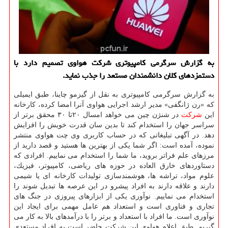
به گزارش سرگرمی كامپیوتری شركت هواوی تصمیم دارد با
دستمزدهای كلان دانشمندان مستعد را جذب نماید.
به گزارش سرگرمی كامپیوتری به نقل از گیزمو چاینا، طبق ایمیلی
كه «رن ژانگفی» مدیر ارشد اجرایی هواوی آنرا امضا كرده، كارخانه
این
شركت
در شنژن چین می خواهد امسال ۲۰تا ۳۰ محقق برتر از
سراسر جهان را استخدام كند تا بدین سان قدرت خویش را افزایش
دهد. در آگهی تبلیغاتی كه در حساب كاربری وی چت هواوی منتشر
نموده، آمده است: اگر شما یكی از بهترین ها هستید و قصد دارید از
مرزهای علم فراتر بروید، ما شما را استخدام می نماییم. افرادی كه
دستاوردهای خارق العاده در حوزه های ریاضی، كامپیوتر، فیزیك،
علوم مواد، تراشه ها، هوشمندسازی تولیدات كارخانه ای یا شیمی
دارند و علاقه دارند به افراد پیشرو در این عرصه ها تبدیل شوند را
استخدام می نماییم. نوآوری یكی از ابزارهای پیروزی در جنگ های
تجاری و فناوری است و استعداد هم عامل مهمی برای ایجاد این
نوآوری است. ما افراد با استعداد و برتر را با درآمدهای بالا به كار می
گیریم. طبق اعلام هواوی این شركت حاضر است به افراد مستعدی