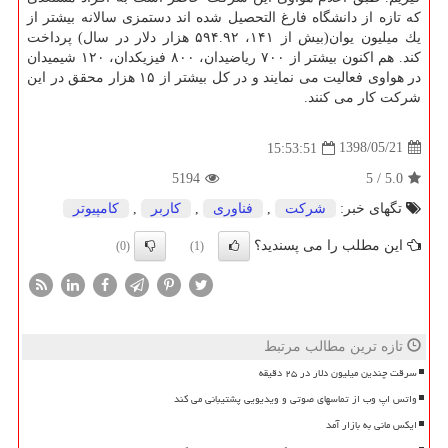
كه تازه از دانشگاه فارغ التحصیل شده اند دستمزی سالانه بیشتر از
یك میلیون یوان(بیش از ۱۴۱، ۵۹۴.۹۲ هزار دلار در سال) پرداخت
كند. هم اكنون بیشتر از ۷۰۰ ریاضیدان، ۸۰۰ فیزیكدان، ۱۲۰ شیمیدان
در هواوی فعالیت می نمایند و در كل بیشتر از ۱۵ هزار محقق در این
شركت كار می كنند.
1398/05/21
15:53:51
5194
5
/
5.0
تگهای خبر:
شركت
,
فناوری
,
كاربر
,
كامپیوتر
این مطلب را می پسندید؟
(0)
(1)
تازه ترین مطالب مرتبط
سرقت چندین میلیون دلار در ۲۵ دقیقه
واتس اپ وب از تماسهای صوتی و ویدیویی پشتیبانی می کند
ایکس مانی به بازار آمد