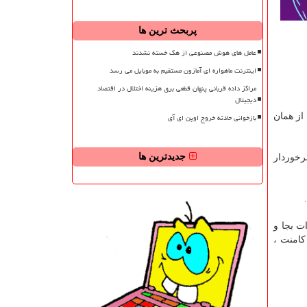
پربحث ترین ها
عامل های هوش مصنوعی از هک خسته نشدند
اینترنت ماهواره ای آمازون مستقیم به موبایل می رسد
مراکز داده قربانی پنهان قطعی برق هزینه اختلال در اقتصاد
دیجیتال
از همان
بازخوانی حادثه خروج اوپن ای آی
جدیدترین ها
رخوردار
ات بجا و
کامنت ،