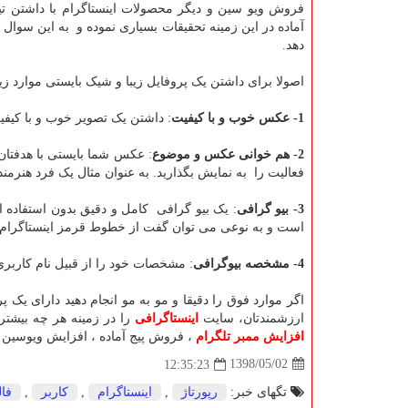
فروش ویو سین و دیگر محصولات اینستاگرام با داشتن ت
آماده در این زمینه تحقیقات بسیاری نموده و به این سوال
دهد.
اصولا برای داشتن یک پروفایل زیبا و شیک بایستی موارد زیر
1- عکس خوب و با کیفیت
: داشتن یک تصویر خوب و با کیفی
2- هم خوانی عکس و موضوع
: عکس شما بایستی با هدفتان 
فعالیت را به نمایش بگذارید. به عنوان مثال یک فرد هنرم
3- بیو گرافی
: یک بیو گرافی کامل و دقیق بدون استفاده از
است و به نوعی می توان گفت از خطوط قرمز اینستاگرام 
4- مشخصه بیوگرافی
: مشخصات خود را از قبیل نام کاربری 
اگر موارد فوق را دقیقا و مو به مو انجام دهید دارای یک پ
ارزشمندتان، سایت
اینستاگرافی
را در زمینه هر چه بیشتر
افزایش ممبر تلگرام
، فروش پیج آماده ، افزایش ویوسین و
1398/05/02
12:35:23
تگهای خبر:
رپورتاژ
,
اینستاگرام
,
كاربر
,
فال