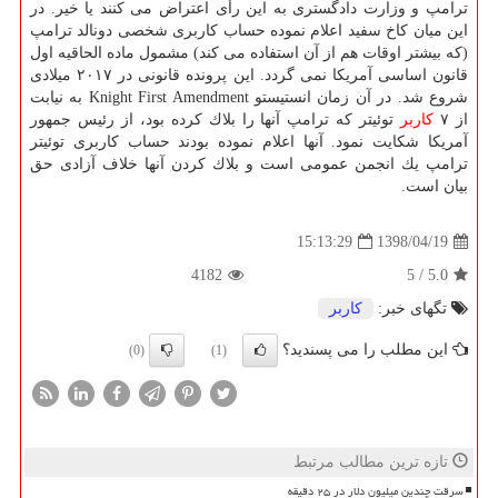
ترامپ و وزارت دادگستری به این رأی اعتراض می كنند یا خیر. در
این میان كاخ سفید اعلام نموده حساب كاربری شخصی دونالد ترامپ
(كه بیشتر اوقات هم از آن استفاده می كند) مشمول ماده الحاقیه اول
قانون اساسی آمریكا نمی گردد. این پرونده قانونی در ۲۰۱۷ میلادی
شروع شد. در آن زمان انستیستو Knight First Amendment به نیابت
از ۷
كاربر
توئیتر كه ترامپ آنها را بلاك كرده بود، از رئیس جمهور
آمریكا شكایت نمود. آنها اعلام نموده بودند حساب كاربری توئیتر
ترامپ یك انجمن عمومی است و بلاك كردن آنها خلاف آزادی حق
بیان است.
1398/04/19
15:13:29
4182
5
/
5.0
تگهای خبر:
كاربر
این مطلب را می پسندید؟
(0)
(1)
تازه ترین مطالب مرتبط
سرقت چندین میلیون دلار در ۲۵ دقیقه