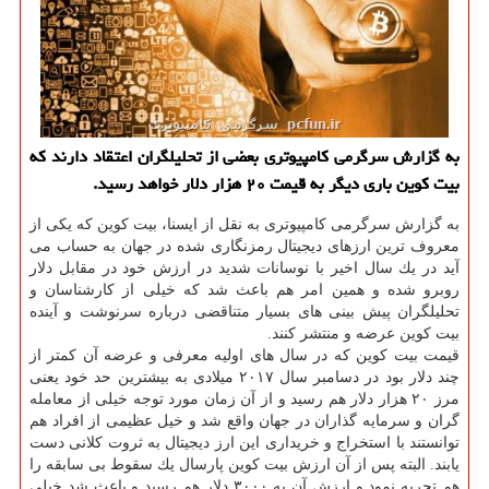
به گزارش سرگرمی كامپیوتری بعضی از تحلیلگران اعتقاد دارند كه
بیت كوین باری دیگر به قیمت ۲۰ هزار دلار خواهد رسید.
به گزارش سرگرمی كامپیوتری به نقل از ایسنا، بیت كوین كه یكی از
معروف ترین ارزهای دیجیتال رمزنگاری شده در جهان به حساب می
آید در یك سال اخیر با نوسانات شدید در ارزش خود در مقابل دلار
روبرو شده و همین امر هم باعث شد كه خیلی از كارشناسان و
تحلیلگران پیش بینی های بسیار متناقضی درباره سرنوشت و آینده
بیت كوین عرضه و منتشر كنند.
قیمت بیت كوین كه در سال های اولیه معرفی و عرضه آن كمتر از
چند دلار بود در دسامبر سال ۲۰۱۷ میلادی به بیشترین حد خود یعنی
مرز ۲۰ هزار دلار هم رسید و از آن زمان مورد توجه خیلی از معامله
گران و سرمایه گذاران در جهان واقع شد و خیل عظیمی از افراد هم
توانستند با استخراج و خریداری این ارز دیجیتال به ثروت كلانی دست
یابند. البته پس از آن ارزش بیت كوین پارسال یك سقوط بی سابقه را
هم تجربه نمود و ارزش آن به ۳۰۰۰ دلار هم رسید و باعث شد خیلی