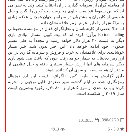
از معامله گران از سرمایه گذاری در آن اجتناب كنند. ولی به نظر می
آید كه این سقوط نتوانست جلوی محبوبیت بیت كوین را بگیرد و خیل
عظیمی از كاربران و مشتریان در سراسر جهان همچنان علاقه زیادی
به تراكنش از راه این عرض رمز علاقه نشان دادند.
اما حالا بعضی از كارشناسان و تحلیلگران فعال در مؤسسه تحقیقاتی
Factor Trading برآورد كرده اند كه بیت كوین امسال میلادی باری
دیگر به قیمت ۲۰ هزار دلار خواهد رسید و مجدداً به طی مسیر
صعودی خود ادامه خواهد داد. این خبر بدون شك خبر بسیار
خوشایندی برای علاقمندان به خرید و فروش و سرمایه گذاری در این
ارز رمز دیجیتال به شمار خواهد رفت چون كه باعث می شود باری
دیگر سرمایه های آنها ارزش بسیار بیشتری یافته و خیل عظیمی از
مشتریان هم به سمت و سوی آن كشانده شوند.
طبق گزارش وب سایت كوین تلگراف، قیمت این ارز دیجیتال
رمزنگاری شده در ایام گذشته سیر صعودی قابل توجهی را تجربه
كرده و با رد شدن از مرز ۵ هزار و ۸۰۰ دلار، ركورد بیشترین قیمت
سال ۲۰۱۹ را شكسته است.
1398/02/20
13:19:55
4813
5
/
5.0