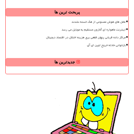
پربحث ترین ها
عامل های هوش مصنوعی از هک خسته نشدند
اینترنت ماهواره ای آمازون مستقیم به موبایل می رسد
مراکز داده قربانی پنهان قطعی برق هزینه اختلال در اقتصاد دیجیتال
بازخوانی حادثه خروج اوپن ای آی
جدیدترین ها