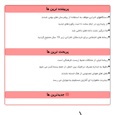
پربیننده ترین ها
دستگاههای اجرایی موظف به استفاده از پیامرسان های بومی شدند
از پایداری در ایام سخت تا ثبت رکوردهای جدید
متا درگیر نشت داده های داخلی شد
رسانه های اجتماعی برای خردسالان اماراتی زیر 15 سال ممنوع گردید
پربحث ترین ها
ریشه خیلی از مشکلات محیط زیست فرهنگی است
دقیقا به اندازه مصرف ترافیک بین الملل از حجم بسته کسر می شود
عامل های هوش مصنوعی از هک خسته نشدند
اینترنت ماهواره ای آمازون مستقیم به موبایل می رسد
جدیدترین ها