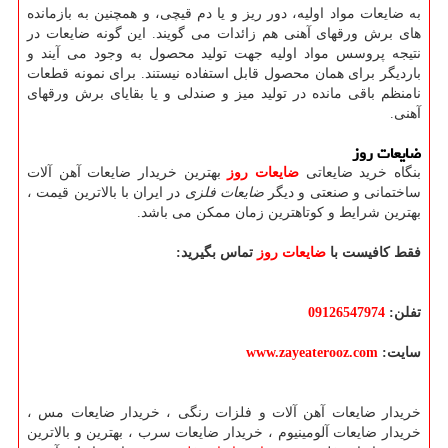
به ضایعات مواد اولیه، دور ریز و یا دم قیچی، و همچنین به بازمانده
های برش ورقهای آهنی هم زائدات می گویند. این گونه ضایعات در
نتیجه پروسس مواد اولیه جهت تولید محصول به وجود می آیند و
باردیگر برای همان محصول قابل استفاده نیستند. برای نمونه قطعات
نامنظم باقی مانده در تولید میز و صندلی و یا بقایای برش ورقهای
آهنی.
ضایعات روز
بنگاه خرید ضایعاتی
ضایعات روز
بهترین خریدار ضایعات آهن آلات
ساختمانی و صنعتی و دیگر
ضایعات فلزی
در ایران با بالاترین قیمت ،
بهترین شرایط و کوتاهترین زمان ممکن می باشد.
فقط کافیست با
ضایعات روز
تماس بگیرید:
تفلن:
09126547974
سایت:
www.zayeaterooz.com
خریدار ضایعات آهن آلات و فلزات رنگی ، خریدار ضایعات مس ،
خریدار ضایعات آلومینیوم ، خریدار ضایعات سرب ، بهترین و بالاترین