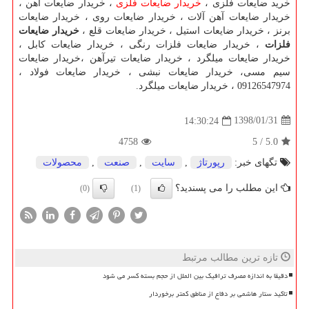
خرید ضایعات فلزی ،
خریدار ضایعات فلزی
، خریدار ضایعات آهن ،
خریدار ضایعات آهن آلات ، خریدار ضایعات روی ، خریدار ضایعات
برنز ، خریدار ضایعات استیل ، خریدار ضایعات قلع ،
خریدار ضایعات
فلزات
، خریدار ضایعات فلزات رنگی ، خریدار ضایعات کابل ،
خریدار ضایعات میلگرد ، خریدار ضایعات تیرآهن ،خریدار ضایعات
سیم مسی، خریدار ضایعات نبشی ، خریدار ضایعات فولاد ،
09126547974 ، خریدار ضایعات میلگرد.
1398/01/31
14:30:24
4758
5
/
5.0
تگهای خبر:
رپورتاژ
,
سایت
,
صنعت
,
محصولات
این مطلب را می پسندید؟
(0)
(1)
تازه ترین مطالب مرتبط
دقیقا به اندازه مصرف ترافیک بین الملل از حجم بسته کسر می شود
تاکید ستار هاشمی بر دفاع از مناطق کمتر برخوردار