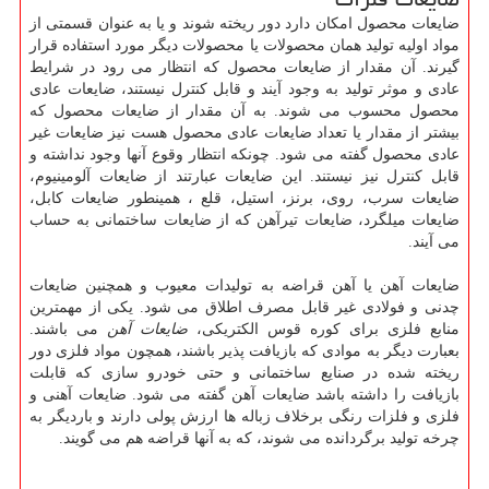
ضایعات محصول امکان دارد دور ریخته شوند و یا به عنوان قسمتی از
مواد اولیه تولید همان محصولات یا محصولات دیگر مورد استفاده قرار
گیرند. آن مقدار از ضایعات محصول که انتظار می رود در شرایط
عادی و موثر تولید به وجود آیند و قابل کنترل نیستند، ضایعات عادی
محصول محسوب می شوند. به آن مقدار از ضایعات محصول که
بیشتر از مقدار یا تعداد ضایعات عادی محصول هست نیز ضایعات غیر
عادی محصول گفته می شود. چونکه انتظار وقوع آنها وجود نداشته و
قابل کنترل نیز نیستند. این ضایعات عبارتند از ضایعات آلومینیوم،
ضایعات سرب، روی، برنز، استیل، قلع ، همینطور ضایعات کابل،
ضایعات میلگرد، ضایعات تیرآهن که از ضایعات ساختمانی به حساب
می آیند.
ضایعات آهن یا آهن قراضه به تولیدات معیوب و همچنین ضایعات
چدنی و فولادی غیر قابل مصرف اطلاق می شود. یکی از مهمترین
منابع فلزی برای کوره قوس الکتریکی،
ضایعات آهن
می باشند.
بعبارت دیگر به موادی که بازیافت پذیر باشند، همچون مواد فلزی دور
ریخته شده در صنایع ساختمانی و حتی خودرو سازی که قابلت
بازیافت را داشته باشد ضایعات آهن گفته می شود. ضایعات آهنی و
فلزی و فلزات رنگی برخلاف زباله ها ارزش پولی دارند و باردیگر به
چرخه تولید برگردانده می شوند، که به آنها قراضه هم می گویند.