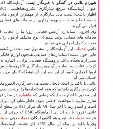
شهرام غائبی در گفتگو با خبرنگار ایسنا،
آزمایشگاه افتت
اظهار داشت: تست های سازگاری از مهمترین آزمون هایی 
حیطه فضا و ساخت و بهره برداری از سامانه های فضایی 
قرار می گیرند.
وی افزود: استاندارد آژانس فضایی اروپا ما را مجاب 
سامانه های فضایی تولید شده ۵
صورت كامل اجرایی می نماییم.
غائبی
خدمات
این آزمایشگاه را مشمول همه محققان كشور
هایی چون تست استانداردهای صنایعی همچون لوازم خانگی
مدیر آزمایشگاه EMC پژوهشگاه فضایی ایرا
كرد: با عنایت به ابعاد بزرگ چمبرسازگاری الكترومغناطیس
اروپا اجرایی كنیم؛ از این رو این آزمایشگاه كامل تری
حساب می آید.
غائبی با تاكید بر اینكه تابحال تست های سازگاری الكتروم
كوچك سازگاری داشتیم كه همه استانداردها را پوشش نمی داد
این محقق با اشاره به اینكه زمانی كه
ماهواره
در مدار قرا
سازی نماییم تا موفقیت حاصل شود، خاطرنشان كرد: بر ای
است و امیدواریم تا آخر سال ۹۹ یك مركز AIT در سطح آزمایشگاه های معتبر دنیا راه اندازی نماییم.
عرضه
خدمات
هستیم و هم اكنون امكان
خدمات
دهی به
ماه