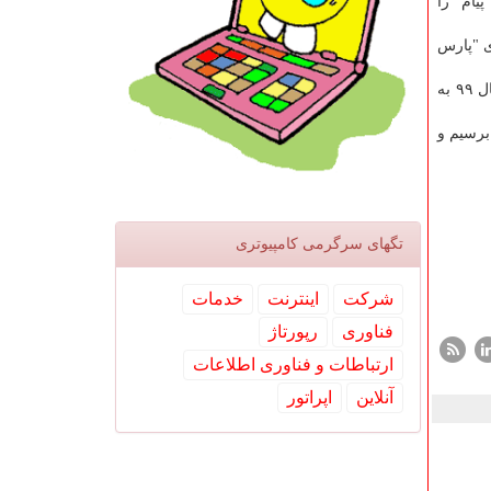
پیام" را
 "پارس
به گفته مدیر آزمایشگاه سازگاری الكترومغناطیسی، در چارچوب برنامه گسترش و توسعه پژوهشگاه فضایی ایران، كشورمان تا آخر سال ۹۹ به
 داد و اظهار داشت: برای آزمایشگاه آكوستیك برنامه داریم كه به حد نصاب ۳۰۰ متر برسیم و
تگهای سرگرمی كامپیوتری
شركت
اینترنت
خدمات
فناوری
رپورتاژ
ارتباطات و فناوری اطلاعات
آنلاین
اپراتور