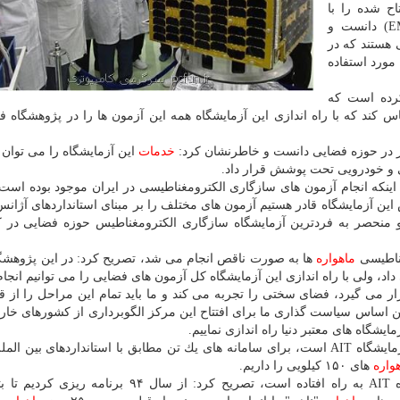
اح شده را با
عنوان آزمایشگاه مرجع سازگاری الكترومغناطیسی (EMC) دانست و
هستند كه در
مورد استفاده
كرده است كه
۱ نوع مختلف آزمون را پاس كند كه با راه اندازی این آزمایشگاه همه این آزمون ها را در پژوهشگاه
 در حوزه فضایی دانست و خاطرنشان كرد:
خدمات
این آزمایشگاه را می توان 
 و خودرویی تحت پوشش قرار داد.
ن با اشاره به اینكه انجام آزمون های سازگاری الكترومغناطیسی در ایران موجود بوده اس
 این آزمایشگاه قادر هستیم آزمون های مختلف را بر مبنای استانداردهای آژان
ن و منحصر به فردترین آزمایشگاه سازگاری الكترومغناطیس حوزه فضایی در 
غناطیسی
ماهواره
ها به صورت ناقص انجام می شد، تصریح كرد: در این پژوهشگ
، ولی با راه اندازی این آزمایشگاه كل آزمون های فضایی را می توانیم انجام
ر می گیرد، فضای سختی را تجربه می كند و ما باید تمام این مراحل را از ق
ن اساس سیاست گذاری ما برای افتتاح این مركز الگوبرداری از كشورهای خار
غائبی افزود: با راه اندازی آزمایشگاه EMC كه جزئی از آزمایشگاه AIT است، برای سامانه های یك تن مطابق با استانداردهای ب
واره
های ۱۵۰ كیلویی را داریم.
وی با تاكید بر اینكه از سال ۱۳۹۲ فاز نخست آزمایشگاه AIT به راه افتاده است، تصریح كرد: از سال ۹۴