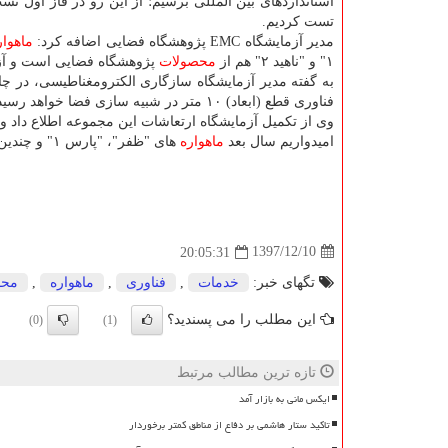
استانداردهای بین المللی برسیم؛ از این رو در فاز اول ت
تست كردیم.
مدیر آزمایشگاه EMC پژوهشگاه فضایی اضافه كرد:
ماهوار
۱" و "ناهید ۲" هم از
محصولات
پژوهشگاه فضایی است و آزمو
فناوری قطع (ابعاد) ۱۰ متر در شبیه سازی فضا خواهد رسید.
امیدواریم سال بعد
ماهواره
های "ظفر"، "پارس ۱" و چندین
1397/12/10
20:05:31
تگهای خبر:
خدمات
,
فناوری
,
ماهواره
,
محص
این مطلب را می پسندید؟
(0)
(1)
تازه ترین مطالب مرتبط
ایکس مانی به بازار آمد
تاکید ستار هاشمی بر دفاع از مناطق کمتر برخوردار