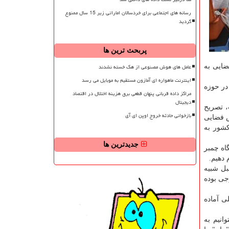
رسانه های اجتماعی برای خردسالان اماراتی زیر 15 سال ممنوع
گردید
پربحث ترین ها
عامل های هوش مصنوعی از هک خسته نشدند
 فضایی به
اینترنت ماهواره ای آمازون مستقیم به موبایل می رسد
در حوزه
مراکز داده قربانی پنهان قطعی برق هزینه اختلال در اقتصاد
دیجیتال
ت، تصریح
بازخوانی حادثه خروج اوپن ای آی
س فضایی
كشور به
جدیدترین ها
اه چمبر
 دهیم.
بل شبیه
جی بوده
ین المللی آماده
 برنامه ریزی كردیم تا بتوانیم به