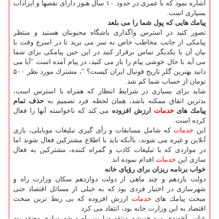
اشاره نمود كه با عمری در حدود ۱۰ سال هنوز دارای نقصها و ایرادات
بسیاری است.
پیامك هایی كه پول شما را می بلعد
تصور كنید در استرس واگذاری باشگاه محبوبتان هستید و منتظر
پیامكی از جانب مخاطب خاص به سر می برید تا در اسرع وقت با
بیان آن با یكدیگر تماس برقرار كنید در این حین پیامكی برای شما
می آید با حال خوشی پیام را باز می كنید، در پیام آمده است "آیا می
دانید بهترین گلر تاریخ فوتبال ایران كیست؟ "، مشترك مورد نظر ۵۰۰
تومان از حساب شما كم شد.
شاید برای بسیاری در شرایط انتظار كه همراه با استرس است،
بدترین اتفاق ممكنه باشد، همان لحظه فرد تصمیم به
حذف تمام
پیامك های
خدمات
ارزش افزوده
می كند كه ناخواسته آنها را فعال
كرده است.
این
خدمات
كه شامل مسابقات و رأی گیری تبلیغات موبایلی، بازی
آنلاین و غیره می شوند، باآنكه باید با اطلاع مشتركین فعال شوند اما
در مواردی كه با تبلیغات كاذب و گمراه كننده، مشتركین به فعال
سازی این
خدمات
اقدام نموده اند.
خواب برنامه ریزان برای رؤیای خانه
دولت یازدهم و چند ماهی از دولت دوازدهم سكان وزارت راه و
شهرسازی در اختیار فردی بود كه به خیلی از مسائل اقتصاد حتی
مبحث پیامك های
خدمات
ارزش افزوده كه بی ربط ترین مبحث
اقتصاد به این وزارت خانه بود، انتقاد می كرد.
عباس آخوندی مرد همیشه منتقد وزارت راه و شهرسازی معتقد بود