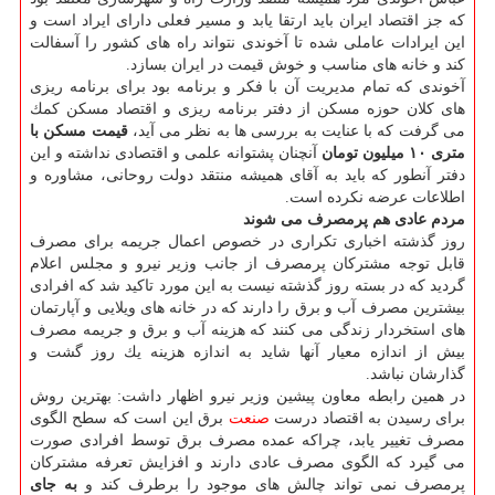
كه جز اقتصاد ایران باید ارتقا یابد و مسیر فعلی دارای ایراد است و
این ایرادات عاملی شده تا آخوندی نتواند راه های كشور را آسفالت
كند و خانه های مناسب و خوش قیمت در ایران بسازد.
آخوندی كه تمام مدیریت آن با فكر و برنامه بود برای برنامه ریزی
های كلان حوزه مسكن از دفتر برنامه ریزی و اقتصاد مسكن كمك
می گرفت كه با عنایت به بررسی ها به نظر می آید،
قیمت مسكن با
متری ۱۰ میلیون تومان
آنچنان پشتوانه علمی و اقتصادی نداشته و این
دفتر آنطور كه باید به آقای همیشه منتقد دولت روحانی، مشاوره و
اطلاعات عرضه نكرده است.
مردم عادی هم پرمصرف می شوند
روز گذشته اخباری تكراری در خصوص اعمال جریمه برای مصرف
قابل توجه مشتركان پرمصرف از جانب وزیر نیرو و مجلس اعلام
گردید كه در بسته روز گذشته نیست به این مورد تاكید شد كه افرادی
بیشترین مصرف آب و برق را دارند كه در خانه های ویلایی و آپارتمان
های استخردار زندگی می كنند كه هزینه آب و برق و جریمه مصرف
بیش از اندازه معیار آنها شاید به اندازه هزینه یك روز گشت و
گذارشان نباشد.
در همین رابطه معاون پیشین وزیر نیرو اظهار داشت: بهترین روش
برای رسیدن به اقتصاد درست
صنعت
برق این است كه سطح الگوی
مصرف تغییر یابد، چراكه عمده مصرف برق توسط افرادی صورت
می گیرد كه الگوی مصرف عادی دارند و افزایش تعرفه مشتركان
پرمصرف نمی تواند چالش های موجود را برطرف كند و
به جای