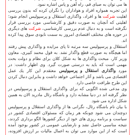
ها می توان به صبای قم، راه آهن و پاس اشاره نمود.
این تجربه همواره افراد و هواداران را نگران كرده كه بدون بررسی
اهلیت
شركت
ها و افراد، واگذاری استقلال و پرسپولیس انجام شود؛
اهلیتی كه آنچنان به صورت دقیق و كارشناسی مورد بررسی قرار
نگرفته است و به دنبال عدم بررسی كارشناسی،
شركت
های دیگری
در حوزه های مختلف اقتصادی امروز به سمت نابودی سوق پیدا كرده
اند.
استقلال و پرسپولیس سه مرتبه تا پای مزایده و واگذاری پیش رفتند
اما هیچگاه به صورت قطع واگذار نشد. به قول محمد كبیری، معاون
وزیر كار، مبحث واگذاری ها به شكل كلان برای نظام و دولت بحث
مهمی است كه باید به درستی صورت گیرد. وی اظهار داشت: در
مورد
واگذاری استقلال و پرسپولیس
معتقدم این كار یك عمل
اقتصادی می باشد و آثار اجتماعی خواهد داشت و بنابراین دنبال كردن
این طرح ظرافت خاصی دارد.
وی مدعی شده الگویی كه برای واگذاری استقلال و پرسپولیس در
نظر گرفته اند در دنیا مشابه دارد و باشگاه رئال مادرید الان به همین
شكل اداره می شود.
با بیان نام باشگاه رئال، نگرانی ها از واگذاری استقلال و پرسپولیس
دوچندان می شود چونكه هر زمان كه مسئولان اقتصادی كشور در
سیاست و برنامه ریزی های خود از دیگر كشورها الگو برداری كردند،
نتیجه مناسبی حاصل نشد و نارضایتی عمومی در كشور بوجود آمده
است كه از این موارد می توان به اعمال مالیات بر ارزش افزوده،