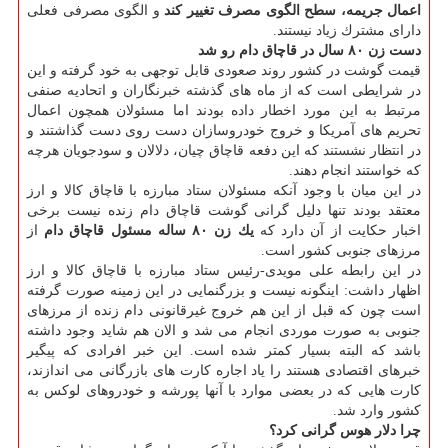
اعمال جریمه، سطح الگوی مصرف تغییر كند
و الگوی مصرفی فعلی
دارای مشترك زیاد نیستند.
دست زن ۸۰ سال در قاچاق دام رو شد
قیمت گوشت در كشور روند صعودی قابل توجهی به خود گرفته و این
در شرایطی است كه از ماه های گذشته خبرنگاران و اتحادیه صنفی
مرتبط به این مورد اخطار داده بودند اما مسئولان همچون اعمال
تحریم های آمریكا و خروج خودروسازان دست روی دست گذاشتند و
در انتظار نشستند كه این دفعه قاچاق چیان، دلالان و سودجویان هرچه
كه خواستند انجام دهند.
در این میان با وجود آنكه مسئولان ستاد مبارزه با قاچاق كالا و ارز
معتقد بودند تنها دلیل گرانی گوشت قاچاق دام زنده نیست برخی
اخبار حكایت از آن دارد كه
یك زن ۸۰ ساله مسئول قاچاق دام
از
مرزهای جنوبی كشور است.
در این رابطه علی مویدی-رئیس ستاد مبارزه با قاچاق كالا و ارز
اظهار داشت: اینگونه نیست و بزرگنمایی در این زمینه صورت گرفته
است چون كه قبل از این هم خروج غیرقانونی دام زنده از مرزهای
جنوبی به صورت موردی انجام می شد و الان هم شاید وجود داشته
باشد كه البته بسیار كمتر شده است. این خبر افرادی كه پیگیر
خبرهای اقتصادی هستند را یاد اجاره كارت های بازرگانی می اندازند،
كارت هایی كه در بعضی موارد با آنها پورشه و خودروهای لوكس به
كشور وارد شد.
چرا دلار هوس گرانی كرد؟