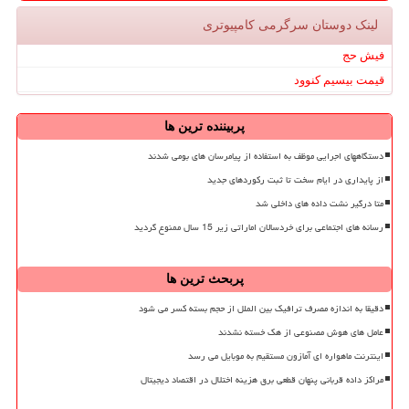
لینک دوستان سرگرمی كامپیوتری
فیش حج
قیمت بیسیم کنوود
پربیننده ترین ها
دستگاههای اجرایی موظف به استفاده از پیامرسان های بومی شدند
از پایداری در ایام سخت تا ثبت رکوردهای جدید
متا درگیر نشت داده های داخلی شد
رسانه های اجتماعی برای خردسالان اماراتی زیر 15 سال ممنوع گردید
پربحث ترین ها
دقیقا به اندازه مصرف ترافیک بین الملل از حجم بسته کسر می شود
عامل های هوش مصنوعی از هک خسته نشدند
اینترنت ماهواره ای آمازون مستقیم به موبایل می رسد
مراکز داده قربانی پنهان قطعی برق هزینه اختلال در اقتصاد دیجیتال