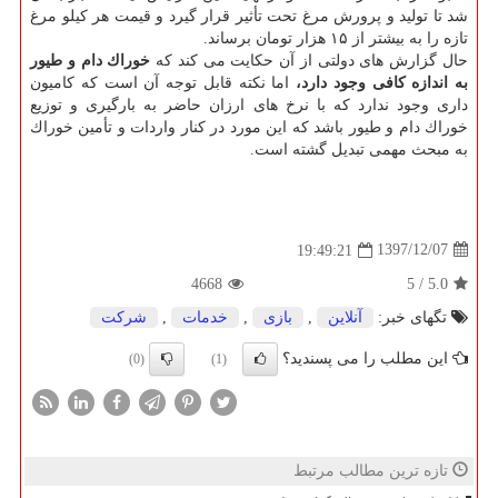
شد تا تولید و پرورش مرغ تحت تأثیر قرار گیرد و قیمت هر كیلو مرغ
تازه را به بیشتر از ۱۵ هزار تومان برساند.
حال گزارش های دولتی از آن حكایت می كند كه
خوراك دام و طیور
به اندازه كافی وجود دارد،
اما نكته قابل توجه آن است كه كامیون
داری وجود ندارد كه با نرخ های ارزان حاضر به بارگیری و توزیع
خوراك دام و طیور باشد كه این مورد در كنار واردات و تأمین خوراك
به مبحث مهمی تبدیل گشته است.
1397/12/07
19:49:21
4668
5
/
5.0
تگهای خبر:
آنلاین
,
بازی
,
خدمات
,
شركت
این مطلب را می پسندید؟
(0)
(1)
تازه ترین مطالب مرتبط