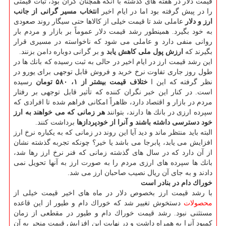
قیمت دلار در هفته های گذشته با آنكه همچنان گران بود، ثبات قیمتی
را در پیش گرفته بود اما در ایام اخیر
انتخاب مسیر گرانی از جانب
ارز و دلار
عاملی شد تا قیمت خیلی از كالاها حتی سیگار روند صعودی
به خود بگیرد. همینطور رشد قیمت دلار عموماً بر بازار و مردم بار
روانی منفی دارد و عاملی می شود كه ناخواسته در مسیری قرار
بگیرند كه
ارزش پول ملی كاهش یابد
و بر گرانی دوباره دامن بزنند.
این رشد قیمت ارز در ایام اخیر در حالی به ثبت رسیده كه بانك ها در
طول روز جاری تفاوت نرخ خرید و فروش قابل توجهی برای یورو در
نظر گرفته كه این ا
ختلاف قیمت بیشتر از ۱، ۵۸۰ تومان
رسیده
است. در كنار این خبر نگران كننده كه تأثیر قابل توجهی بر رفتار
مردم در بازار و اقتصاد دارد، ظاهراً امكانی فراهم شده تا افرادی كه
سپرده ارزی در بانك ها دارند، بتوانند
هر زمانی كه می خواهند به ارز
خود دسترسی داشته باشند و آنرا از خودپردازها
برداشت كنند.
البته باید منتظر ماند و دید آیا این روند در زمانی كه به یكباره نرخ ارز
افزایش می یابد، پابرجا می باشد یا خیر؟ چونكه تجربه گذشته نشان
از آن دارد كه در سال های گذشته زمانی كه فنر نرخ ارز رها شد،
بانك ها سپرده های ارزی مردم را به صورت ارز به آنها تحویل نمی
دادند و به جای آن ریال نصیب صاحبان ارز می شد.
خوراك دام در بنادر است
با رشد قیمت ارز بخصوص دلار در ماه های اخیر قیمت خیلی از
محصولات
دستخوش تغییر شد كه خوراك دام و طیور از این قاعده
مستثنی نبود. رشد قیمت خوراك دام و طیور در مقطعی از زمان
كمبود آنرا به همراه داشت و در نهایت این افزایش قیمت منجر به آن