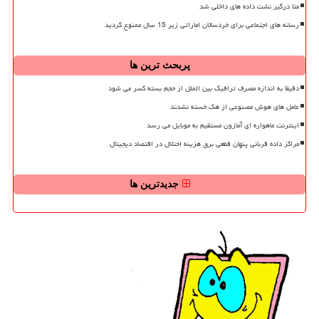
متا درگیر نشت داده های داخلی شد
رسانه های اجتماعی برای خردسالان اماراتی زیر 15 سال ممنوع گردید
پربحث ترین ها
دقیقا به اندازه مصرف ترافیک بین الملل از حجم بسته کسر می شود
عامل های هوش مصنوعی از هک خسته نشدند
اینترنت ماهواره ای آمازون مستقیم به موبایل می رسد
مراکز داده قربانی پنهان قطعی برق هزینه اختلال در اقتصاد دیجیتال
جدیدترین ها