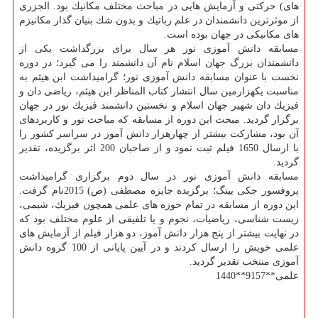
های) حركتی و آزمایش هایی در مباحث مختلف مكانیك بود. الجزری
از موثرترین دانشمندان در علم رباتیك و بدون شك بنیان گذار مكانیزم
های مكانیكی در جهان بوده است.
مسابقه دانش آموزی نور هر سال برای بزرگداشت یكی از
دانشمندان بزرگ جهان اسلام نام آن دانشمند را می گیرد؛ در دوره
نخست با عنوان مسابقه دانش آموزی نور؛ گرامیداشت ابن هیثم به
مناسبت یكهزارمین سال انتشار كتاب المناظر ابن هیثم، ریاضی دان و
فیزیك دان شهیر جهان اسلام و نخستین دانشمند فیزیك نور در جهان
برگزار گردید. مبحث این دوره از مسابقه كه مباحث نور و كاربردهای
آن بود، مشاركت بیشتر از چهارهزار دانش آموز در سراسر كشور را
با ارسال 1650 فیلم ثبت نمود و از صاحبان 200 اثر برگزیده، تقدیر
گردید.
مسابقه دانش آموزی نور در سال دوم برگزاری گرامیداشت
پروفسور جكی یینگ؛ برگزیده جایزه مصطفی (ص) 2015نام گرفت.
این دوره از مسابقه در تمام حوزه های علمی همچون فیزیك، شیمی،
زیست شناسی، ریاضیات، نجوم و یا تلفیقی از علوم مختلف بود كه
در نهایت بیشتر از پنج هزار دانش آموز، دو هزار فیلم از آزمایش های
علمی خویش را ارسال كردند و در آیین پایانی از 100 گروه دانش
آموزی منتخب تقدیر گردید.
علمی**9157**1440