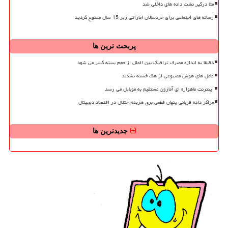
متا درگیر نشت داده های داخلی شد
رسانه های اجتماعی برای خردسالان اماراتی زیر 15 سال ممنوع گردید
پربحث ترین ها
دقیقا به اندازه مصرف ترافیک بین الملل از حجم بسته کسر می شود
عامل های هوش مصنوعی از هک خسته نشدند
اینترنت ماهواره ای آمازون مستقیم به موبایل می رسد
مراکز داده قربانی پنهان قطعی برق هزینه اختلال در اقتصاد دیجیتال
جدیدترین ها