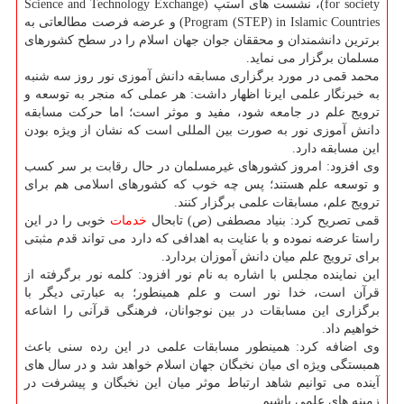
for society)، نشست های استپ (Science and Technology Exchange
Program (STEP) in Islamic Countries) و عرضه فرصت مطالعاتی به
برترین دانشمندان و محققان جوان جهان اسلام را در سطح كشورهای
مسلمان برگزار می نماید.
محمد قمی در مورد برگزاری مسابقه دانش آموزی نور روز سه شنبه
به خبرنگار علمی ایرنا اظهار داشت: هر عملی كه منجر به توسعه و
ترویج علم در جامعه شود، مفید و موثر است؛ اما حركت مسابقه
دانش آموزی نور به صورت بین المللی است كه نشان از ویژه بودن
این مسابقه دارد.
وی افزود: امروز كشورهای غیرمسلمان در حال رقابت بر سر كسب
و توسعه علم هستند؛ پس چه خوب كه كشورهای اسلامی هم برای
ترویج علم، مسابقات علمی برگزار كنند.
قمی تصریح كرد: بنیاد مصطفی (ص) تابحال
خدمات
خوبی را در این
راستا عرضه نموده و با عنایت به اهدافی كه دارد می تواند قدم مثبتی
برای ترویج علم میان دانش آموزان بردارد.
این نماینده مجلس با اشاره به نام نور افزود: كلمه نور برگرفته از
قرآن است، خدا نور است و علم همینطور؛ به عبارتی دیگر با
برگزاری این مسابقات در بین نوجوانان، فرهنگی قرآنی را اشاعه
خواهیم داد.
وی اضافه كرد: همینطور مسابقات علمی در این رده سنی باعث
همبستگی ویژه ای میان نخبگان جهان اسلام خواهد شد و در سال های
آینده می توانیم شاهد ارتباط موثر میان این نخبگان و پیشرفت در
زمینه های علمی باشیم.