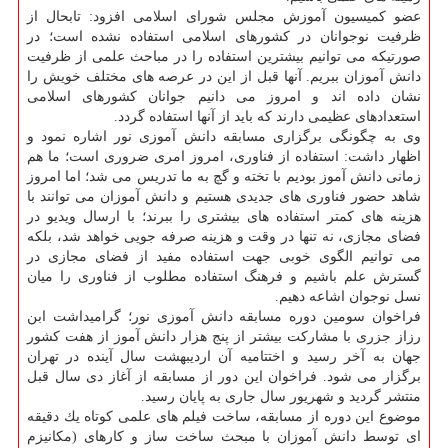
عضو كمیسیون آموزش مجلس شورای اسلامی افزود: تابحال از
ظرفیت نوجوانان در كشورهای اسلامی استفاده نشده است؛ در
صورتیكه می توانیم بیشترین استفاده را در مباحث علمی از ظرفیت
دانش آموزان ببریم. آنها قبل از این در عرصه های مختلف خویش را
نشان داده اند و امروز می دانیم جوانان كشورهای اسلامی
استعدادهای عظیمی دارند كه باید از آنها استفاده گردد.
وی به چگونگی برگزاری مسابقه دانش آموزی نور اشاره نمود و
اظهار داشت: استفاده از فناوری، امروز امری ضروری است؛ ما هم
زمانی دانش آموز بودیم با تخته و گچ به ما تدریس می شد؛ اما امروز
شاهد حضور فناوری های جدیدی هستیم و دانش آموزان می توانند با
هزینه های كمتر استفاده های بیشتری را ببرند؛ با ارسال ویدیو در
فضای مجازی، نه تنها در وقت و هزینه صرفه جویی خواهد شد، بلكه
می توانیم الگوی خوبی جهت استفاده مفید از فضای مجازی در
گسترش علم باشیم و فرهنگ استفاده مطلوب از فناوری را میان
نسل نوجوان اشاعه دهیم.
فراخوان سومین دوره مسابقه دانش آموزی نور؛ گرامیداشت ابن
رزاز جزری با مشاركت بیشتر از پنج هزار دانش آموز از هفت كشور
جهان به آخر رسید و اختتامیه آن اردیبهشت سال آینده در تهران
برگزار می شود. فراخوان این دور از مسابقه از آغاز دی سال قبل
منتشر گردید و شهریور سال جاری به پایان رسید.
موضوع این دوره از مسابقه، ساخت فیلم های علمی كوتاه یك دقیقه
ای توسط دانش آموزان با مبحث ساخت ساز و كارهای (مكانیزم