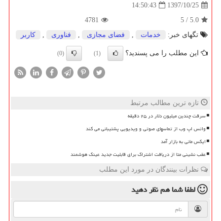
1397/10/25
14:50:43
4781
5
/
5.0
تگهای خبر:
خدمات
,
فضای مجازی
,
فناوری
,
كاربر
این مطلب را می پسندید؟
(0)
(1)
تازه ترین مطالب مرتبط
سرقت چندین میلیون دلار در ۲۵ دقیقه
واتس اپ وب از تماسهای صوتی و ویدیویی پشتیبانی می کند
ایکس مانی به بازار آمد
عقب نشینی متا از دریافت اشتراک برای قابلیت جدید عینک هوشمند
نظرات بینندگان در مورد این مطلب
لطفا شما هم
نظر دهید