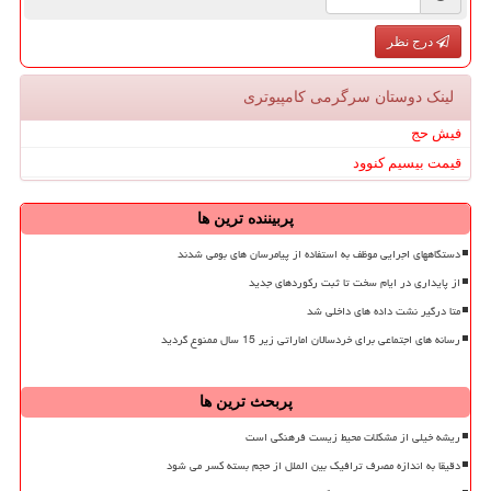
درج نظر
لینک دوستان سرگرمی كامپیوتری
فیش حج
قیمت بیسیم کنوود
پربیننده ترین ها
دستگاههای اجرایی موظف به استفاده از پیامرسان های بومی شدند
از پایداری در ایام سخت تا ثبت رکوردهای جدید
متا درگیر نشت داده های داخلی شد
رسانه های اجتماعی برای خردسالان اماراتی زیر 15 سال ممنوع گردید
پربحث ترین ها
ریشه خیلی از مشکلات محیط زیست فرهنگی است
دقیقا به اندازه مصرف ترافیک بین الملل از حجم بسته کسر می شود