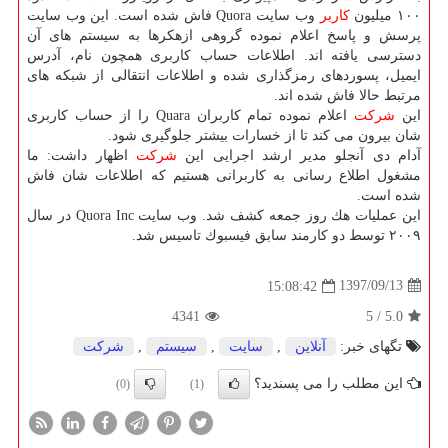
۱۰۰ میلیون
كاربر
وب سایت Quora فاش شده است. این وب سایت
پرسش و پاسخ اعلام نموده گروهی ازهكرها به سیستم های آن
دسترسی یافته اند. اطلاعات حساب كاربری همچون نام، آدرس
ایمیل، پسوردهای رمزگذاری شده و اطلاعات انتقالی از شبكه های
مرتبط حالا فاش شده اند.
این
شركت
اعلام نموده تمام كاربران Quara را از حساب كاربری
شان بیرون می كند تا از خسارات بیشتر جلوگیری شود.
آدام دی آنجلو مدیر ارشد اجرایی این
شركت
اظهار داشت: ما
مشغول اطلاع رسانی به كاربرانی هستیم كه اطلاعات شان فاش
شده است.
این عملیات هك روز جمعه كشف شد. وب سایت Quora Inc در سال
۲۰۰۹ توسط دو كارمند سابق فیسبوك تاسیس شد.
1397/09/13
15:08:42
4341
5
/
5.0
تگهای خبر:
آنلاین
,
سایت
,
سیستم
,
شركت
این مطلب را می پسندید؟
(0)
(1)