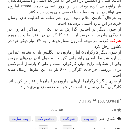
ایتالیا، آلمان و انگلیس در اعتراض به شرایط ایمنی و دستمزدهایشان
باز راهپیمایی كرده بودند. در این روز اعضای خدمت Prime آمازون
می توانند دراین وب سایت با تخفیف های ویژه خرید كنند.
به هرحال آمازون اعلام نموده این اعتراضات به فعالیت های ارسال
خرید در این قاره آسیبی نرسانده است.
از سوی دیگر بر اساس گزارش ها در یكی از مراكز آمازون در
نزدیكی مادرید ۹۰ درصد از ۱۸۰۰ كارگر آن در اعتراضات دو روزه
شركت
كردند. در نتیجه آمازون سفارش ها را به ۲۲ انبار دیگر خود در
كشور ارجاع كرد.
از سوی دیگر كارگران ۵ انبار آمازون در انگلیس باز به نشانه اعتراض
درباره شرایط ایمنی راهپیمایی كردند. به قول آنان دردهای مزمن
یكی از شكایات رایج میان كارگران است و طی ۳ پارسال آمبولانس
برای بررسی جراحات كارگران ۶۰۰ بار به این انبارها ارسال شده
است.
از سوی دیگر كارگران انبارهای آمازون در آلمان باز اعتراض كرده اند.
كارگران آلمانی سال ها است در خواست دستمزد بهتری دارند.
1397/09/04
17:31:29
5357
5
/
5.0
تگهای خبر:
سایت
,
شركت
,
محصولات
,
وب سایت