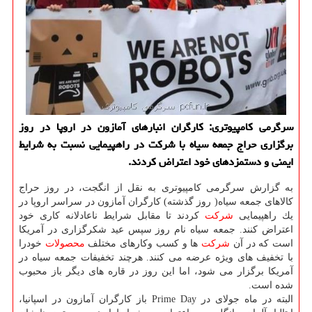
سرگرمی كامپیوتری: كارگران انبارهای آمازون در اروپا در روز
برگزاری حراج جمعه سیاه با شركت در راهپیمایی نسبت به شرایط
ایمنی و دستمزدهای خود اعتراض كردند.
به گزارش سرگرمی كامپیوتری به نقل از انگجت، در روز حراج
كالاهای جمعه سیاه( روز گذشته) كارگران آمازون در سراسر اروپا در
یك راهپیمایی
شركت
كردند تا مقابل شرایط ناعادلانه كاری خود
اعتراض كنند. جمعه سیاه نام روز سپس عید شكرگزاری در آمریكا
است كه در آن
شركت
ها و كسب وكارهای مختلف
محصولات
خودرا
با تخفیف های ویژه عرضه می كنند. هرچند تخفیفات جمعه سیاه در
آمریكا برگزار می شود، اما این روز در قاره های دیگر باز محبوب
شده است.
البته در ماه جولای در Prime Day باز كارگران آمازون در اسپانیا،