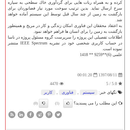
كرده و به همراه ربات هایی برای گردآوری خاك سطحی به سیاره
سرخ ارسال نماید. بدین ترتیب سوخت مورد نیاز فضانوردان برای
بازگشت به زمین از چند سال قبل توسط این سیستم آماده خواهد
شد.
به اعتقاد محققان این فناوری امكان زندگی و كار در مریخ و همینطور
بازگشت به زمین را برای انسان ها فراهم خواهد نمود.
اطلاعات تفصیلی این پروژه را سرپرست گروه مسئول پروژه در ناسا
در حساب كاربری شخصی خود در نشریه IEEE Spectrum منتشر
نموده است.
علمی (6)**9259 ** 1418
1397/08/11
00:01:20
4470
5
/
5.0
تگهای خبر:
سیستم
,
فناوری
,
كاربر
این مطلب را می پسندید؟
(0)
(1)