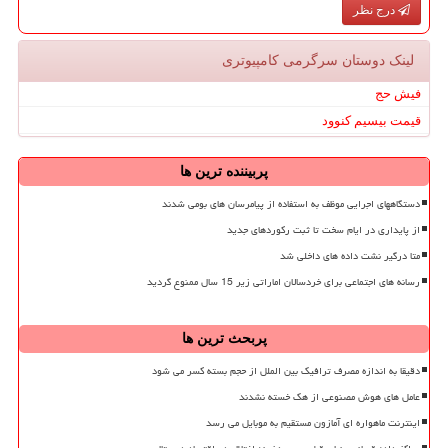
درج نظر
لینک دوستان سرگرمی كامپیوتری
فیش حج
قیمت بیسیم کنوود
پربیننده ترین ها
دستگاههای اجرایی موظف به استفاده از پیامرسان های بومی شدند
از پایداری در ایام سخت تا ثبت رکوردهای جدید
متا درگیر نشت داده های داخلی شد
رسانه های اجتماعی برای خردسالان اماراتی زیر 15 سال ممنوع گردید
پربحث ترین ها
دقیقا به اندازه مصرف ترافیک بین الملل از حجم بسته کسر می شود
عامل های هوش مصنوعی از هک خسته نشدند
اینترنت ماهواره ای آمازون مستقیم به موبایل می رسد