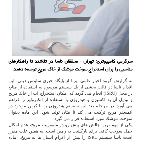
سرگرمی كامپیوتری: تهران - محققان ناسا در تلاشند تا راهكارهای
مناسبی را برای استخراج سوخت موشك از خاك مریخ توسعه دهند.
به گزارش گروه اخبار علمی ایرنا از پایگاه خبری ساینس دیلی، این
اقدام ناسا در قالب بخشی از یك سیستم موسوم به استفاده از منابع
در محل (ISRU) انجام می گردد كه امكان استخراج آب از خاك مریخ
و تبدیل آن به اكسیژن و هیدروژن با استفاده از الكترولیز را فراهم
می آورد. در مرحله بعد این سیستم هیدروژن را با كربن موجود در
اتمسفر مریخ تركیب می كند تا متان تولید شود. این ماده بعنوان
سوخت موشك مورد استفاده قرار می گیرد.
یكی از مهم ترین چالش های پیش رو در ماموریت مریخ، عدم امكان
حمل سوخت كافی برای بازگشت به زمین است. به همین علت مقرر
است ناسا سیستم ISRU را پیش از اعزام انسان ها به مریخ، آماده