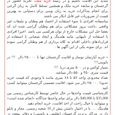
تمدید این اقامت باشیم و در زمینه
خرید ملک
، تجربه حضور در
گرجستان و سابقه خرید ملک و همچنین تسلط کامل به زبان گرجی
برای انجام مذاکرات خرید به زبان بومی برای دستیابی به بهترین
قیمت از ضروریات غیر قابل انکار می باشند.
متاسفانه افرادی با سوء استفاده از اعتماد هم وطنان و تبلیغات غیر
واقعی ،باعث بروز مشکلاتی برای هم وطنان گرامی شده اند که
بعضا حل این مشکلات خارج از توان هرکسی می باشد. اخیرا افرادی
با استفاده از نامهایی مانند هلدینگ و ایجاد شعباتی با استفاده از
قراردادهای داخلی اقدام به کلاه برداری از هم وطنان گرامی نموده
اند. برای نمونه یکی از این آگهی ها :
» خرید آپارتمان نوساز و اقامت گرجستان تنها با ۲۵.۰۰۰ دلار !!! در
باتومی!!!
بسیار لوکس و در ۵۰۰ متری دریا !!!
قیمت متری ۴۵۰ و ۵۵۰ دلار میباشد.
تعداد محدودی واحد ۵۲ تا ۶۸ متری مانده با وجودی که قیمت خرید
حدودا ۲۵.۰۰۰ دلار می شود، اقامت تضمینی گرجستان میتوانید کسب
کنید.
کارشناسی قیمت واحدها در حال حاضر توسط کارشناس رسمی بین
35,000$ تا 40,000$ دلار برای تمام واحدها جداگانه «انجام شده است»
و میتوانید با خیال راحت از اخذ اقامت، خرید انجام دهید.
هلدینگ ..... با در اختیار داشتن بیش از 10 شعبه رسمی، مجاز و تابلو
دار در مراکز پرتردد گرجستان (تفلیس و باتومی) و دفاتر متعدد در