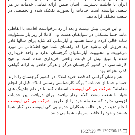
ایران با قابلیت دسترسی آسان ضمن ارائه تمامی خدمات در هر
شعبه، توانسته است خدمات را بصورت تفکیک شده و تخصصی در
شعب مختلف ارائه دهد.
و این فریبی بیش نیست و بعد از رد درخواست اقامت با الفاظی
مانند حتما مشکلی در سوابقتان هست و... کاملا از زیر بار مسئولیت
شانه خالی کرده و شما هستید و آپارتمانی که شاید برای سالها قادر
به فروش آن نباشید چرا که راهنمای شما هیچ اطلاعاتی در مورد
مرغوبیت و محبوبیت آپارتمانهای گرجستان ندارد و واحد خریداری
شده با مبلغ بیش از قیمت واقعی خریداری شده است و هیچ
کارشناسی در کشور گرجستان هرگز و هرگز حاضر به ارائه گواهی
کذب نخواهد بود.
هم وطنان گرامی که قصد خرید املاک در کشور گرجستان را دارند
حتما و حتما از خدمات " برگه كارشناسي رسمي املاك قبل از انجام
معامله"
شرکت پی کی اینوست
استفاده کنند تا در دام هلدینگ های
شیاد با شعب متعدد کلاه بردار نیافتند. برای دریافت این خدمات
لزومی ندارد که معامله خود را از طریق
شرکت پی کی اینوست
انجام دهید، در هر حالت همکاران خدوم پی کی اینوست در کنار شما
هستند و خود را حافظ سرمایه شما می دانند.
1397/06/15
16:27:29