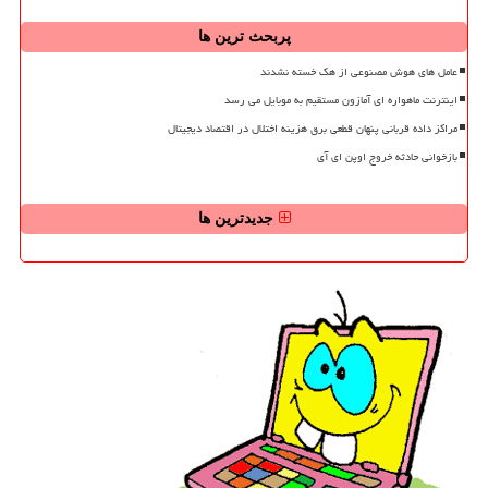
پربحث ترین ها
عامل های هوش مصنوعی از هک خسته نشدند
اینترنت ماهواره ای آمازون مستقیم به موبایل می رسد
مراکز داده قربانی پنهان قطعی برق هزینه اختلال در اقتصاد دیجیتال
بازخوانی حادثه خروج اوپن ای آی
جدیدترین ها