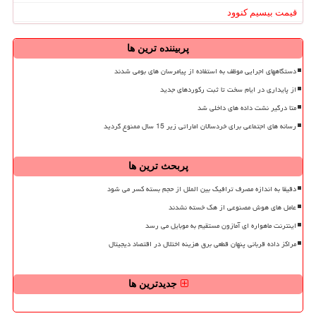
قیمت بیسیم کنوود
پربیننده ترین ها
دستگاههای اجرایی موظف به استفاده از پیامرسان های بومی شدند
از پایداری در ایام سخت تا ثبت رکوردهای جدید
متا درگیر نشت داده های داخلی شد
رسانه های اجتماعی برای خردسالان اماراتی زیر 15 سال ممنوع گردید
پربحث ترین ها
دقیقا به اندازه مصرف ترافیک بین الملل از حجم بسته کسر می شود
عامل های هوش مصنوعی از هک خسته نشدند
اینترنت ماهواره ای آمازون مستقیم به موبایل می رسد
مراکز داده قربانی پنهان قطعی برق هزینه اختلال در اقتصاد دیجیتال
جدیدترین ها