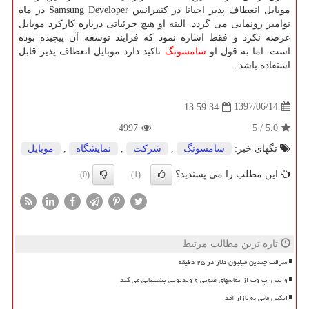
موبایل انعطاف پذیر احیانا در كنفرانس Samsung Developer در ماه
نوامبر رونمایی می گردد. البته او هیچ جزئیاتی درباره كاركرد موبایل
عرضه نكرد و فقط اشاره نمود كه فرایند توسعه آن پیچیده بوده
است. اما به قول او
سامسونگ
تاكید دارد موبایل انعطاف پذیر قابل
استفاده باشد.
1397/06/14
13:59:34
4997
5
/
5.0
تگهای خبر:
سامسونگ
,
شركت
,
نمایشگاه
,
موبایل
این مطلب را می پسندید؟
(0)
(1)
تازه ترین مطالب مرتبط
سرقت چندین میلیون دلار در ۲۵ دقیقه
واتس اپ وب از تماسهای صوتی و ویدیویی پشتیبانی می کند
ایکس مانی به بازار آمد