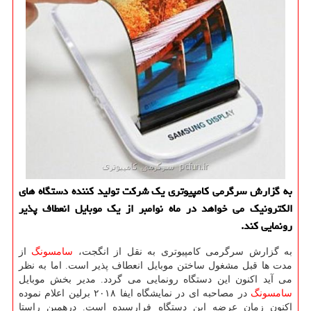
به گزارش سرگرمی كامپیوتری یك شركت تولید كننده دستگاه های
الكترونیك می خواهد در ماه نوامبر از یك موبایل انعطاف پذیر
رونمایی كند.
به گزارش سرگرمی كامپیوتری به نقل از انگجت،
سامسونگ
از
مدت ها قبل مشغول ساختن موبایل انعطاف پذیر است. اما به نظر
می آید اكنون این دستگاه رونمایی می گردد. مدیر بخش موبایل
سامسونگ
در مصاحبه ای در نمایشگاه ایفا ۲۰۱۸ برلین اعلام نموده
اكنون زمان عرضه این دستگاه فرارسیده است. درهمین راستا