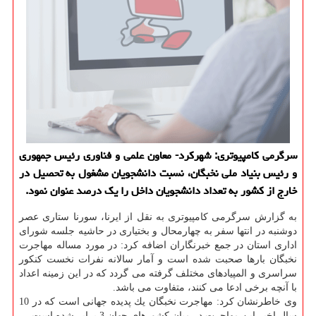
سرگرمی كامپیوتری: شهركرد- معاون علمی و فناوری رئیس جمهوری
و رئیس بنیاد ملی نخبگان، نسبت دانشجویان مشغول به تحصیل در
خارج از كشور به تعداد دانشجویان داخل را یك درصد عنوان نمود.
به گزارش سرگرمی كامپیوتری به نقل از ایرنا، سورنا ستاری عصر
دوشنبه در انتها سفر به چهارمحال و بختیاری در حاشیه جلسه شورای
اداری استان در جمع خبرنگاران اضافه كرد: در مورد مساله مهاجرت
نخبگان بارها صحبت شده است و آمار سالانه نفرات نخست كنكور
سراسری و المپیادهای مختلف گرفته می گردد كه در این زمینه اعداد
با آنچه برخی ادعا می كنند، متفاوت می باشد.
وی خاطرنشان كرد: مهاجرت نخبگان یك پدیده جهانی است كه در 10
سال اخیر این مهاجرت در میان كشورهای جهان 3 برابر شده است.