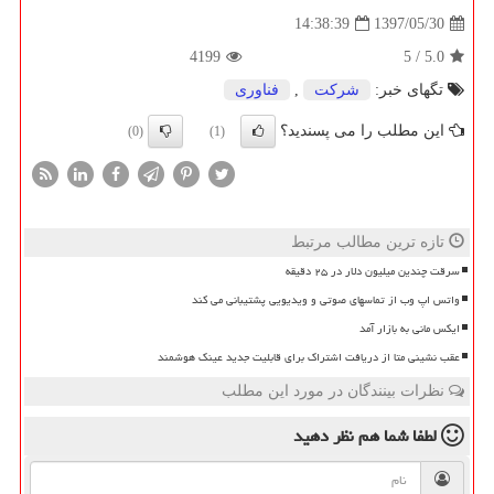
1397/05/30
14:38:39
4199
5
/
5.0
تگهای خبر:
شركت
,
فناوری
این مطلب را می پسندید؟
(0)
(1)
تازه ترین مطالب مرتبط
سرقت چندین میلیون دلار در ۲۵ دقیقه
واتس اپ وب از تماسهای صوتی و ویدیویی پشتیبانی می کند
ایکس مانی به بازار آمد
عقب نشینی متا از دریافت اشتراک برای قابلیت جدید عینک هوشمند
نظرات بینندگان در مورد این مطلب
لطفا شما هم
نظر دهید