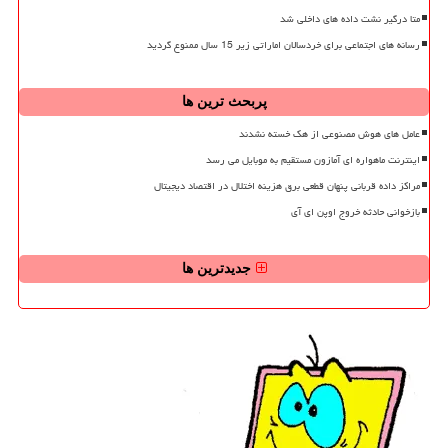
متا درگیر نشت داده های داخلی شد
رسانه های اجتماعی برای خردسالان اماراتی زیر 15 سال ممنوع گردید
پربحث ترین ها
عامل های هوش مصنوعی از هک خسته نشدند
اینترنت ماهواره ای آمازون مستقیم به موبایل می رسد
مراکز داده قربانی پنهان قطعی برق هزینه اختلال در اقتصاد دیجیتال
بازخوانی حادثه خروج اوپن ای آی
جدیدترین ها