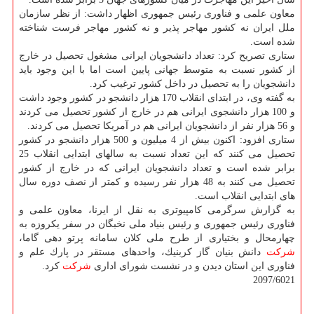
معاون علمی و فناوری رئیس جمهوری اظهار داشت: از نظر سازمان
ملل ایران نه كشور مهاجر پذیر و نه كشور مهاجر فرست شناخته
شده است.
ستاری تصریح كرد: تعداد دانشجویان ایرانی مشغول تحصیل در خارج
از كشور نسبت به متوسط جهانی پایین است اما با این وجود باید
دانشجویان را به تحصیل در داخل كشور ترغیب كرد.
به گفته وی، در ابتدای انقلاب 170 هزار دانشجو در كشور وجود داشت
و 100 هزار دانشجوی ایرانی هم در خارج از كشور تحصیل می كردند
و 56 هزار نفر از دانشجویان ایرانی هم در آمریكا تحصیل می كردند.
ستاری افزود: اكنون بیش از 4 میلیون و 500 هزار دانشجو در كشور
تحصیل می كنند كه این تعداد نسبت به سالهای ابتدایی انقلاب 25
برابر شده است و تعداد دانشجویان ایرانی كه در خارج از كشور
تحصیل می كنند به 48 هزار نفر رسیده و كمتر از نصف دوره سال
های ابتدایی انقلاب است.
به گزارش سرگرمی كامپیوتری به نقل از ایرنا، معاون علمی و
فناوری رئیس جمهوری و رئیس بنیاد ملی نخبگان در سفر یكروزه به
چهارمحال و بختیاری از طرح ملی كلان سامانه پرتو دهی گاما،
شركت
دانش بنیان گاز كربنیك، واحدهای مستقر در پارك علم و
فناوری این استان دیدن و در نشست شورای اداری
شركت
كرد.
2097/6021