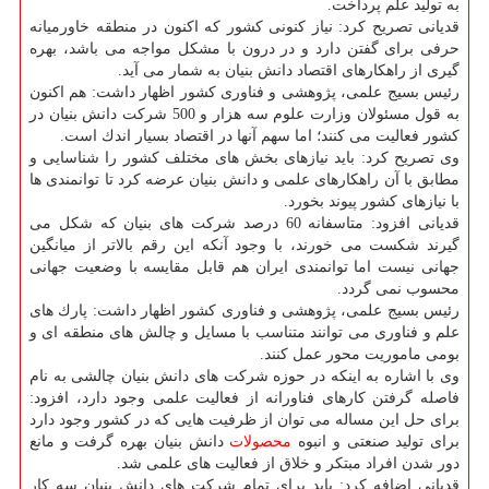
به تولید علم پرداخت.
قدیانی تصریح كرد: نیاز كنونی كشور كه اكنون در منطقه خاورمیانه
حرفی برای گفتن دارد و در درون با مشكل مواجه می باشد، بهره
گیری از راهكارهای اقتصاد دانش بنیان به شمار می آید.
رئیس بسیج علمی، پژوهشی و فناوری كشور اظهار داشت: هم اكنون
به قول مسئولان وزارت علوم سه هزار و 500 شركت دانش بنیان در
كشور فعالیت می كنند؛ اما سهم آنها در اقتصاد بسیار اندك است.
وی تصریح كرد: باید نیازهای بخش های مختلف كشور را شناسایی و
مطابق با آن راهكارهای علمی و دانش بنیان عرضه كرد تا توانمندی ها
با نیازهای كشور پیوند بخورد.
قدیانی افزود: متاسفانه 60 درصد شركت های بنیان كه شكل می
گیرند شكست می خورند، با وجود آنكه این رقم بالاتر از میانگین
جهانی نیست اما توانمندی ایران هم قابل مقایسه با وضعیت جهانی
محسوب نمی گردد.
رئیس بسیج علمی، پژوهشی و فناوری كشور اظهار داشت: پارك های
علم و فناوری می توانند متناسب با مسایل و چالش های منطقه ای و
بومی ماموریت محور عمل كنند.
وی با اشاره به اینكه در حوزه شركت های دانش بنیان چالشی به نام
فاصله گرفتن كارهای فناورانه از فعالیت علمی وجود دارد، افزود:
برای حل این مساله می توان از ظرفیت هایی كه در كشور وجود دارد
برای تولید صنعتی و انبوه
محصولات
دانش بنیان بهره گرفت و مانع
دور شدن افراد مبتكر و خلاق از فعالیت های علمی شد.
قدیانی اضافه كرد: باید برای تمام شركت های دانش بنیان سه كار