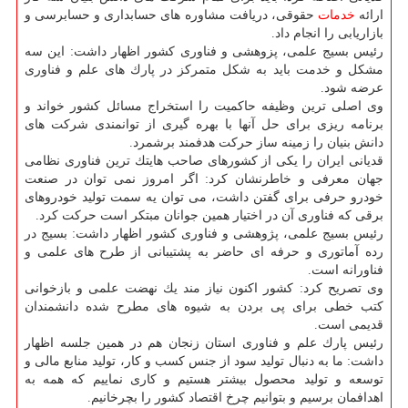
ارائه
خدمات
حقوقی، دریافت مشاوره های حسابداری و حسابرسی و
بازاریابی را انجام داد.
رئیس بسیج علمی، پزوهشی و فناوری كشور اظهار داشت: این سه
مشكل و خدمت باید به شكل متمركز در پارك های علم و فناوری
عرضه شود.
وی اصلی ترین وظیفه حاكمیت را استخراج مسائل كشور خواند و
برنامه ریزی برای حل آنها با بهره گیری از توانمندی شركت های
دانش بنیان را زمینه ساز حركت هدفمند برشمرد.
قدیانی ایران را یكی از كشورهای صاحب هایتك ترین فناوری نظامی
جهان معرفی و خاطرنشان كرد: اگر امروز نمی توان در صنعت
خودرو حرفی برای گفتن داشت، می توان یه سمت تولید خودروهای
برقی كه فناوری آن در اختیار همین جوانان مبتكر است حركت كرد.
رئیس بسیج علمی، پژوهشی و فناوری كشور اظهار داشت: بسیج در
رده آماتوری و حرفه ای حاضر به پشتیبانی از طرح های علمی و
فناورانه است.
وی تصریح كرد: كشور اكنون نیاز مند یك نهضت علمی و بازخوانی
كتب خطی برای پی بردن به شیوه های مطرح شده دانشمندان
قدیمی است.
رئیس پارك علم و فناوری استان زنجان هم در همین جلسه اظهار
داشت: ما به دنبال تولید سود از جنس كسب و كار، تولید منابع مالی و
توسعه و تولید محصول بیشتر هستیم و كاری نماییم كه همه به
اهدافمان برسیم و بتوانیم چرخ اقتصاد كشور را بچرخانیم.