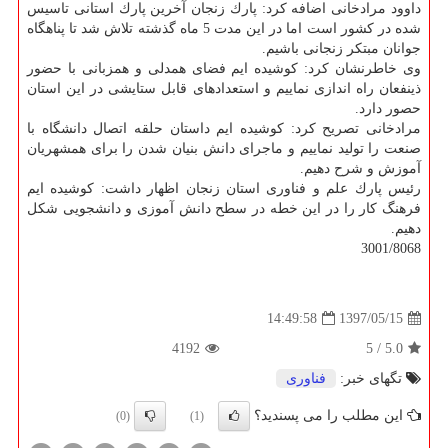
داوود مرادخانی اضافه كرد: پارك زنجان آخرین پارك استانی تاسیس
شده در كشور است اما در این مدت 5 ماه گذشته تلاش شد تا پناهگاه
جوانان مبتكر زنجانی باشیم.
وی خاطرنشان كرد: كوشیده ایم فضای همدلی و همزبانی با حضور
ذینفعان راه اندازی نماییم و استعدادهای قابل ستایشی در این استان
حصور دارد.
مرادخانی تصریح كرد: كوشیده ایم داستان حلقه اتصال دانشگاه با
صنعت را تولید نماییم و ماجرای دانش بنیان شدن را برای همشهریان
آموزش و شرح دهیم.
رئیس پارك علم و فناوری استان زنجان اظهار داشت: كوشیده ایم
فرهنگ كار را در این خطه در سطح دانش آموزی و دانشجویی شكل
دهیم.
3001/8068
1397/05/15
14:49:58
4192
5
/
5.0
تگهای خبر:
فناوری
این مطلب را می پسندید؟
(0)
(1)