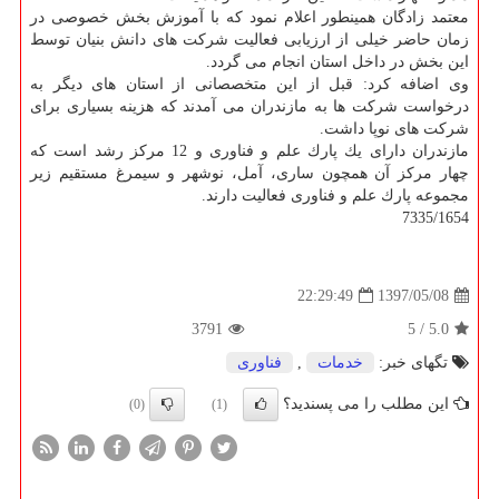
معتمد زادگان همینطور اعلام نمود كه با آموزش بخش خصوصی در
زمان حاضر خیلی از ارزیابی فعالیت شركت های دانش بنیان توسط
این بخش در داخل استان انجام می گردد.
وی اضافه كرد: قبل از این متخصصانی از استان های دیگر به
درخواست شركت ها به مازندران می آمدند كه هزینه بسیاری برای
شركت های نوپا داشت.
مازندران دارای یك پارك علم و فناوری و 12 مركز رشد است كه
چهار مركز آن همچون ساری، آمل، نوشهر و سیمرغ مستقیم زیر
مجموعه پارك علم و فناوری فعالیت دارند.
7335/1654
1397/05/08
22:29:49
3791
5
/
5.0
تگهای خبر:
خدمات
,
فناوری
این مطلب را می پسندید؟
(0)
(1)