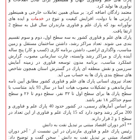
نوآوری ها تولید كرد.
معتمد زادگان اضافه كرد: بر مبنای همین تعاملات خارجی و همینطور
رایزنی ها با دولت، افزایش كیفیت و تنوع در
خدمات
و ایده های
نوآورانه بود كه پارك علم و فناوری مازندران سال قبل به سطح 2
ارتقا یافت.
پارك های علم و فناوری كشور به سه سطح اول، دوم و سوم تقسیم
بندی می شوند. تعداد مراكز رشد، داشتن ساختمان مستقل و زمین
مناسب، واگذاری اراضی، داشتن برنامه كاری (كسب و كار) پنج ساله
آینده پارك و مراكز رشد وابسته، چارت سازمانی مصوب، گزارش
عملكرد مناسب، برنامه مدون توسعه فناوری در زمینه آمایش
سرزمین و نقش منطقه ای پارك در گسترش استان همچون شاخص
های سطح بندی پارك ها به حساب می آید.
تعداد نیروی انسانی پارك های علم و فناوری كشور مطابق آیین نامه
سازماندهی و تشكیلات مصوب هیات امنا در سال 93 باید متناسب با
سطح پارك ها برای سطح اول تا ۳۲ نفر، سطح دوم تا ۲۶ و سطح
سوم حداكثر ۱۸ نفر باشد.
بر اساس آمارهای رسمی، در كشور حدود 40 پارك علم و فناوری و
200 مركز رشد وجود دارد كه 15 پارك علم و فناوری از این تعداد در
سطح 1 و 2 قرار دارند.
** آخر دوران اقتصاد مبتنی بر تبدیل نفت به دانش
رئیس پارك علم و فناوری مازندران در این نشست از ' آخر دوران
اقتصاد مبتنی بر تبدیل نفت به دانش ' سخن گفت و توضیح داد: