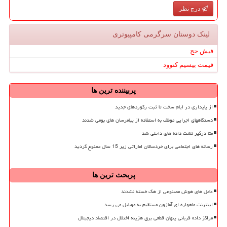
درج نظر
لینک دوستان سرگرمی كامپیوتری
فیش حج
قیمت بیسیم کنوود
پربیننده ترین ها
از پایداری در ایام سخت تا ثبت رکوردهای جدید
دستگاههای اجرایی موظف به استفاده از پیامرسان های بومی شدند
متا درگیر نشت داده های داخلی شد
رسانه های اجتماعی برای خردسالان اماراتی زیر 15 سال ممنوع گردید
پربحث ترین ها
عامل های هوش مصنوعی از هک خسته نشدند
اینترنت ماهواره ای آمازون مستقیم به موبایل می رسد
مراکز داده قربانی پنهان قطعی برق هزینه اختلال در اقتصاد دیجیتال