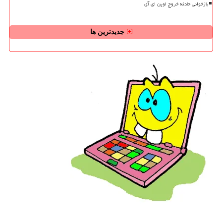
بازخوانی حادثه خروج اوپن ای آی
جدیدترین ها