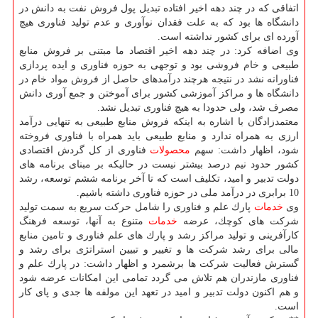
اتفاقی كه در چند دهه اخیر افتاده تبدیل پول فروش نفت به دانش در
دانشگاه ها بود كه به علت فقدان نوآوری و عدم تولید فناوری هیچ
آورده ای برای كشور نداشته است.
وی اضافه كرد: در چند دهه اخیر اقتصاد ما مبتنی بر فروش منابع
طبیعی و خام فروشی بود و توجهی به حوزه فناوری و ایده پردازی
فناورانه نشد در نتیجه هرچند درآمدهای حاصل از فروش مواد خام در
دانشگاه ها و مراكز آموزشی كشور برای آموختن و جمع آوری دانش
مصرف شد، ولی حدودا به هیچ فناوری تبدیل نشد.
معتمدزادگان با اشاره به اینكه فروش منابع طبیعی به تنهایی درآمد
ارزی به همراه ندارد و منابع طبیعی باید همراه با فناوری فروخته
شود، اظهار داشت: سهم
محصولات
فناوری از كل گردش اقتصادی
كشور حدود نیم درصد بیشتر نیست در حالیكه بر مبنای برنامه های
دولت تدبیر و امید، تكلیف است كه تا آخر برنامه ششم توسعه، رشد
10 برابری در درآمد ملی در حوزه فناوری داشته باشیم.
وی
خدمات
پارك علم و فناوری را شامل حركت سریع به سمت تولید
شركت های كوچك، عرضه
خدمات
متنوع به آنها، توسعه فرهنگ
كارآفرینی و تولید مراكز رشد و پارك های علم فناوری و تامین منابع
مالی برای رشد شركت ها و تغییر و تبیین استراتژی برای رشد و
گسترش فعالیت شركت ها برشمرد و اظهار داشت: در پارك علم و
فناوری مازندران هم تلاش می گردد تمامی این امكانات عرضه شود
و هم اكنون دولت تدبیر و امید در تعهد این مولفه ها جدی و پای كار
است.