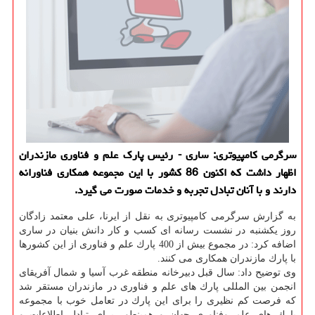
سرگرمی كامپیوتری: ساری - رئیس پارك علم و فناوری مازندران
اظهار داشت كه اكنون 86 كشور با این مجموعه همكاری فناورانه
دارند و با آنان تبادل تجربه و خدمات صورت می گیرد.
به گزارش سرگرمی كامپیوتری به نقل از ایرنا، علی معتمد زادگان
روز یكشنبه در نشست رسانه ای كسب و كار دانش بنیان در ساری
اضافه كرد: در مجموع بیش از 400 پارك علم و فناوری از این كشورها
با پارك مازندران همكاری می كنند.
وی توضیح داد: سال قبل دبیرخانه منطقه غرب آسیا و شمال آفریقای
انجمن بین المللی پارك های علم و فناوری در مازندران مستقر شد
كه فرصت كم نظیری را برای این پارك در تعامل خوب با مجموعه
پارك های علم وفناوری جهان و همینطور برای تبادل اطلاعات و