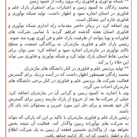
** شبكه نو آوری و فناوری راه برون رفت از كمبود زمین
معتمد زادگان به كمبود زمین و اعتبارات برای استقرار پارك علم و
فناوری در استان اشاره نمود و اظهار داشت: تولید شبكه نوآوری و
فناوری چاره این مشكل است.
وی اضافه كرد: در زمان حاضر مقدمات راه اندازی شبكه نوآوری و
فناوری استان هفته گذشته فراهم گردید تا تمامی شركت های
فناورانه و نوپا بتوانند از ظرفیت پارك علم و فن آوری بهره مند شوند.
رئیس پارك علم و فناوری مازندران به پراكندگی جمعیت و سطح
بالای نوآوری در مازندران اشاره نمود و اضافه كرد: نمی توان برای
تمامی نقاط استان پارك تولید كرد و شبكه نوآوری و فناوری می تواند
این خلاء را پر كند.
** تولید پردیس علم و فناوری در كنار دانشگاه های مازندران
معتمد زادگان همینطور اظهار داشت كه در آینده نزدیك برای گسترش
فعالیت شركت ها، پردیس علم و فناوری در كنار برخی دانشگاه های
مازندران احداث می گردد.
وی با اشاره به كمبود زمین و گرانی آن در مازندران اضافه كرد:
خیلی از شركت ها بعد از خروج از پارك نیازمند زمین برای گسترش
كار خود هستند و برای حل این مورد خیرین و مسئولان باید پای كار
باشند.
رئیس پارك علم و فناوری مازندران با تاكید بر این كه پاركی كه نتواند
به شركت های نوآورانه زمین واگذار كند، فعالیت آن نتیجه بخش
نخواهد بود، از واگذاری نخستین قطعه از زمین به یك شركت اطلاع
داد و اظهار داشت كه این كار ادامه خواهد یافت.