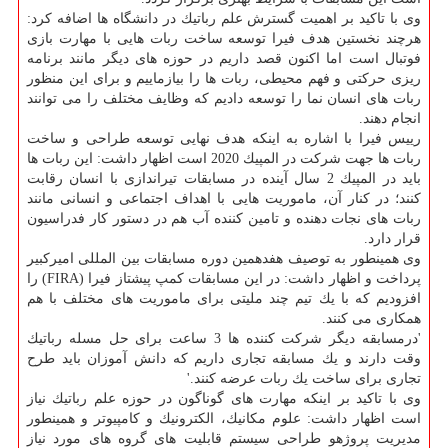
وی با تاكید بر اهمیت گسترش علم رباتیك در دانشگاه ها اضافه كرد:
هرچند نخستین هدف فیرا توسعه ساخت ربات هایی با مهارت بازی
فوتبال است اما اكنون قصد داریم در حوزه های دیگر مانند برنامه
ریزی حركتی و فهم محیطی، ربات ها را بیازماییم و برای این منظور
ربات های انسان نما را توسعه دادیم كه وظایف مختلف را می توانند
انجام دهند.
رییس فیرا با اشاره به اینكه هدف نهایی توسعه طراحی و ساخت
ربات ها جهت شركت در المپیك 2020 است اظهار داشت: این ربات ها
باید در المپیك 2 سال آینده در مسابقات تیراندازی با انسان رقابت
كنند؛ در كنار آن، ماموریت هایی با اهداف اجتماعی و انسانی مانند
ربات های نجات دهنده و تامین كننده آب هم در دستور كار فدراسیون
قرار دارد.
وی همینطور به توصیف هفدهمین دوره مسابقات بین المللی امیركبیر
پرداخت و اظهار داشت: در این مسابقات كمپ پیشتاز فیرا (FIRA) را
افزودیم كه با یك تیم چند ملیتی برای ماموریت های مختلف با هم
همكاری می كنند.
'درمسابقه دیگر شركت كننده ها 3 ساعت برای حل مسله رباتیك
وقت دارند و یك مسابقه تجاری داریم كه دانش آموزان باید طرح
تجاری برای ساخت یك ربات عرضه كنند.'
وی با تاكید بر اینكه مهارت های گوناگون در حوزه علم رباتیك نیاز
است اظهار داشت: علوم مكانیك، الكترونیك و كامپیوتر و همینطور
مدیریت پروژهو طراحی سیستم قابلیت های گروه های مورد نیاز