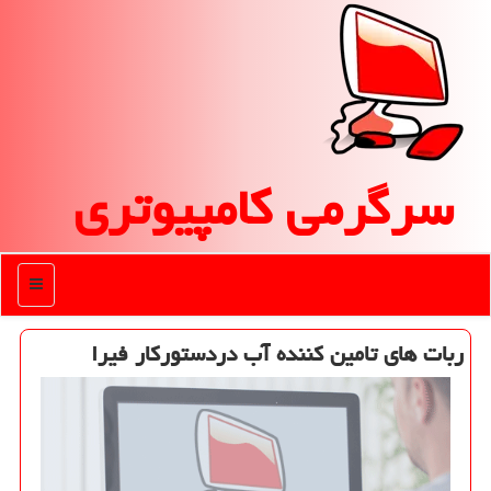
سرگرمی كامپیوتری
منو
ربات های تامین كننده آب دردستوركار فیرا