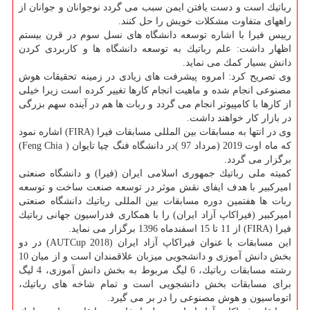
رباتیك است و دست یافتن ایمن سبب می گردد نوجوانان و جوانان از
راههای متفاوت مشكلات خویش را حل كنند.
رییس فیرا با اشاره توسعه دانشگاه های نسل سوم در قرن بیستم
اظهار داشت: علم رباتیك به توسعه دانشگاه ها و كاربردی كردن
دانش بسیار كمك می نماید.
وی تصریح كرد: امروه پیشرفت های زیادی در زمینه تحقیقات هوش
مصنوعی انجام شده و ماهیت انجام كارها تغییر كرده است زیرا خیلی
از كارها با كامپیوتر انجام می گردد و ربات ها هم در آینده سهم بزرگی
در بازار كار خواهند داشت.
وی در انتها به مسابقات بین المللی مسابقات فیرا (FIRA) اشاره نمود
كه ماه اوت 2019 (مرداد 97 )در دانشگاه فنگ چیا تایوان ( Feng Chia)
برگزار می گردد.
كمیته ملی رباتیك جمهوری اسلامی ایران (فیرا) و دانشگاه صنعتی
امیركبیر با هدف ایفای نقش موثر در توسعه صنعت ساخت و توسعه
ربات ها هفتمین دوره مسابقات بین المللی رباتیك دانشگاه صنعتی
امیركبیر (فیراكاپ آزاد ایران) را با همكاری فدراسیون جهانی رباتیك
فیرا (FIRA) از 11 تا 15 اسفندماه 1396 برگزار می نماید.
این مسابقات با عنوان فیراكاپ آزاد ایران (AUTCup 2018) در دو
بخش دانش آموزی و دانشجویی میزبان علاقمندان است و از میان 10
رشته مسابقات رباتیك، 6 لیگ مربوط به بخش دانش آموزی، 4 لیگ
برای مسابقات بخش دانشجویی است و تمام شاخه های رباتیك،
اتوماسیون و هوش مصنوعی را در بر می گیرد.