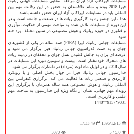
مسابقات فیراكاپ آزاد ایران مرحله انتخابی مسابقات جهانی رباتیك
فیرا 2018 بوده و تمام علاقمندان به حضور در این رقابت مهم بین
المللی باید در مسابقات فیراكاپ آزاد ایران حضور داشته باشند.
هدف این جشنواره به كارگیری ربات ها در صنعت و جامعه است و در
این دوره از مسابقات تلاش شده به مباحث مهمی از خلاقیت، نوآوری
و فناوری در حوزه رباتیك و هوش مصنوعی در سنین مختلف پرداخته
شود.
مسابقات جهانی رباتیك فیرا (FIRA) همه ساله در یكی از كشورهای
جهان و به همت فدراسیون جهانی رباتیك فیرا برگزار می­ شود و
عرصه ­ای برای به چالش كشیدن نسل جوان و محققان در زمینه ربات
های متحرك خودمختار است. بیست و سومین دوره این مسابقات در
سال 2018 و در اوایل ماه اوت (مرداد) در دانمارك برگزار می­ شود.
فدارسیون جهانی رباتیك فیرا در چهار بخش اصلی و با رویكرد
كاربردی و صنعتی ربات­ ها فعالیت می كند. برگزاری كنفرانس بین
المللی رباتیك و هوش مصنوعی همه ساله همزمان با برگزاری این
رویداد مهم جهانی، نشان از نگاه ویژه این فدارسیون به مباحث مهم
علمی و كاربردی است.
9031*9157**1440
1396/12/13
17:33:49
5070
5
/
5.0