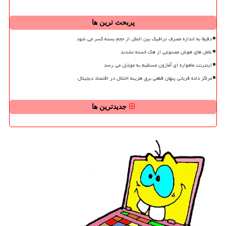
پربحث ترین ها
دقیقا به اندازه مصرف ترافیک بین الملل از حجم بسته کسر می شود
عامل های هوش مصنوعی از هک خسته نشدند
اینترنت ماهواره ای آمازون مستقیم به موبایل می رسد
مراکز داده قربانی پنهان قطعی برق هزینه اختلال در اقتصاد دیجیتال
جدیدترین ها