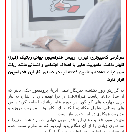
سرگرمی كامپیوتری: تهران- رییس فدراسیون جهانی رباتیك (فیرا)
اظهار داشت: ماموریت هایی با اهداف اجتماعی و انسانی مانند ربات
های نجات دهنده و تامین كننده آب در دستور كار این فدراسیون
قرار دارد.
به گزارش روز یكشنبه خبرنگار علمی ایرنا، پروفسور جكی بالتز كه
از سال 2016 ریاست فیرا(FIRA) را برا عهده دارد با اشاره به نیاز
برای مهارت های گوناگون در حوزه علم رباتیك، اضافه كرد: دانش
های مختلف شامل مكانیك، الكترونیك، كامپیوتر، مدیریت پروژه و
مدیریت همكاری در این حوزه نیاز است.
وی در مورد فعالیت های این فدراسیون جهانی اظهار داشت: تغییرات
ساختاری زیادی را از آن هنگام پدید آوردیم كه به نظرم سبب شده
است این مسابقات با شرایط بهتری برگزار گردد.