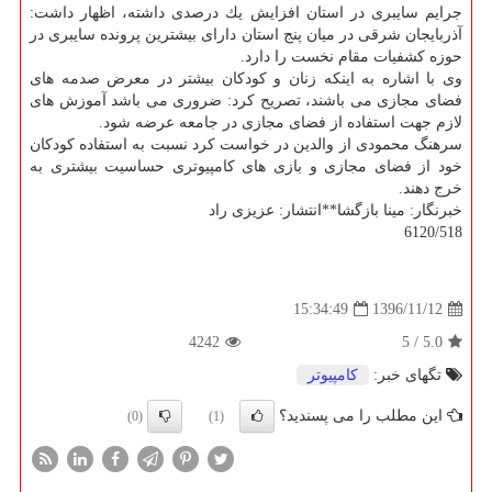
جرایم سایبری در استان افزایش یك درصدی داشته، اظهار داشت:
آذربایجان شرقی در میان پنج استان دارای بیشترین پرونده سایبری در
حوزه كشفیات مقام نخست را دارد.
وی با اشاره به اینكه زنان و كودكان بیشتر در معرض صدمه های
فضای مجازی می باشند، تصریح كرد: ضروری می باشد آموزش های
لازم جهت استفاده از فضای مجازی در جامعه عرضه شود.
سرهنگ محمودی از والدین در خواست كرد نسبت به استفاده كودكان
خود از فضای مجازی و بازی های كامپیوتری حساسیت بیشتری به
خرج دهند.
خبرنگار: مینا بازگشا**انتشار: عزیزی راد
6120/518
1396/11/12
15:34:49
4242
5
/
5.0
تگهای خبر:
كامپیوتر
این مطلب را می پسندید؟
(0)
(1)