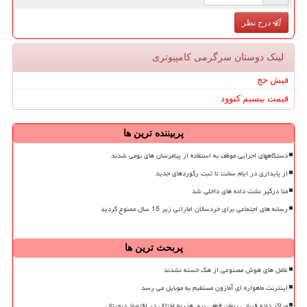
درج نظر
لینک دوستان سرگرمی كامپیوتری
فیش حج
قیمت بیسیم کنوود
پربیننده ترین ها
دستگاههای اجرایی موظف به استفاده از پیامرسان های بومی شدند
از پایداری در ایام سخت تا ثبت رکوردهای جدید
متا درگیر نشت داده های داخلی شد
رسانه های اجتماعی برای خردسالان اماراتی زیر 15 سال ممنوع گردید
پربحث ترین ها
عامل های هوش مصنوعی از هک خسته نشدند
اینترنت ماهواره ای آمازون مستقیم به موبایل می رسد
مراکز داده قربانی پنهان قطعی برق هزینه اختلال در اقتصاد دیجیتال