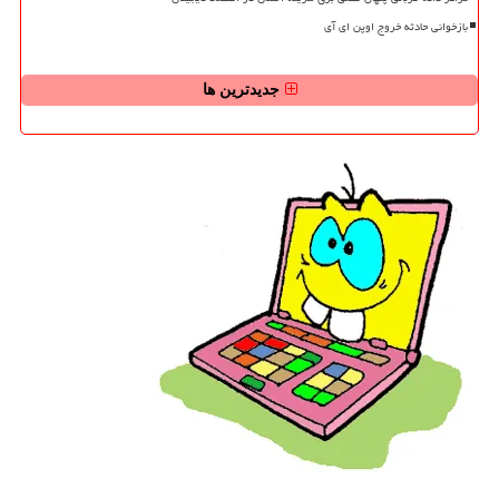
بازخوانی حادثه خروج اوپن ای آی
جدیدترین ها