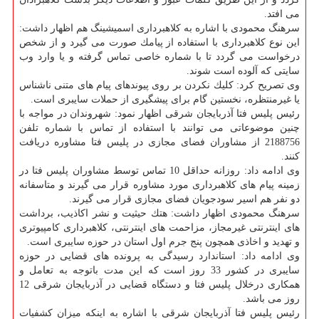
می افتد.
سرهنگ محمودی با اشاره به كلاهبرداری اسمیشینگ هم اظهار داشت:
این نوع كلاهبرداری با استفاده از پیامك صورت می گیرد و از شخص
درخواست می گردد تا با شماره خاصی تماس گرفته و یا وارد وب
سایتی كه آلوده است شوند.
وی تصریح كرد: كلیك نكردن بر روی پیوندهای پیام های متنی ناشناس
یا غیرمنتظره، نخستین گام برای پیشگیری از حملات سایبری است.
رئیس پلیس فتا آذربایجان شرقی اظهار نمود: شهروندان در مواجه با
چنین موضوعاتی می توانند با استفاده از تماس با شماره تلفن
2188756 از مشاوران فضای مجازی در پلیس فتا مشاوره دریافت
كنند.
وی ادامه داد: روزانه حداقل 10 تماس توسط مشاوران پلیس فتا در
زمینه پیام های كلاهبرداری مورد مشاوره قرار می گیرند و متاسفانه
دو نفر هم اسیر سودجویان فضای مجازی قرار می گیرند.
سرهنگ محمودی اظهار داشت: هتك حیثیت و نشر اكاذیب، برداشت
های اینترنتی غیرمجاز، مزاحمت های اینترنتی، كلاهبرداری كامپیوتری
و تهدید و اخاذی همچون پنج جرم اول استان در حوزه سایبری است.
وی ادامه داد: استاندارد رسیدگی به پرونده های قضایی در حوزه
سایبری در كشور 33 روز است كه این مدت باتوجه به تعامل و
همكاری درخلال پلیس فتا و دستگاه قضایی در آذربایجان شرقی 12
روز می باشد.
رئیس پلیس فتا آذربایجان شرقی با اشاره به اینكه میزان كشفیات