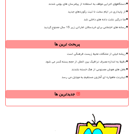
دستگاههای اجرایی موظف به استفاده از پیامرسان های بومی شدند
از پایداری در ایام سخت تا ثبت رکوردهای جدید
متا درگیر نشت داده های داخلی شد
رسانه های اجتماعی برای خردسالان اماراتی زیر 15 سال ممنوع گردید
پربحث ترین ها
ریشه خیلی از مشکلات محیط زیست فرهنگی است
دقیقا به اندازه مصرف ترافیک بین الملل از حجم بسته کسر می شود
عامل های هوش مصنوعی از هک خسته نشدند
اینترنت ماهواره ای آمازون مستقیم به موبایل می رسد
جدیدترین ها