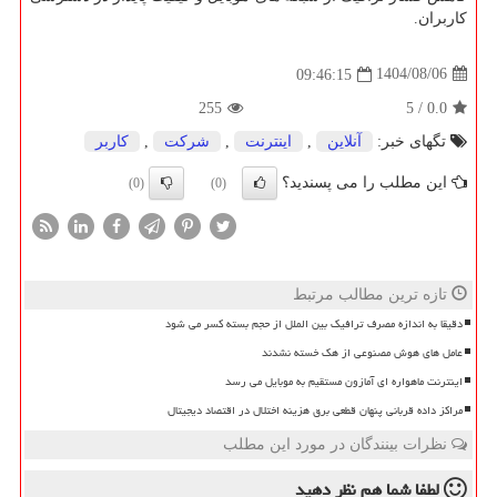
کاربران.
1404/08/06
09:46:15
255
5
/
0.0
تگهای خبر:
آنلاین
,
اینترنت
,
شركت
,
كاربر
این مطلب را می پسندید؟
(0)
(0)
تازه ترین مطالب مرتبط
دقیقا به اندازه مصرف ترافیک بین الملل از حجم بسته کسر می شود
عامل های هوش مصنوعی از هک خسته نشدند
اینترنت ماهواره ای آمازون مستقیم به موبایل می رسد
مراکز داده قربانی پنهان قطعی برق هزینه اختلال در اقتصاد دیجیتال
نظرات بینندگان در مورد این مطلب
لطفا شما هم
نظر دهید