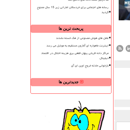
رسانه های اجتماعی برای خردسالان اماراتی زیر 15 سال ممنوع
گردید
پربحث ترین ها
عامل های هوش مصنوعی از هک خسته نشدند
اینترنت ماهواره ای آمازون مستقیم به موبایل می رسد
مراکز داده قربانی پنهان قطعی برق هزینه اختلال در اقتصاد
دیجیتال
بازخوانی حادثه خروج اوپن ای آی
جدیدترین ها