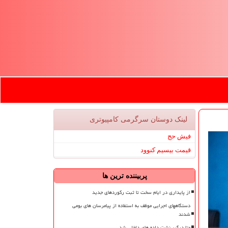
لینک دوستان سرگرمی كامپیوتری
فیش حج
قیمت بیسیم کنوود
پربیننده ترین ها
از پایداری در ایام سخت تا ثبت رکوردهای جدید
دستگاههای اجرایی موظف به استفاده از پیامرسان های بومی
شدند
متا درگیر نشت داده های داخلی شد