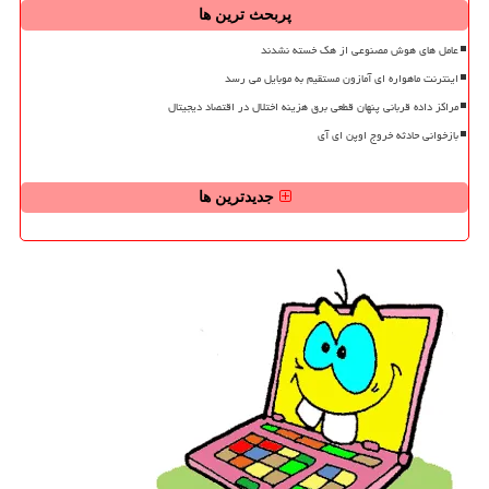
پربحث ترین ها
عامل های هوش مصنوعی از هک خسته نشدند
اینترنت ماهواره ای آمازون مستقیم به موبایل می رسد
مراکز داده قربانی پنهان قطعی برق هزینه اختلال در اقتصاد دیجیتال
بازخوانی حادثه خروج اوپن ای آی
جدیدترین ها