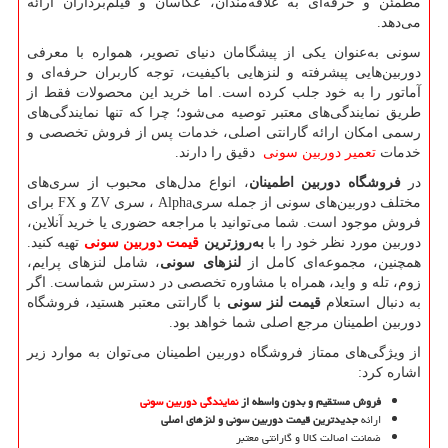
مطمئن و حرفه‌ای به علاقه‌مندان، عکاسان و فیلم‌برداران ارائه
می‌دهد.
سونی به‌عنوان یکی از پیشگامان دنیای تصویر، همواره با معرفی
دوربین‌هایی پیشرفته و لنزهایی باکیفیت، توجه کاربران حرفه‌ای و
آماتور را به خود جلب کرده است. اما خرید این محصولات فقط از
طریق نمایندگی‌های معتبر توصیه می‌شود؛ چرا که تنها نمایندگی‌های
رسمی امکان ارائه گارانتی اصلی، خدمات پس از فروش تخصصی و
خدمات
تعمیر دوربین سونی
دقیق را دارند.
در
فروشگاه دوربین اطمینان
، انواع مدل‌های محبوب از سری‌های
مختلف دوربین‌های سونی از جمله سری
Alpha
، سری
ZV
و
FX
برای
فروش موجود است. شما می‌توانید با مراجعه حضوری یا خرید آنلاین،
دوربین مورد نظر خود را با
به‌روزترین
قیمت دوربین سونی
تهیه کنید.
همچنین، مجموعه‌ای کامل از
لنزهای سونی
، شامل لنزهای پرایم،
زوم، تله و واید، همراه با مشاوره تخصصی در دسترس شماست. اگر
به دنبال استعلام
قیمت لنز سونی
با گارانتی معتبر هستید، فروشگاه
دوربین اطمینان مرجع اصلی شما خواهد بود.
از ویژگی‌های ممتاز فروشگاه دوربین اطمینان می‌توان به موارد زیر
اشاره کرد:
فروش مستقیم و بدون واسطه از
نمایندگی دوربین سونی
ارائه
جدیدترین قیمت دوربین سونی و لنزهای اصلی
ضمانت اصالت کالا و گارانتی معتبر