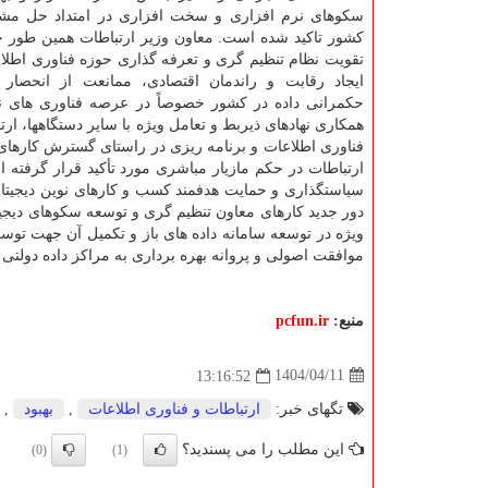
سکوهای نرم افزاری و سخت افزاری در امتداد حل مش
کشور تاکید شده است. معاون وزیر ارتباطات همین طور خو
تقویت نظام تنظیم گری و تعرفه گذاری حوزه فناوری اطلاعا
ایجاد رقابت و راندمان اقتصادی، ممانعت از انحصار
حکمرانی داده در کشور خصوصاً در عرصه فناوری های ن
همکاری نهادهای ذیربط و تعامل ویژه با سایر دستگاهها، ارت
فناوری اطلاعات و برنامه ریزی در راستای گسترش کارها
ارتباطات در حکم مازیار مباشری مورد تأکید قرار گرفته 
سیاستگذاری و حمایت هدفمند کسب و کارهای نوین دیجیت
دور جدید کارهای معاون تنظیم گری و توسعه سکوهای دیجیت
ویژه در توسعه سامانه داده های باز و تکمیل آن جهت تو
موافقت اصولی و پروانه بهره برداری به مراکز داده دولتی
منبع:
pcfun.ir
1404/04/11
13:16:52
تگهای خبر:
ارتباطات و فناوری اطلاعات
,
بهبود
,
این مطلب را می پسندید؟
(0)
(1)