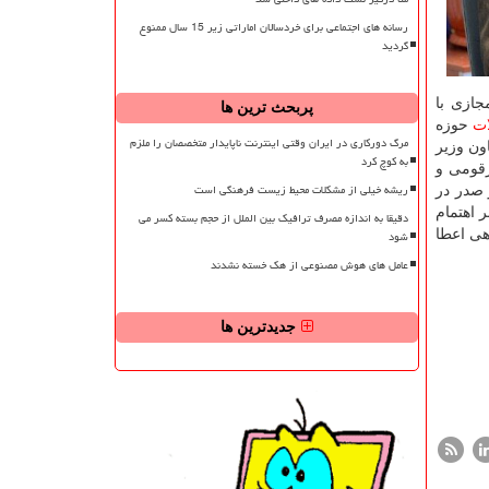
رسانه های اجتماعی برای خردسالان اماراتی زیر 15 سال ممنوع
گردید
جازی با
پربحث ترین ها
ت
حوزه
مرگ دورکاری در ایران وقتی اینترنت ناپایدار متخصصان را ملزم
ون وزیر
به کوچ کرد
رقومی و
ریشه خیلی از مشکلات محیط زیست فرهنگی است
 صدر در
 اهتمام
دقیقا به اندازه مصرف ترافیک بین الملل از حجم بسته کسر می
هی اعطا
شود
عامل های هوش مصنوعی از هک خسته نشدند
جدیدترین ها