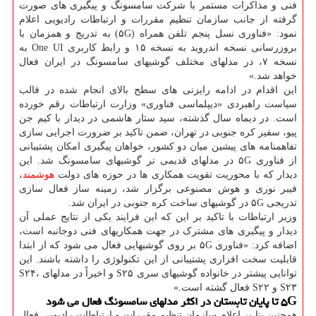
فنی و مذاکرات مستمر با شرکت سامسونگ و پیگیری های صورت
گرفته از جانب سازمان تنظیم مقررات و ارتباطات رادیویی اعلام
نمود: «فناوری نسل پنجم تلفن همراه (۵G) به تدریج و همزمان با
بروزرسانی نسخه اندروید به نسخه ۱۵ و رابط کاربری One UI به
نسخه ۷، در مدلهای مختلف گوشیهای سامسونگ در ایران فعال
خواهد شد.»
این اقدام در ادامه رایزنی های سطح بالای انجام شده در قالب
سیاست راهبردی «دیپلماسی فناوری» وزارت ارتباطات رقم خورده
است. در دیماه سال گذشته، سید ستار هاشمی در دیدار با کیم جن
پیو، سفیر کره جنوبی در تهران، ضمن تاکید بر ضرورت اجرایی سازی
تفاهمنامه های پیشین میان دو کشور، خواهان پیگیری امکان پشتیبانی
از فناوری ۵G در مدلهای قدیمی تر گوشیهای سامسونگ شد. این
دیدار که با محوریت تقویت همکاری ها در حوزه های دولت
هوشمند
،
فیبر نوری و هوش مصنوعی برگزار شد، زمینه ساز فعال سازی
تدریجی ۵G در گوشیهای ساخت کره جنوبی در ایران شد.
وزیر ارتباطات با تاکید بر این که این فرایند یکی از نتایج عملی آن
دیدار و پیگیری های مشترک در جهت همکاریهای فنی دوجانبه است،
اضافه کرد: «فناوری ۵G بر روی گوشیهایی فعال می شود که از ابتدا
قابلیت سخت افزاری پشتیبانی از این تکنولوژی را داشته باشند. این
توانایی پیشتر در خانواده گوشیهای سری S۲۵ و اخیراً در مدلهای S۲۴،
S۲۳ و S۲۲ فعال گشته است.»
۵G تا پایان تابستان در اکثر مدلهای سامسونگ فعال می شود
همچنین بنا بر اعلام سازمان تنظیم مقررات و ارتباطات رادیویی فعال