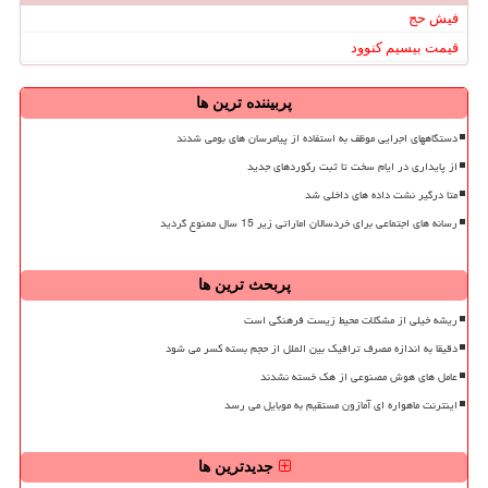
فیش حج
قیمت بیسیم کنوود
پربیننده ترین ها
دستگاههای اجرایی موظف به استفاده از پیامرسان های بومی شدند
از پایداری در ایام سخت تا ثبت رکوردهای جدید
متا درگیر نشت داده های داخلی شد
رسانه های اجتماعی برای خردسالان اماراتی زیر 15 سال ممنوع گردید
پربحث ترین ها
ریشه خیلی از مشکلات محیط زیست فرهنگی است
دقیقا به اندازه مصرف ترافیک بین الملل از حجم بسته کسر می شود
عامل های هوش مصنوعی از هک خسته نشدند
اینترنت ماهواره ای آمازون مستقیم به موبایل می رسد
جدیدترین ها