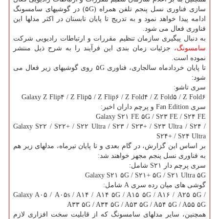
سازی فناوری نسل پنجم تلفن همراه (۵G) در گوشیهای سامسونگ
ادامه پیدا خواهد نمود و به تدریج تا پایان تابستان در اکثر مدلها این
فناوری فعال می شود.
به دنبال پیگیری سازمان تنظیم مقررات و ارتباطات رادیویی شرکت
سامسونگ
، جزئیات زمان بندی این فرآیند را به شرح ذیل منتشر
نموده است.
تا پایان خردادماه سالجاری، فناوری ۵G روی گوشیهای زیر فعال می
شود:
سری تاشو:
Galaxy Z Flip۴ / Z Flip۵ / Z Flip۶ / Z Fold۴ / Z Fold۵ / Z Fold۶
سری Fan Edition و پرچم داران اخیر:
Galaxy S۲۱ FE ۵G / S۲۳ FE / S۲۴ FE
Galaxy S۲۲ / S۲۲+ / S۲۲ Ultra / S۲۳ / S۲۳+ / S۲۳ Ultra / S۲۴ /
S۲۴+ / S۲۴ Ultra
بر اساس این گزارش، در گام بعدی و تا پایان تیرماه، مدلهای زیر هم
به فناوری نسل پنجم مجهز خواهند شد:
سری پرچم دار S۲۱ شامل:
Galaxy S۲۱ ۵G / S۲۱+ ۵G / S۲۱ Ultra ۵G
گوشی های میان رده سری A شامل:
Galaxy A۰۵ / A۰۵s / A۱۴ / A۱۴ ۵G / A۱۵ ۵G / A۱۶ / A۲۵ ۵G /
A۳۳ ۵G / A۳۴ ۵G / A۵۳ ۵G / A۵۴ ۵G / A۵۵ ۵G
همچنین، سایر مدلهای سامسونگ که از قابلیت سخت افزاری لازم