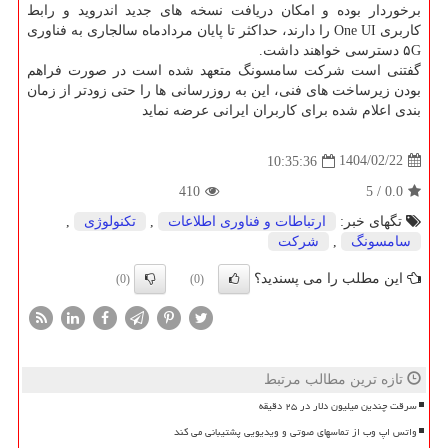
برخوردار بوده و امکان دریافت نسخه های جدید اندروید و رابط
کاربری One UI را دارند، حداکثر تا پایان مردادماه سالجاری به فناوری
۵G دسترسی خواهند داشت.
گفتنی است شرکت سامسونگ متعهد شده است در صورت فراهم
بودن زیرساخت های فنی، این به روزرسانی ها را حتی زودتر از زمان
بندی اعلام شده برای کاربران ایرانی عرضه نماید
1404/02/22
10:35:36
410
5
/
0.0
تگهای خبر:
ارتباطات و فناوری اطلاعات
,
تكنولوژی
,
سامسونگ
,
شركت
این مطلب را می پسندید؟
(0)
(0)
تازه ترین مطالب مرتبط
سرقت چندین میلیون دلار در ۲۵ دقیقه
واتس اپ وب از تماسهای صوتی و ویدیویی پشتیبانی می کند