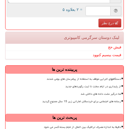
= ۲ بعلاوه ۵
درج نظر
لینک دوستان سرگرمی كامپیوتری
فیش حج
قیمت بیسیم کنوود
پربیننده ترین ها
دستگاههای اجرایی موظف به استفاده از پیامرسان های بومی شدند
از پایداری در ایام سخت تا ثبت رکوردهای جدید
متا درگیر نشت داده های داخلی شد
رسانه های اجتماعی برای خردسالان اماراتی زیر 15 سال ممنوع گردید
پربحث ترین ها
دقیقا به اندازه مصرف ترافیک بین الملل از حجم بسته کسر می شود