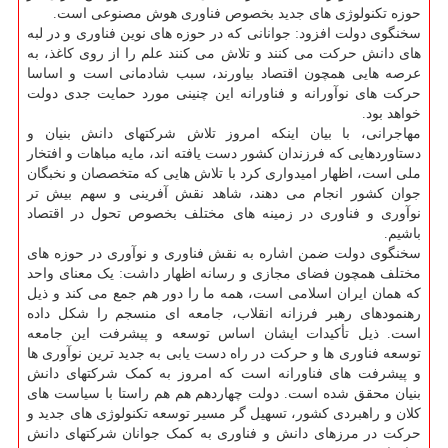
حوزه تکنولوژی های جدید بخصوص فناوری هوش مصنوعی است.
سخنگوی دولت افزود: جوانانی که در حوزه های نوین فناوری و در لبه
های دانش حرکت می کنند و تلاش می کنند علم را از روی کاغذ، به
عرصه هایی همچون اقتصاد بیاورند، سبب شادمانی است و اساسا
حرکت های نوآورانه و فناورانه این چنینی مورد حمایت جدی دولت
خواهد بود.
مهاجرانی، با بیان اینکه امروز تلاش شرکتهای دانش بنیان و
دستاوردهایی که فرزندان کشور دست یافته اند، مایه مباهات و افتخار
ملی است، اظهار امیدواری کرد با تلاش هایی که متخصصان و نخبگان
جوان کشور انجام می دهند، شاهد نقش آفرینی و سهم بیش تر
نوآوری و فناوری در زمینه های مختلف بخصوص تحول در اقتصاد
باشیم.
سخنگوی دولت ضمن اشاره به نقش فناوری و نوآوری در حوزه های
مختلف همچون فضای مجازی و رسانه اظهار داشت: یک معنای واحد
که همان ایران اسلامی است، همه ما را دور هم جمع می کند و ذیل
رهنمودهای رهبر فرزانه انقلاب، جامعه ای منسجم را شکل داده
است. ذیل تأکیدات ایشان اساس توسعه و پیشرفت این جامعه
توسعه فناوری ها و حرکت در راه دست یابی به جدید ترین نوآوری ها
و پیشرفت های فناورانه است که امروز به کمک شرکتهای دانش
بنیان محقق شده است. دولت چهاردهم هم هم راستا با سیاست های
کلان و راهبردی کشور، تسهیل گر مسیر توسعه تکنولوژی های جدید و
حرکت در مرزهای دانش و فناوری به کمک جوانان شرکتهای دانش