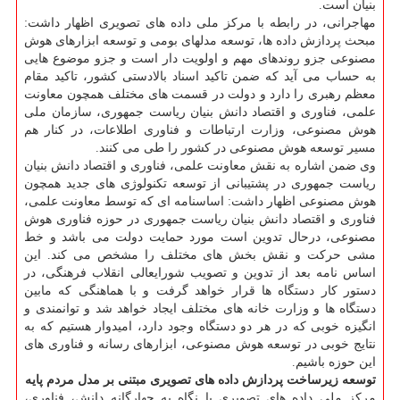
بنیان است.
مهاجرانی، در رابطه با مرکز ملی داده های تصویری اظهار داشت:
مبحث پردازش داده ها، توسعه مدلهای بومی و توسعه ابزارهای هوش
مصنوعی جزو روندهای مهم و اولویت دار است و جزو موضوع هایی
به حساب می آید که ضمن تاکید اسناد بالادستی کشور، تاکید مقام
معظم رهبری را دارد و دولت در قسمت های مختلف همچون معاونت
علمی، فناوری و اقتصاد دانش بنیان ریاست جمهوری، سازمان ملی
هوش مصنوعی، وزارت ارتباطات و فناوری اطلاعات، در کنار هم
مسیر توسعه هوش مصنوعی در کشور را طی می کنند.
وی ضمن اشاره به نقش معاونت علمی، فناوری و اقتصاد دانش بنیان
ریاست جمهوری در پشتیبانی از توسعه تکنولوژی های جدید همچون
هوش مصنوعی اظهار داشت: اساسنامه ای که توسط معاونت علمی،
فناوری و اقتصاد دانش بنیان ریاست جمهوری در حوزه فناوری هوش
مصنوعی، درحال تدوین است مورد حمایت دولت می باشد و خط
مشی حرکت و نقش بخش های مختلف را مشخص می کند. این
اساس نامه بعد از تدوین و تصویب شورایعالی انقلاب فرهنگی، در
دستور کار دستگاه ها قرار خواهد گرفت و با هماهنگی که مابین
دستگاه ها و وزارت خانه های مختلف ایجاد خواهد شد و توانمندی و
انگیزه خوبی که در هر دو دستگاه وجود دارد، امیدوار هستیم که به
نتایج خوبی در توسعه هوش مصنوعی، ابزارهای رسانه و فناوری های
این حوزه باشیم.
توسعه زیرساخت پردازش داده های تصویری مبتنی بر مدل مردم پایه
مرکز ملی داده های تصویری با نگاه به چهارگانه دانش، فناوری،