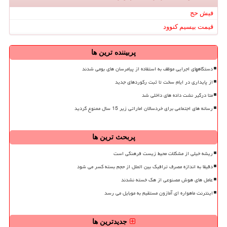
فیش حج
قیمت بیسیم کنوود
پربیننده ترین ها
دستگاههای اجرایی موظف به استفاده از پیامرسان های بومی شدند
از پایداری در ایام سخت تا ثبت رکوردهای جدید
متا درگیر نشت داده های داخلی شد
رسانه های اجتماعی برای خردسالان اماراتی زیر 15 سال ممنوع گردید
پربحث ترین ها
ریشه خیلی از مشکلات محیط زیست فرهنگی است
دقیقا به اندازه مصرف ترافیک بین الملل از حجم بسته کسر می شود
عامل های هوش مصنوعی از هک خسته نشدند
اینترنت ماهواره ای آمازون مستقیم به موبایل می رسد
جدیدترین ها