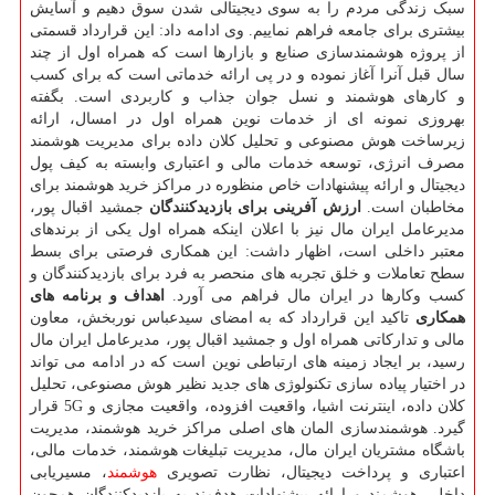
سبک زندگی مردم را به سوی دیجیتالی شدن سوق دهیم و آسایش
بیشتری برای جامعه فراهم نماییم. وی ادامه داد: این قرارداد قسمتی
از پروژه هوشمندسازی صنایع و بازارها است که همراه اول از چند
سال قبل آنرا آغاز نموده و در پی ارائه خدماتی است که برای کسب
و کارهای هوشمند و نسل جوان جذاب و کاربردی است. بگفته
بهروزی نمونه ای از خدمات نوین همراه اول در امسال، ارائه
زیرساخت هوش مصنوعی و تحلیل کلان داده برای مدیریت هوشمند
مصرف انرژی، توسعه خدمات مالی و اعتباری وابسته به کیف پول
دیجیتال و ارائه پیشنهادات خاص منظوره در مراکز خرید هوشمند برای
مخاطبان است.
ارزش آفرینی برای بازدیدکنندگان
جمشید اقبال پور،
مدیرعامل ایران مال نیز با اعلان اینکه همراه اول یکی از برندهای
معتبر داخلی است، اظهار داشت: این همکاری فرصتی برای بسط
سطح تعاملات و خلق تجربه های منحصر به فرد برای بازدیدکنندگان و
کسب وکارها در ایران مال فراهم می آورد.
اهداف و برنامه های
همکاری
تاکید این قرارداد که به امضای سیدعباس نوربخش، معاون
مالی و تدارکاتی همراه اول و جمشید اقبال پور، مدیرعامل ایران مال
رسید، بر ایجاد زمینه های ارتباطی نوین است که در ادامه می تواند
در اختیار پیاده سازی تکنولوژی های جدید نظیر هوش مصنوعی، تحلیل
کلان داده، اینترنت اشیا، واقعیت افزوده، واقعیت مجازی و 5G قرار
گیرد. هوشمندسازی المان های اصلی مراکز خرید هوشمند، مدیریت
باشگاه مشتریان ایران مال، مدیریت تبلیغات هوشمند، خدمات مالی،
اعتباری و پرداخت دیجیتال، نظارت تصویری
هوشمند
، مسیریابی
داخلی هوشمند و ارائه پیشنهادات هدفمند به بازدیدکنندگان همچون