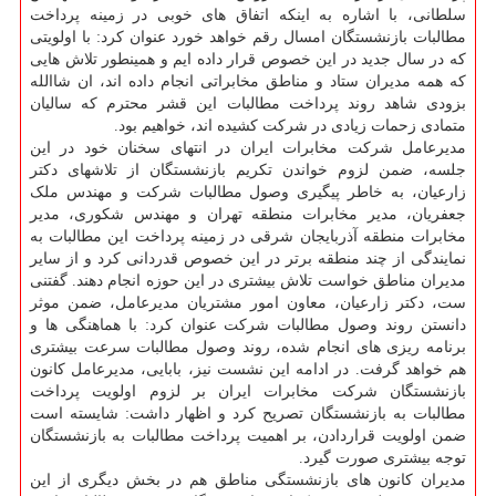
سلطانی، با اشاره به اینکه اتفاق های خوبی در زمینه پرداخت
مطالبات بازنشستگان امسال رقم خواهد خورد عنوان کرد: با اولویتی
که در سال جدید در این خصوص قرار داده ایم و همینطور تلاش هایی
که همه مدیران ستاد و مناطق مخابراتی انجام داده اند، ان شاالله
بزودی شاهد روند پرداخت مطالبات این قشر محترم که سالیان
متمادی زحمات زیادی در شرکت کشیده اند، خواهیم بود.
مدیرعامل شرکت مخابرات ایران در انتهای سخنان خود در این
جلسه، ضمن لزوم خواندن تکریم بازنشستگان از تلاشهای دکتر
زارعیان، به خاطر پیگیری وصول مطالبات شرکت و مهندس ملک
جعفریان، مدیر مخابرات منطقه تهران و مهندس شکوری، مدیر
مخابرات منطقه آذربایجان شرقی در زمینه پرداخت این مطالبات به
نمایندگی از چند منطقه برتر در این خصوص قدردانی کرد و از سایر
مدیران مناطق خواست تلاش بیشتری در این حوزه انجام دهند. گفتنی
ست، دکتر زارعیان، معاون امور مشتریان مدیرعامل، ضمن موثر
دانستن روند وصول مطالبات شرکت عنوان کرد: با هماهنگی ها و
برنامه ریزی های انجام شده، روند وصول مطالبات سرعت بیشتری
هم خواهد گرفت. در ادامه این نشست نیز، بابایی، مدیرعامل کانون
بازنشستگان شرکت مخابرات ایران بر لزوم اولویت پرداخت
مطالبات به بازنشستگان تصریح کرد و اظهار داشت: شایسته است
ضمن اولویت قراردادن، بر اهمیت پرداخت مطالبات به بازنشستگان
توجه بیشتری صورت گیرد.
مدیران کانون های بازنشستگی مناطق هم در بخش دیگری از این