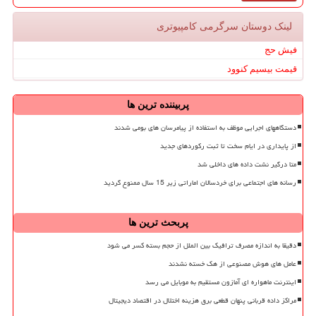
لینک دوستان سرگرمی كامپیوتری
فیش حج
قیمت بیسیم کنوود
پربیننده ترین ها
دستگاههای اجرایی موظف به استفاده از پیامرسان های بومی شدند
از پایداری در ایام سخت تا ثبت رکوردهای جدید
متا درگیر نشت داده های داخلی شد
رسانه های اجتماعی برای خردسالان اماراتی زیر 15 سال ممنوع گردید
پربحث ترین ها
دقیقا به اندازه مصرف ترافیک بین الملل از حجم بسته کسر می شود
عامل های هوش مصنوعی از هک خسته نشدند
اینترنت ماهواره ای آمازون مستقیم به موبایل می رسد
مراکز داده قربانی پنهان قطعی برق هزینه اختلال در اقتصاد دیجیتال