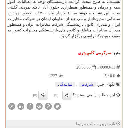
نشست، به طرح مبحث کرامت بازنشستگان توجه به مطالبات، امور
بیمه و درمان و همینطور همطرازی حقوق آنان تاکید نمودند. گفتنی
ست، این نشست، دوشنبه، ۱۰ خرداد ماه ۱۴۰۰ با حضور مهندس
سلطانی، مدیرعامل و تنی چند از معاونان ایشان در شرکت مخابرات
ایران و مدیران کانون بازنشستگی شرکت مخابرات ایران و همینطور
مدیران مخابرات مناطق و کانون های بازنشستگی مخابرات کشور به
صورت ویدیوکنفرانسی برگزار گردید.
منبع:
سرگرمی كامپیوتری
1400/03/11
20:58:56
1227
5
/
0.0
تگهای خبر:
شركت
,
نمایندگی
این مطلب را می پسندید؟
(0)
(0)
تازه ترین مطالب مرتبط