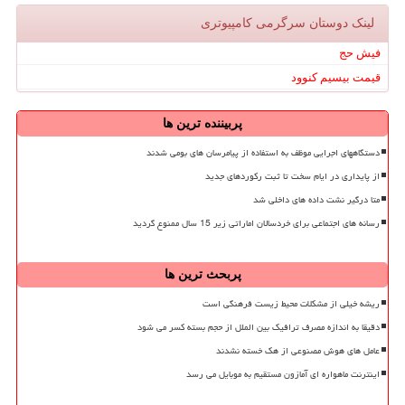
لینک دوستان سرگرمی كامپیوتری
فیش حج
قیمت بیسیم کنوود
پربیننده ترین ها
دستگاههای اجرایی موظف به استفاده از پیامرسان های بومی شدند
از پایداری در ایام سخت تا ثبت رکوردهای جدید
متا درگیر نشت داده های داخلی شد
رسانه های اجتماعی برای خردسالان اماراتی زیر 15 سال ممنوع گردید
پربحث ترین ها
ریشه خیلی از مشکلات محیط زیست فرهنگی است
دقیقا به اندازه مصرف ترافیک بین الملل از حجم بسته کسر می شود
عامل های هوش مصنوعی از هک خسته نشدند
اینترنت ماهواره ای آمازون مستقیم به موبایل می رسد