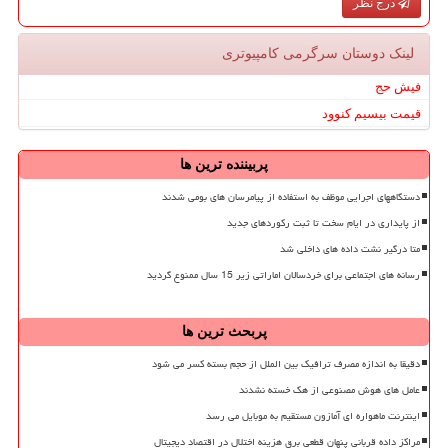
درج نظر
لینک دوستان سرگرمی كامپیوتری
فیش حج
قیمت بیسیم کنوود
پربیننده ترین ها
دستگاههای اجرایی موظف به استفاده از پیامرسان های بومی شدند
از پایداری در ایام سخت تا ثبت رکوردهای جدید
متا درگیر نشت داده های داخلی شد
رسانه های اجتماعی برای خردسالان اماراتی زیر 15 سال ممنوع گردید
پربحث ترین ها
دقیقا به اندازه مصرف ترافیک بین الملل از حجم بسته کسر می شود
عامل های هوش مصنوعی از هک خسته نشدند
اینترنت ماهواره ای آمازون مستقیم به موبایل می رسد
مراکز داده قربانی پنهان قطعی برق هزینه اختلال در اقتصاد دیجیتال