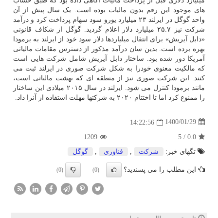
میلیارد دلاری قبل از پرداخت مالیات آگاهی داده بود که طبق حساب
های موجود این رقم بدون مالیات بوده است. یک سال پیش از آن
واحد گوگل در ایرلند ۲۳ میلیارد یورو سود سهام پرداخت کرد و درآمد
شرکت نیز ۲۵.۷ میلیارد دلار اعلام گردید. گوگل از شکاف قانونی
«دابل آیریش» برای انتقال میلیاردها دلار سود خود از ایرلند به برمودا
بهره برده است. بدین سان درآمد مذکور از دسترس مقامات مالیاتی
آمریکا دور شده بود. ساختار دابل آیریش شامل شرکت هایی است
که مالکیت معنوی خودرا به شکل شرکت صوری در ایرلند ثبت می
کنند. این شرکت صوری نیز از منطقه ای که بهشت مالیاتی است،
مانند برمودا کنترل می شود. ایرلند در سال ۲۰۱۵ میلادی این ساختار
را ممنوع کرد اما تا اختتام ۲۰۲۰ به شرکتها مهلت استفاده از آنرا داد.
1400/01/29
14:22:56
1209
5
/
0.0
تگهای خبر:
شركت
,
فناوری
,
گوگل
این مطلب را می پسندید؟
(0)
(0)