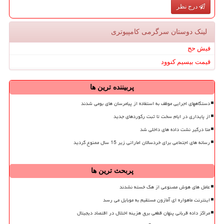
درج نظر
لینک دوستان سرگرمی كامپیوتری
فیش حج
قیمت بیسیم کنوود
پربیننده ترین ها
دستگاههای اجرایی موظف به استفاده از پیامرسان های بومی شدند
از پایداری در ایام سخت تا ثبت رکوردهای جدید
متا درگیر نشت داده های داخلی شد
رسانه های اجتماعی برای خردسالان اماراتی زیر 15 سال ممنوع گردید
پربحث ترین ها
عامل های هوش مصنوعی از هک خسته نشدند
اینترنت ماهواره ای آمازون مستقیم به موبایل می رسد
مراکز داده قربانی پنهان قطعی برق هزینه اختلال در اقتصاد دیجیتال