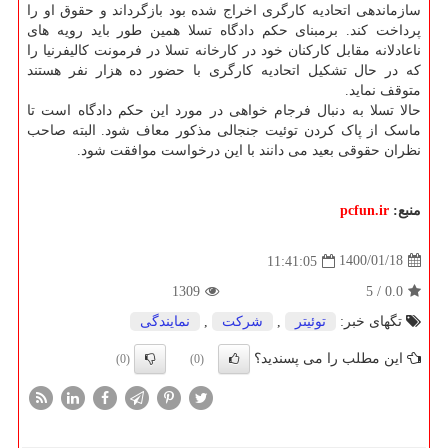
سازماندهی اتحادیه کارگری اخراج شده بود بازگرداند و حقوق او را
پرداخت کند. برمبنای حکم دادگاه تسلا همین طور باید رویه های
ناعادلانه مقابل کارکنان خود در کارخانه تسلا در فرمونت کالیفرنیا را
که در حال تشکیل اتحادیه کارگری با حضور ده هزار نفر هستند
متوقف نماید.
حالا تسلا به دنبال فرجام خواهی در مورد این حکم دادگاه است تا
ماسک از پاک کردن توئیت جنجالی مذکور معاف شود. البته صاحب
نظران حقوقی بعید می دانند با این درخواست موافقت شود.
منبع:
pcfun.ir
1400/01/18
11:41:05
1309
5
/
0.0
تگهای خبر:
توئیتر
,
شركت
,
نمایندگی
این مطلب را می پسندید؟
(0)
(0)