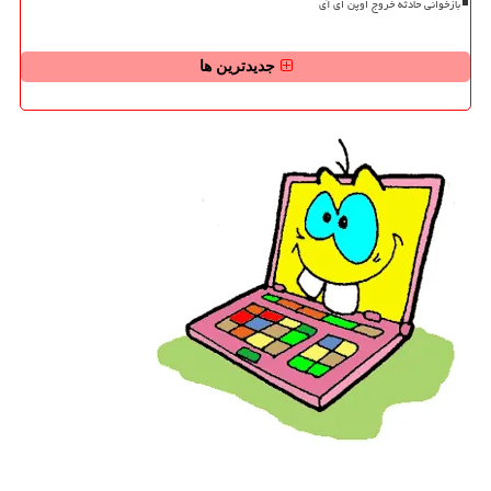
بازخوانی حادثه خروج اوپن ای آی
جدیدترین ها